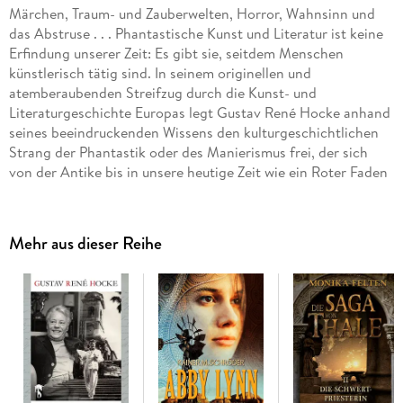
Märchen, Traum- und Zauberwelten, Horror, Wahnsinn und
das Abstruse . . . Phantastische Kunst und Literatur ist keine
Erfindung unserer Zeit: Es gibt sie, seitdem Menschen
künstlerisch tätig sind. In seinem originellen und
atemberaubenden Streifzug durch die Kunst- und
Literaturgeschichte Europas legt Gustav René Hocke anhand
seines beeindruckenden Wissens den kulturgeschichtlichen
Strang der Phantastik oder des Manierismus frei, der sich
von der Antike bis in unsere heutige Zeit wie ein Roter Faden
durch alle Epochen europäischer Kunstgeschichte zieht, bis
er in unserer Zeit zu einer dominierenden Kunstform aufblüht.
Mehr aus dieser Reihe
In »Der Neomanierismus« stellt Gustav René Hocke die
Phantastik in der zeitgenössischen Kunst vor.