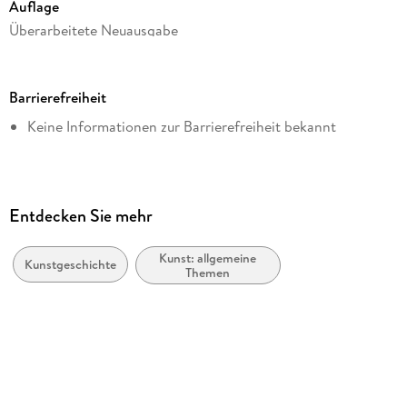
Auflage
Überarbeitete Neuausgabe
Dateigröße
1,50 MB
Barrierefreiheit
Reihe
Keine Informationen zur Barrierefreiheit bekannt
hockebooks
Autor/Autorin
Gustav René Hocke
Verlag/Hersteller
Entdecken Sie mehr
hockebooks
Kunst: allgemeine
Kopierschutz
Kunstgeschichte
Themen
mit Wasserzeichen versehen
Produktart
EBOOK
Dateiformat
EPUB