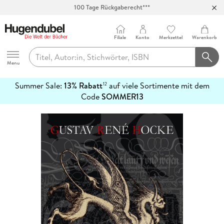
100 Tage Rückgaberecht***
Abholung in über 100 Filialen
Filiale
Konto
Merkzettel
Warenkorb
Hugendubel
Menu
Summer Sale:
13% Rabatt
auf viele Sortimente mit dem
12
mehr
Code
SOMMER13
erfahren