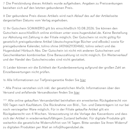
Die Preisbindung dieses Artikels wurde aufgehoben. Angaben zu Preissenkungen
7
beziehen sich auf den letzten gebundenen Preis.
Der gebundene Preis dieses Artikels wird nach Ablauf des auf der Artikelseite
8
dargestellten Datums vom Verlag angehoben.
Ihr Gutschein SOMMER13 gilt bis einschließlich 10.08.2026. Sie können den
12
Gutschein ausschließlich online einlösen unter www.hugendubel.de. Keine Bestellung
zur Abholung mit Zahlung in der Filiale möglich. Der Gutschein ist nicht gültig für
gesetzlich preisgebundene Artikel (deutschsprachige Bücher und eBooks) sowie für
preisgebundene Kalender, tolino shine (4016621130466), tolino select und das
Hugendubel Hörbuch Abo. Der Gutschein ist nicht mit anderen Gutscheinen und
Geschenkkarten kombinierbar. Eine Barauszahlung ist nicht möglich. Ein Weiterverkauf
und der Handel des Gutscheincodes sind nicht gestattet.
Leider können wir die Echtheit der Kundenbewertung aufgrund der großen Zahl an
15
Einzelbewertungen nicht prüfen.
Alle Informationen zur Tiefpreisgarantie finden Sie
hier
16
Alle Preise verstehen sich inkl. der gesetzlichen MwSt. Informationen über den
*
Versand und anfallende Versandkosten finden Sie
hier
Alle online gekauften Versandartikel beinhalten ein erweitertes Rückgaberecht von
***
100 Tagen nach Kaufdatum. Die Rücknahme von Bild-, Ton- und Datenträgern ist nur bei
noch versiegelter Ware möglich. Für in der Filiale gekaufte Artikel gilt ein
Rückgaberecht von 4 Wochen. Voraussetzung ist die Vorlage des Kassenbons und dass
sich der Artikel in wiederverkaufsfähigem Zustand befindet. Für digitale Produkte gilt
weiterhin die gesetzliche Widerrufsfrist von 14 Tagen. Bitte senden Sie Ihren Widerruf
zu digitalen Produkten per Mail an info@hugendubel.de.