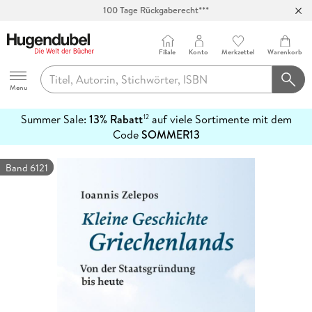
100 Tage Rückgaberecht***
Abholung in über 100 Filialen
Filiale
Konto
Merkzettel
Warenkorb
Hugendubel
Menu
Summer Sale:
13% Rabatt
auf viele Sortimente mit dem
12
mehr
Code
SOMMER13
erfahren
Band 6121