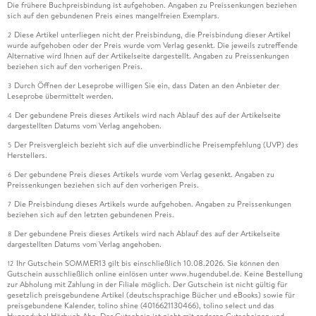
Die frühere Buchpreisbindung ist aufgehoben. Angaben zu Preissenkungen beziehen
sich auf den gebundenen Preis eines mangelfreien Exemplars.
Diese Artikel unterliegen nicht der Preisbindung, die Preisbindung dieser Artikel
2
wurde aufgehoben oder der Preis wurde vom Verlag gesenkt. Die jeweils zutreffende
Alternative wird Ihnen auf der Artikelseite dargestellt. Angaben zu Preissenkungen
beziehen sich auf den vorherigen Preis.
Durch Öffnen der Leseprobe willigen Sie ein, dass Daten an den Anbieter der
3
Leseprobe übermittelt werden.
Der gebundene Preis dieses Artikels wird nach Ablauf des auf der Artikelseite
4
dargestellten Datums vom Verlag angehoben.
Der Preisvergleich bezieht sich auf die unverbindliche Preisempfehlung (UVP) des
5
Herstellers.
Der gebundene Preis dieses Artikels wurde vom Verlag gesenkt. Angaben zu
6
Preissenkungen beziehen sich auf den vorherigen Preis.
Die Preisbindung dieses Artikels wurde aufgehoben. Angaben zu Preissenkungen
7
beziehen sich auf den letzten gebundenen Preis.
Der gebundene Preis dieses Artikels wird nach Ablauf des auf der Artikelseite
8
dargestellten Datums vom Verlag angehoben.
Ihr Gutschein SOMMER13 gilt bis einschließlich 10.08.2026. Sie können den
12
Gutschein ausschließlich online einlösen unter www.hugendubel.de. Keine Bestellung
zur Abholung mit Zahlung in der Filiale möglich. Der Gutschein ist nicht gültig für
gesetzlich preisgebundene Artikel (deutschsprachige Bücher und eBooks) sowie für
preisgebundene Kalender, tolino shine (4016621130466), tolino select und das