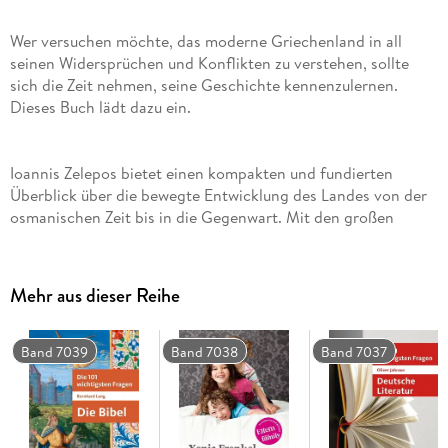
Wer versuchen möchte, das moderne Griechenland in all
seinen Widersprüchen und Konflikten zu verstehen, sollte
sich die Zeit nehmen, seine Geschichte kennenzulernen.
Ioannis Zelepos bietet einen kompakten und fundierten
Überblick über die bewegte Entwicklung des Landes von der
osmanischen Zeit bis in die Gegenwart. Mit den großen
historischen Einschnitten des 19. und 20. Jahrhunderts - dem
Unabhängigkeitskrieg von 1821 und der Staatsgründung, der
Kleinasiatischen Katastrophe von 1922, Besatzung und
Mehr aus dieser Reihe
Bürgerkrieg 1941 - 1949 sowie dem EG-Beitritt 1981 - wird die
politische Geschichte in die wirtschaftlichen,
gesellschaftlichen und kulturellen Entwicklungen des Landes
Band 7039
Band 7038
Band 7037
ein gebettet. Die zweite Auflage hat der Autor um ein neues
Kapitel erweitert, in dem er die Krisenzeit nach 2009, die
zeitweilige Grexit-Diskussion und die ersten Jahre der
Regierung unter Alexis Tsipras und seines Parteienbündnisses