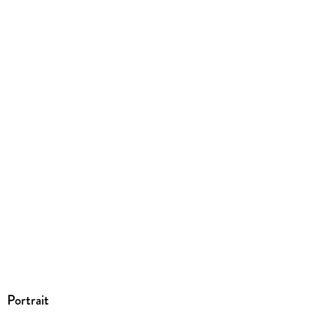
Ja
Produktart
EBOOK
Dateiformat
EPUB
ISBN
9783406714825
Portrait