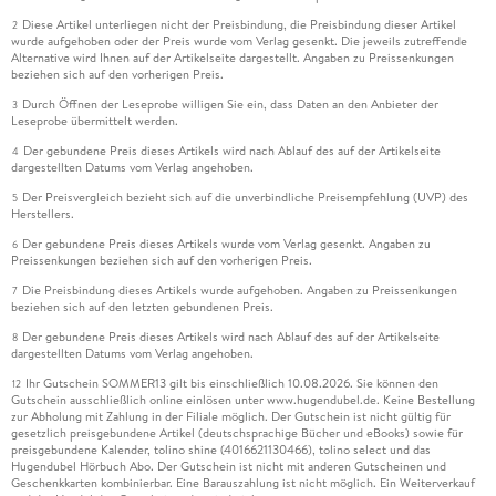
Diese Artikel unterliegen nicht der Preisbindung, die Preisbindung dieser Artikel
2
wurde aufgehoben oder der Preis wurde vom Verlag gesenkt. Die jeweils zutreffende
Alternative wird Ihnen auf der Artikelseite dargestellt. Angaben zu Preissenkungen
beziehen sich auf den vorherigen Preis.
Durch Öffnen der Leseprobe willigen Sie ein, dass Daten an den Anbieter der
3
Leseprobe übermittelt werden.
Der gebundene Preis dieses Artikels wird nach Ablauf des auf der Artikelseite
4
dargestellten Datums vom Verlag angehoben.
Der Preisvergleich bezieht sich auf die unverbindliche Preisempfehlung (UVP) des
5
Herstellers.
Der gebundene Preis dieses Artikels wurde vom Verlag gesenkt. Angaben zu
6
Preissenkungen beziehen sich auf den vorherigen Preis.
Die Preisbindung dieses Artikels wurde aufgehoben. Angaben zu Preissenkungen
7
beziehen sich auf den letzten gebundenen Preis.
Der gebundene Preis dieses Artikels wird nach Ablauf des auf der Artikelseite
8
dargestellten Datums vom Verlag angehoben.
Ihr Gutschein SOMMER13 gilt bis einschließlich 10.08.2026. Sie können den
12
Gutschein ausschließlich online einlösen unter www.hugendubel.de. Keine Bestellung
zur Abholung mit Zahlung in der Filiale möglich. Der Gutschein ist nicht gültig für
gesetzlich preisgebundene Artikel (deutschsprachige Bücher und eBooks) sowie für
preisgebundene Kalender, tolino shine (4016621130466), tolino select und das
Hugendubel Hörbuch Abo. Der Gutschein ist nicht mit anderen Gutscheinen und
Geschenkkarten kombinierbar. Eine Barauszahlung ist nicht möglich. Ein Weiterverkauf