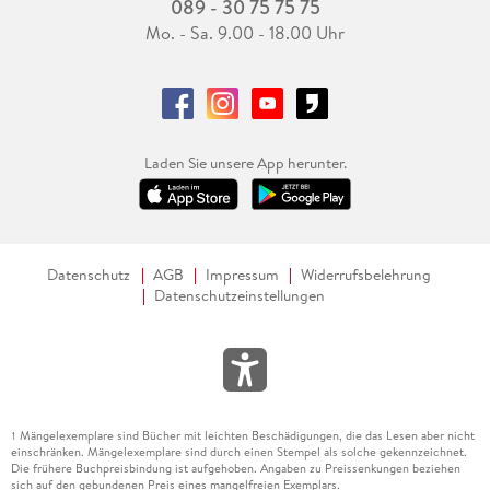
089 - 30 75 75 75
Mo. - Sa. 9.00 - 18.00 Uhr
Laden Sie unsere App herunter.
Datenschutz
AGB
Impressum
Widerrufsbelehrung
Datenschutzeinstellungen
Mängelexemplare sind Bücher mit leichten Beschädigungen, die das Lesen aber nicht
1
einschränken. Mängelexemplare sind durch einen Stempel als solche gekennzeichnet.
Die frühere Buchpreisbindung ist aufgehoben. Angaben zu Preissenkungen beziehen
sich auf den gebundenen Preis eines mangelfreien Exemplars.