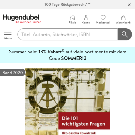
100 Tage Rückgaberecht***
Abholung in über 100 Filialen
Filiale
Konto
Merkzettel
Warenkorb
Hugendubel
Menu
Summer Sale:
13% Rabatt
auf viele Sortimente mit dem
12
mehr
Code
SOMMER13
erfahren
Band 7020