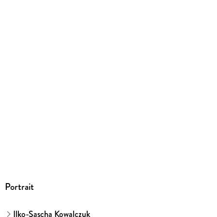
EBOOK
Dateiformat
EPUB
ISBN
9783406623905
Portrait
Ilko-Sascha Kowalczuk