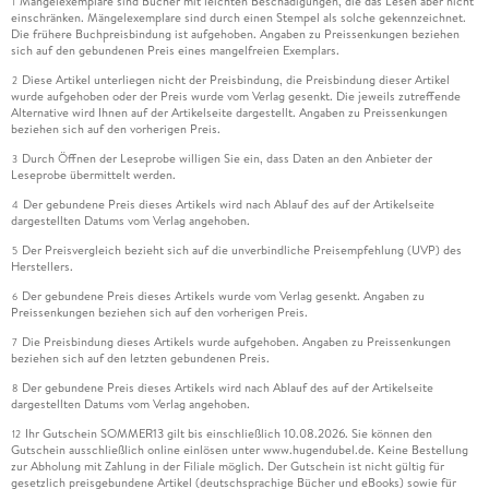
Mängelexemplare sind Bücher mit leichten Beschädigungen, die das Lesen aber nicht
1
einschränken. Mängelexemplare sind durch einen Stempel als solche gekennzeichnet.
Die frühere Buchpreisbindung ist aufgehoben. Angaben zu Preissenkungen beziehen
sich auf den gebundenen Preis eines mangelfreien Exemplars.
Diese Artikel unterliegen nicht der Preisbindung, die Preisbindung dieser Artikel
2
wurde aufgehoben oder der Preis wurde vom Verlag gesenkt. Die jeweils zutreffende
Alternative wird Ihnen auf der Artikelseite dargestellt. Angaben zu Preissenkungen
beziehen sich auf den vorherigen Preis.
Durch Öffnen der Leseprobe willigen Sie ein, dass Daten an den Anbieter der
3
Leseprobe übermittelt werden.
Der gebundene Preis dieses Artikels wird nach Ablauf des auf der Artikelseite
4
dargestellten Datums vom Verlag angehoben.
Der Preisvergleich bezieht sich auf die unverbindliche Preisempfehlung (UVP) des
5
Herstellers.
Der gebundene Preis dieses Artikels wurde vom Verlag gesenkt. Angaben zu
6
Preissenkungen beziehen sich auf den vorherigen Preis.
Die Preisbindung dieses Artikels wurde aufgehoben. Angaben zu Preissenkungen
7
beziehen sich auf den letzten gebundenen Preis.
Der gebundene Preis dieses Artikels wird nach Ablauf des auf der Artikelseite
8
dargestellten Datums vom Verlag angehoben.
Ihr Gutschein SOMMER13 gilt bis einschließlich 10.08.2026. Sie können den
12
Gutschein ausschließlich online einlösen unter www.hugendubel.de. Keine Bestellung
zur Abholung mit Zahlung in der Filiale möglich. Der Gutschein ist nicht gültig für
gesetzlich preisgebundene Artikel (deutschsprachige Bücher und eBooks) sowie für