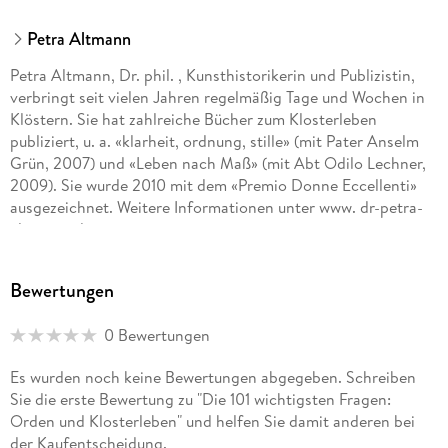
ein Kloster normalerweise organisiert?;90 12.2;55. Wie sind
die Benediktiner organisiert?;91 12.3;56. Wie sieht die
Petra Altmann
Struktur der Franziskaner aus?;93 12.4;57. Wie sind die
Petra Altmann, Dr. phil. , Kunsthistorikerin und Publizistin,
Jesuiten organisiert?;94 12.5;58. Welche
verbringt seit vielen Jahren regelmäßig Tage und Wochen in
Organisationsformen haben die Salesianer Don Boscos, die
Klöstern. Sie hat zahlreiche Bücher zum Klosterleben
Steyler Missionare und die Pallottiner?;94 12.6;59. Was ist ein
publiziert, u. a. «klarheit, ordnung, stille» (mit Pater Anselm
Konvent?;95 12.7;60. Welche Leitungsfunktionen gibt es in
Grün, 2007) und «Leben nach Maß» (mit Abt Odilo Lechner,
einem Kloster?;96 12.8;61. Welche weiteren Füh
2009). Sie wurde 2010 mit dem «Premio Donne Eccellenti»
rungskräfte gibt es im Kloster?;98 12.9;62. Welche
ausgezeichnet. Weitere Informationen unter www. dr-petra-
klassischen Klosterberufe gibt es heute noch?;99 12.10;63.
altmann. de
Welcher Arbeit gehen Ordensleute heute nach?;100 12.11;64.
Wovon leben die Klöster?;102 12.12;65. Werden Klöster durch
die Kirchensteuer mitfinanziert?;104 12.13;66. Was können
Bewertungen
und dürfen Klöster besitzen?;104 13;Klöster als Teil unserer
Gesellschaft;106 13.1;67. Welche Funktion haben Klöster für
0 Bewertungen
unsere Gesellschaft?;106 13.2;68. Was erwarten die
Menschen von Ordensmitgliedern?;108 13.3;69. Sind
Es wurden noch keine Bewertungen abgegeben. Schreiben
Ordensleute die besseren Seelsorger und Ratgeber?;108
Sie die erste Bewertung zu "Die 101 wichtigsten Fragen:
13.4;70. Wie wird die Klosterkultur nach außen getragen?;109
Orden und Klosterleben" und helfen Sie damit anderen bei
13.5;71. Wie nutzen Orden die modernen Medien?;110
der Kaufentscheidung.