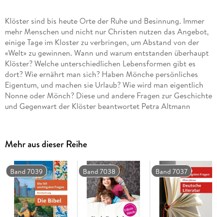
Klöster sind bis heute Orte der Ruhe und Besinnung. Immer
mehr Menschen und nicht nur Christen nutzen das Angebot,
einige Tage im Kloster zu verbringen, um Abstand von der
«Welt» zu gewinnen. Wann und warum entstanden überhaupt
Klöster? Welche unterschiedlichen Lebensformen gibt es
dort? Wie ernährt man sich? Haben Mönche persönliches
Eigentum, und machen sie Urlaub? Wie wird man eigentlich
Nonne oder Mönch? Diese und andere Fragen zur Geschichte
und Gegenwart der Klöster beantwortet Petra Altmann
präzise, kenntnisreich und für jeden verständlich. Einige
Antworten beruhen auf intensiven Gesprächen mit
Abtprimas Notker Wolf über Führungsaufgaben,
Mehr aus dieser Reihe
Nachwuchssorgen, Spiritualität und Musik in Klöstern heute.
Band 7039
Band 7038
Band 7037
Inhaltsverzeichnis
1;Cover;1 2;Zum Buch;2 3;Über den Autor;2 4;Titel;3
5;Impressum;4 6;Inhalt;5 7;Vorwort;11 8;Wie alles entstand:
Zur Geschichte der Orden und Klöster;13 8.1;1. Wer waren die