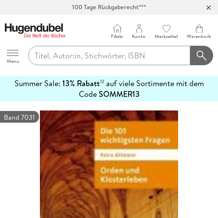
100 Tage Rückgaberecht***
Abholung in über 100 Filialen
Filiale
Konto
Merkzettel
Warenkorb
Hugendubel
Menu
Summer Sale:
13% Rabatt
auf viele Sortimente mit dem
12
mehr
Code
SOMMER13
erfahren
Band 7031