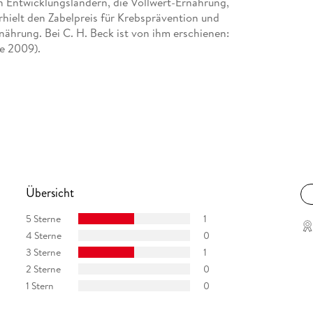
n Entwicklungsländern, die Vollwert-Ernährung,
rhielt den Zabelpreis für Krebsprävention und
nährung. Bei C. H. Beck ist von ihm erschienen:
e 2009).
Übersicht
5 Sterne
1
4 Sterne
0
3 Sterne
1
2 Sterne
0
1 Stern
0