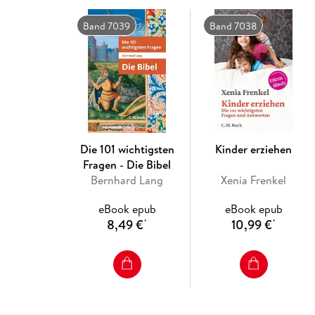
Band 7039
Band 7038
Die 101 wichtigsten
Kinder erziehen
Fragen - Die Bibel
Bernhard Lang
Xenia Frenkel
eBook epub
eBook epub
8,49 €
10,99 €
*
*