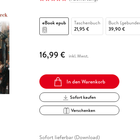
Fremdsprachige Bücher
n Lernhilfen
 Jugendbücher
eiber
Hörbuch Downloads im Bundle
cher
 Vergleich
 Puzzlezubehör
Lernen
New Adult
STABILO
Taschenbücher
hilfen
hriller
 Backen
er
lender
Ratgeber
eBook epub
Taschenbuch
Buch (gebunde
op
hriller
Romance
21,95 €
39,90 €
Sachbücher
precher:innen
Science Fiction
16,99 €
inkl. Mwst.
Fremdsprachige Bücher
In den Warenkorb
Sofort kaufen
Verschenken
Sofort lieferbar (Download)