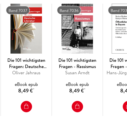
Band 7037
Band 7036
Band 70
Die 101 wichtigsten
Die 101 wichtigsten
Die 101 
Fragen: Deutsche
Fragen - Rassismus
Fragen 
Oliver Jahraus
Literatur
Susan Arndt
Hans-Jür
Finan
eBook epub
eBook epub
eBoo
8,49 €
8,49 €
8,
*
*