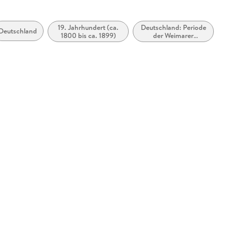
19. Jahrhundert (ca.
Deutschland: Periode
Deutschland
1800 bis ca. 1899)
der Weimarer
Republik (1918 bis
1933)