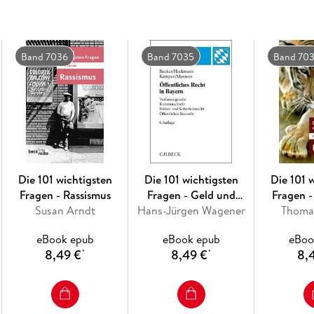
Band 7036
Band 7035
Band 70
Die 101 wichtigsten
Die 101 wichtigsten
Die 101 
Fragen - Rassismus
Fragen - Geld und
Fragen -
Susan Arndt
Hans-Jürgen Wagener
Finanzmärkte
Thoma
eBook epub
eBook epub
eBoo
8,49 €
8,49 €
8,
*
*