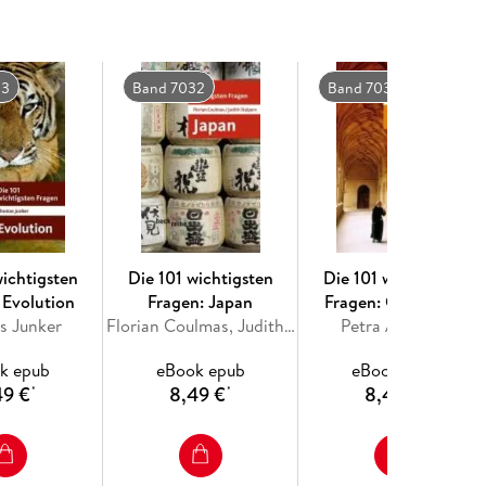
33
Band 7032
Band 7031
wichtigsten
Die 101 wichtigsten
Die 101 wichtigsten
 Evolution
Fragen: Japan
Fragen: Orden und
s Junker
Florian Coulmas, Judith Stalpers
Petra Altmann
Klosterleben
k epub
eBook epub
eBook epub
49 €
8,49 €
8,49 €
*
*
*