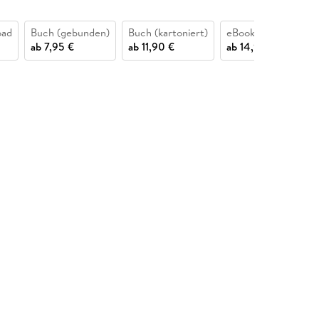
oad
Buch (gebunden)
Buch (kartoniert)
eBook pdf
ab
7,95 €
ab
11,90 €
ab
14,99 €