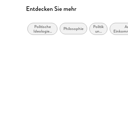
Entdecken Sie mehr
Politische
Politik
Ar
Philosophie
Ideologien
und
Einkom
und
Staat
Bewegungen
der
extremen
Linken