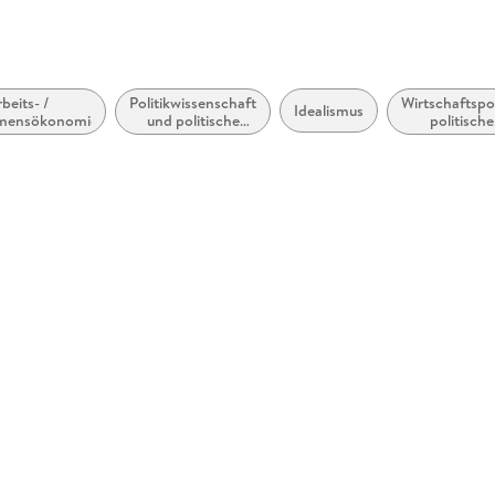
beits- /
Politikwissenschaft
Wirtschaftspol
Idealismus
mensökonomie
und politische
politische
Theorie
Ökonomi