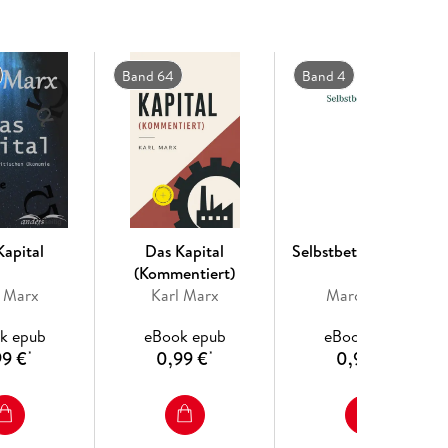
Band 64
Band 4
Kapital
Das Kapital
Selbstbetrachtungen
(Kommentiert)
l Marx
Karl Marx
Marc Aurel
k epub
eBook epub
eBook epub
99 €
0,99 €
0,99 €
*
*
*