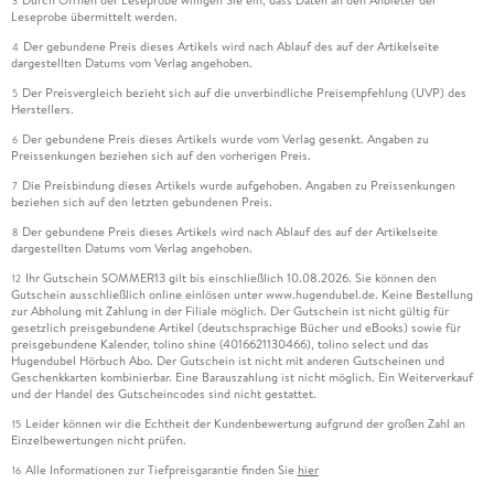
Durch Öffnen der Leseprobe willigen Sie ein, dass Daten an den Anbieter der
3
Leseprobe übermittelt werden.
Der gebundene Preis dieses Artikels wird nach Ablauf des auf der Artikelseite
4
dargestellten Datums vom Verlag angehoben.
Der Preisvergleich bezieht sich auf die unverbindliche Preisempfehlung (UVP) des
5
Herstellers.
Der gebundene Preis dieses Artikels wurde vom Verlag gesenkt. Angaben zu
6
Preissenkungen beziehen sich auf den vorherigen Preis.
Die Preisbindung dieses Artikels wurde aufgehoben. Angaben zu Preissenkungen
7
beziehen sich auf den letzten gebundenen Preis.
Der gebundene Preis dieses Artikels wird nach Ablauf des auf der Artikelseite
8
dargestellten Datums vom Verlag angehoben.
Ihr Gutschein SOMMER13 gilt bis einschließlich 10.08.2026. Sie können den
12
Gutschein ausschließlich online einlösen unter www.hugendubel.de. Keine Bestellung
zur Abholung mit Zahlung in der Filiale möglich. Der Gutschein ist nicht gültig für
gesetzlich preisgebundene Artikel (deutschsprachige Bücher und eBooks) sowie für
preisgebundene Kalender, tolino shine (4016621130466), tolino select und das
Hugendubel Hörbuch Abo. Der Gutschein ist nicht mit anderen Gutscheinen und
Geschenkkarten kombinierbar. Eine Barauszahlung ist nicht möglich. Ein Weiterverkauf
und der Handel des Gutscheincodes sind nicht gestattet.
Leider können wir die Echtheit der Kundenbewertung aufgrund der großen Zahl an
15
Einzelbewertungen nicht prüfen.
Alle Informationen zur Tiefpreisgarantie finden Sie
hier
16