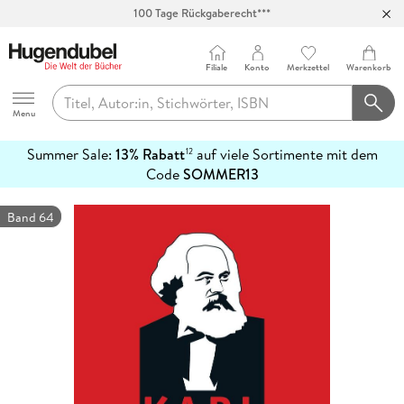
100 Tage Rückgaberecht***
Abholung in über 100 Filialen
Filiale
Konto
Merkzettel
Warenkorb
Hugendubel
Menu
Summer Sale:
13% Rabatt
auf viele Sortimente mit dem
12
mehr
Code
SOMMER13
erfahren
Band 64