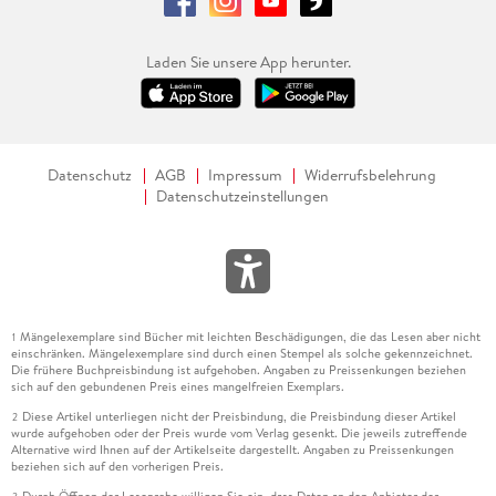
Laden Sie unsere App herunter.
Datenschutz
AGB
Impressum
Widerrufsbelehrung
Datenschutzeinstellungen
Mängelexemplare sind Bücher mit leichten Beschädigungen, die das Lesen aber nicht
1
einschränken. Mängelexemplare sind durch einen Stempel als solche gekennzeichnet.
Die frühere Buchpreisbindung ist aufgehoben. Angaben zu Preissenkungen beziehen
sich auf den gebundenen Preis eines mangelfreien Exemplars.
Diese Artikel unterliegen nicht der Preisbindung, die Preisbindung dieser Artikel
2
wurde aufgehoben oder der Preis wurde vom Verlag gesenkt. Die jeweils zutreffende
Alternative wird Ihnen auf der Artikelseite dargestellt. Angaben zu Preissenkungen
beziehen sich auf den vorherigen Preis.