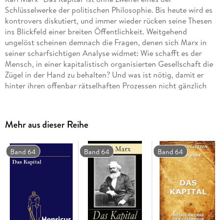
Schlüsselwerke der politischen Philosophie. Bis heute wird es
kontrovers diskutiert, und immer wieder rücken seine Thesen
ins Blickfeld einer breiten Öffentlichkeit. Weitgehend
ungelöst scheinen demnach die Fragen, denen sich Marx in
seiner scharfsichtigen Analyse widmet: Wie schafft es der
Mensch, in einer kapitalistisch organisierten Gesellschaft die
Zügel in der Hand zu behalten? Und was ist nötig, damit er
hinter ihren offenbar rätselhaften Prozessen nicht gänzlich
'verschwindet'? - Marx' Hauptwerk blieb Fragment. Der in
dieser Ausgabe vollständig enthaltene erste Band, 'Der
Produktionsprozeß des Kapitals', ist der einzige von vier
Mehr aus dieser Reihe
geplanten Bänden, den Marx in summa selbst verfaßt und
herausgegeben hat. In ihm verdichtet sich, nach
jahrzehntelangen Studien, seine gesamte politische
Band 64
Band 64
Band 64
Ökonomie.