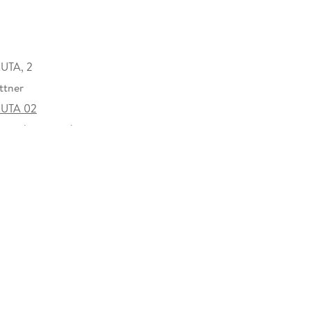
B
UTA, 2
ttner
UTA 02
rzeichen versehen
15173