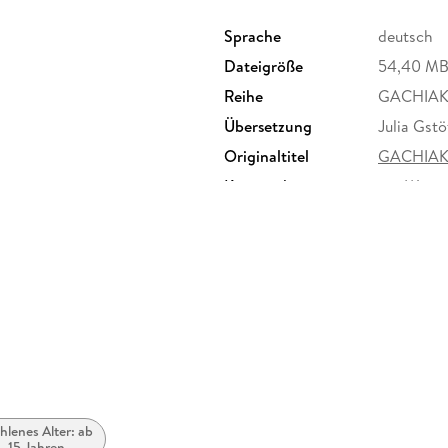
Sprache
deutsch
Dateigröße
54,40 M
Reihe
GACHIAK
Übersetzung
Julia Gstö
Originaltitel
GACHIAK
Kopierschutz
mit Wasse
Produktart
EBOOK
ISBN
97837539
lenes Alter: ab
. 15 Jahren