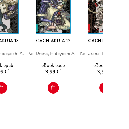
AKUTA 13
GACHIAKUTA 12
GACHIAKUTA 11
Kei Urana, Hideyoshi Andou
Kei Urana, Hideyoshi Andou
Kei Urana, Hideyoshi And
k epub
eBook epub
eBook epub
99 €
3,99 €
3,99 €
*
*
*