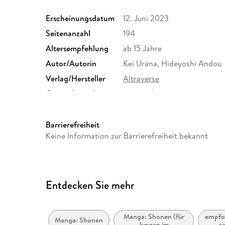
Erscheinungsdatum
12. Juni 2023
Seitenanzahl
194
Altersempfehlung
ab 15 Jahre
Autor/Autorin
Kei Urana, Hideyoshi Andou
Verlag/Hersteller
Altraverse
Originalsprache
japanisch
Family Sharing
Ja
Dateiformat
EPUB
Barrierefreiheit
Keine Information zur Barrierefreiheit bekannt
Entdecken Sie mehr
Manga: Shonen (für
empfoh
Manga: Shonen
Jungen im
ca