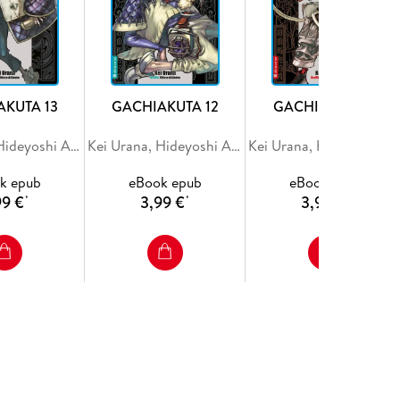
AKUTA 13
GACHIAKUTA 12
GACHIAKUTA 11
Kei Urana, Hideyoshi Andou
Kei Urana, Hideyoshi Andou
Kei Urana, Hideyoshi And
k epub
eBook epub
eBook epub
99 €
3,99 €
3,99 €
*
*
*