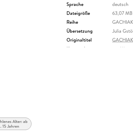
Sprache
deutsch
Dateigröße
63,07 MB
Reihe
GACHIAK
Übersetzung
Julia Gstö
Originaltitel
GACHIAK
Kopierschutz
mit Wasse
Produktart
EBOOK
ISBN
97837539
lenes Alter: ab
. 15 Jahren