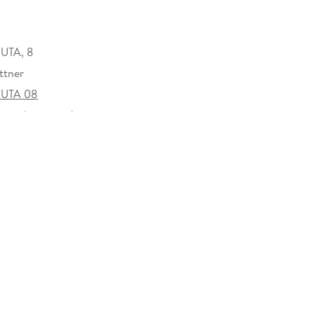
UTA, 8
ttner
UTA 08
rzeichen versehen
25615