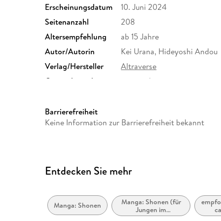
Erscheinungsdatum
10. Juni 2024
Seitenanzahl
208
Altersempfehlung
ab 15 Jahre
Autor/Autorin
Kei Urana, Hideyoshi Andou
Verlag/Hersteller
Altraverse
Originalsprache
japanisch
Family Sharing
Ja
Dateiformat
EPUB
Barrierefreiheit
Keine Information zur Barrierefreiheit bekannt
Entdecken Sie mehr
Manga: Shonen (für
empfoh
Manga: Shonen
Jungen im
ca
Teenageralter)