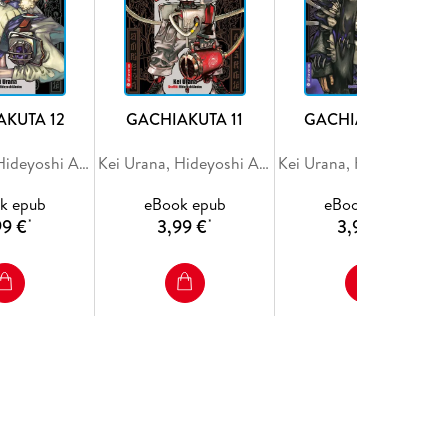
AKUTA 12
GACHIAKUTA 11
GACHIAKUTA 10
Kei Urana, Hideyoshi Andou
Kei Urana, Hideyoshi Andou
Kei Urana, Hideyoshi And
k epub
eBook epub
eBook epub
99 €
3,99 €
3,99 €
*
*
*