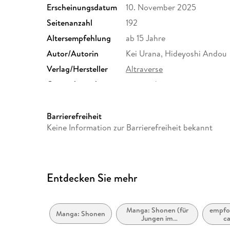
Erscheinungsdatum
10. November 2025
Seitenanzahl
192
Altersempfehlung
ab 15 Jahre
Autor/Autorin
Kei Urana, Hideyoshi Andou
Verlag/Hersteller
Altraverse
Originalsprache
japanisch
Family Sharing
Ja
Dateiformat
EPUB
Barrierefreiheit
Keine Information zur Barrierefreiheit bekannt
Entdecken Sie mehr
Manga: Shonen (für
empfoh
Manga: Shonen
Jungen im
ca
Teenageralter)