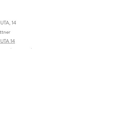
UTA, 14
ttner
UTA 14
rzeichen versehen
936437