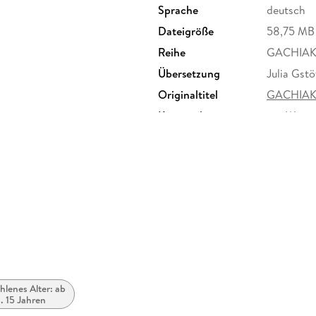
Sprache
deutsch
Dateigröße
58,75 MB
Reihe
GACHIAK
Übersetzung
Julia Gstö
Originaltitel
GACHIAK
Kopierschutz
mit Wasse
Produktart
EBOOK
ISBN
9783753
lenes Alter: ab
. 15 Jahren