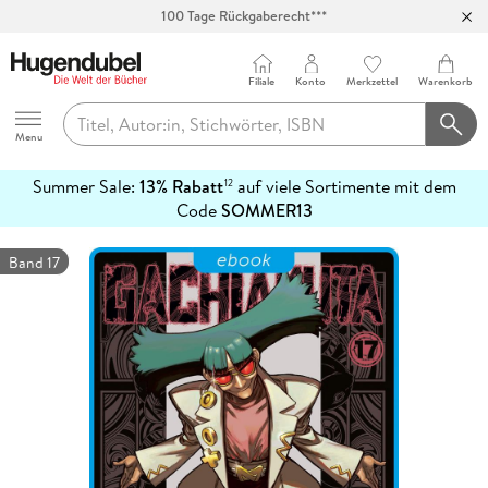
100 Tage Rückgaberecht***
Abholung in über 100 Filialen
Filiale
Konto
Merkzettel
Warenkorb
Hugendubel
Menu
Summer Sale:
13% Rabatt
auf viele Sortimente mit dem
12
mehr
Code
SOMMER13
erfahren
Band 17