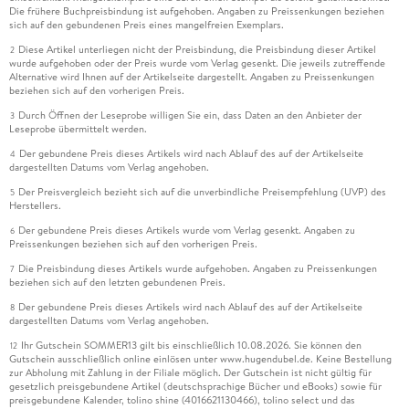
Die frühere Buchpreisbindung ist aufgehoben. Angaben zu Preissenkungen beziehen
sich auf den gebundenen Preis eines mangelfreien Exemplars.
Diese Artikel unterliegen nicht der Preisbindung, die Preisbindung dieser Artikel
2
wurde aufgehoben oder der Preis wurde vom Verlag gesenkt. Die jeweils zutreffende
Alternative wird Ihnen auf der Artikelseite dargestellt. Angaben zu Preissenkungen
beziehen sich auf den vorherigen Preis.
Durch Öffnen der Leseprobe willigen Sie ein, dass Daten an den Anbieter der
3
Leseprobe übermittelt werden.
Der gebundene Preis dieses Artikels wird nach Ablauf des auf der Artikelseite
4
dargestellten Datums vom Verlag angehoben.
Der Preisvergleich bezieht sich auf die unverbindliche Preisempfehlung (UVP) des
5
Herstellers.
Der gebundene Preis dieses Artikels wurde vom Verlag gesenkt. Angaben zu
6
Preissenkungen beziehen sich auf den vorherigen Preis.
Die Preisbindung dieses Artikels wurde aufgehoben. Angaben zu Preissenkungen
7
beziehen sich auf den letzten gebundenen Preis.
Der gebundene Preis dieses Artikels wird nach Ablauf des auf der Artikelseite
8
dargestellten Datums vom Verlag angehoben.
Ihr Gutschein SOMMER13 gilt bis einschließlich 10.08.2026. Sie können den
12
Gutschein ausschließlich online einlösen unter www.hugendubel.de. Keine Bestellung
zur Abholung mit Zahlung in der Filiale möglich. Der Gutschein ist nicht gültig für
gesetzlich preisgebundene Artikel (deutschsprachige Bücher und eBooks) sowie für
preisgebundene Kalender, tolino shine (4016621130466), tolino select und das