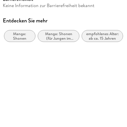
Altersempfehlung
Keine Information zur Barrierefreiheit bekannt
ab 15 Jahre
Reihe
Entdecken Sie mehr
GACHIAKUTA, 17
Manga:
Manga: Shonen
empfohlenes Alter:
Autor/Autorin
Shonen
(für Jungen im
ab ca. 15 Jahren
Kei Urana, Hideyoshi Andou
Teenageralter)
Übersetzung
Julia Gstöttner
Verlag/Hersteller
Altraverse
Originaltitel
GACHIAKUTA 17
Originalsprache
japanisch
Kopierschutz
mit Wasserzeichen versehen