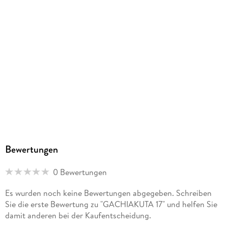
Family Sharing
Ja
Produktart
EBOOK
Dateiformat
EPUB
ISBN
9783753947006
Bewertungen
0 Bewertungen
Es wurden noch keine Bewertungen abgegeben. Schreiben
Sie die erste Bewertung zu "GACHIAKUTA 17" und helfen Sie
damit anderen bei der Kaufentscheidung.