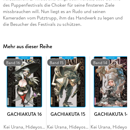
des Puppenfestivals die Choker für seine finsteren Ziele
missbrauchen will. Nun liegt es an Rudo und seinen
Kameraden vom Putztrupp, ihm das Handwerk zu legen und
die Besucher des Festivals zu schützen.
Mehr aus dieser Reihe
Band 16
Band 15
Band 14
GACHIAKUTA 16
GACHIAKUTA 15
GACHIAKUTA 14
Kei Urana, Hideyoshi Andou
Kei Urana, Hideyoshi Andou
Kei Ura