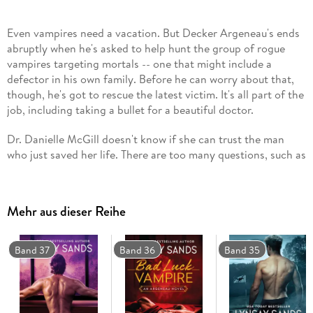
Even vampires need a vacation. But Decker Argeneau's ends
abruptly when he's asked to help hunt the group of rogue
vampires targeting mortals -- one that might include a
defector in his own family. Before he can worry about that,
though, he's got to rescue the latest victim. It's all part of the
job, including taking a bullet for a beautiful doctor.
Dr. Danielle McGill doesn't know if she can trust the man
who just saved her life. There are too many questions, such as
what is the secret organization he says he's part of, and why
do his wounds hardly bleed? However, with her sister in the
hands of some dangerous men, she doesn't have much
Mehr aus dieser Reihe
choice but to trust him.
Except now Decker's talking about life mates and awakening
Band 37
Band 36
Band 35
a passion that's taking Dani beyond anything she's ever
known. Being undead may not be half-bad. . . especially if it
means spending forever with a man who would love her with
his mind, body, and immortal soul.