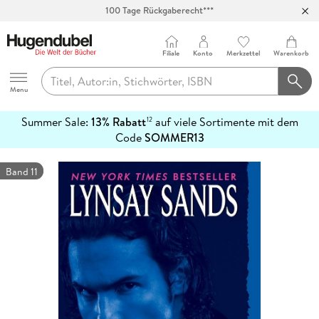
100 Tage Rückgaberecht***
Abholung in über 100 Filialen
Filiale
Konto
Merkzettel
Warenkorb
Hugendubel
Menu
Summer Sale:
13% Rabatt
auf viele Sortimente mit dem
12
mehr
Code
SOMMER13
erfahren
Band 11