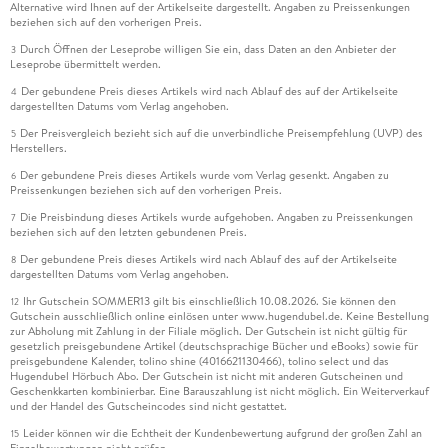
Alternative wird Ihnen auf der Artikelseite dargestellt. Angaben zu Preissenkungen
beziehen sich auf den vorherigen Preis.
Durch Öffnen der Leseprobe willigen Sie ein, dass Daten an den Anbieter der
3
Leseprobe übermittelt werden.
Der gebundene Preis dieses Artikels wird nach Ablauf des auf der Artikelseite
4
dargestellten Datums vom Verlag angehoben.
Der Preisvergleich bezieht sich auf die unverbindliche Preisempfehlung (UVP) des
5
Herstellers.
Der gebundene Preis dieses Artikels wurde vom Verlag gesenkt. Angaben zu
6
Preissenkungen beziehen sich auf den vorherigen Preis.
Die Preisbindung dieses Artikels wurde aufgehoben. Angaben zu Preissenkungen
7
beziehen sich auf den letzten gebundenen Preis.
Der gebundene Preis dieses Artikels wird nach Ablauf des auf der Artikelseite
8
dargestellten Datums vom Verlag angehoben.
Ihr Gutschein SOMMER13 gilt bis einschließlich 10.08.2026. Sie können den
12
Gutschein ausschließlich online einlösen unter www.hugendubel.de. Keine Bestellung
zur Abholung mit Zahlung in der Filiale möglich. Der Gutschein ist nicht gültig für
gesetzlich preisgebundene Artikel (deutschsprachige Bücher und eBooks) sowie für
preisgebundene Kalender, tolino shine (4016621130466), tolino select und das
Hugendubel Hörbuch Abo. Der Gutschein ist nicht mit anderen Gutscheinen und
Geschenkkarten kombinierbar. Eine Barauszahlung ist nicht möglich. Ein Weiterverkauf
und der Handel des Gutscheincodes sind nicht gestattet.
Leider können wir die Echtheit der Kundenbewertung aufgrund der großen Zahl an
15