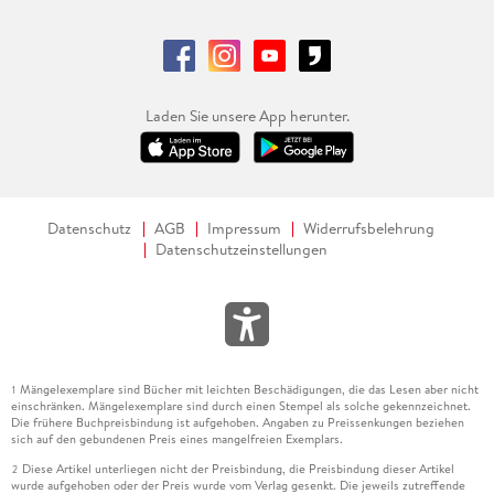
Laden Sie unsere App herunter.
Datenschutz
AGB
Impressum
Widerrufsbelehrung
Datenschutzeinstellungen
Mängelexemplare sind Bücher mit leichten Beschädigungen, die das Lesen aber nicht
1
einschränken. Mängelexemplare sind durch einen Stempel als solche gekennzeichnet.
Die frühere Buchpreisbindung ist aufgehoben. Angaben zu Preissenkungen beziehen
sich auf den gebundenen Preis eines mangelfreien Exemplars.
Diese Artikel unterliegen nicht der Preisbindung, die Preisbindung dieser Artikel
2
wurde aufgehoben oder der Preis wurde vom Verlag gesenkt. Die jeweils zutreffende