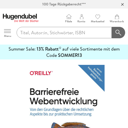
100 Tage Rückgaberecht***
Abholung in über 100 Filialen
Filiale
Konto
Merkzettel
Warenkorb
Hugendubel
Menu
Summer Sale:
13% Rabatt
auf viele Sortimente mit dem
12
mehr
Code
SOMMER13
erfahren