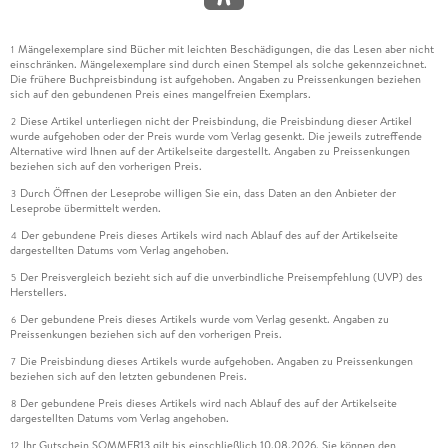
Mängelexemplare sind Bücher mit leichten Beschädigungen, die das Lesen aber nicht
1
einschränken. Mängelexemplare sind durch einen Stempel als solche gekennzeichnet.
Die frühere Buchpreisbindung ist aufgehoben. Angaben zu Preissenkungen beziehen
sich auf den gebundenen Preis eines mangelfreien Exemplars.
Diese Artikel unterliegen nicht der Preisbindung, die Preisbindung dieser Artikel
2
wurde aufgehoben oder der Preis wurde vom Verlag gesenkt. Die jeweils zutreffende
Alternative wird Ihnen auf der Artikelseite dargestellt. Angaben zu Preissenkungen
beziehen sich auf den vorherigen Preis.
Durch Öffnen der Leseprobe willigen Sie ein, dass Daten an den Anbieter der
3
Leseprobe übermittelt werden.
Der gebundene Preis dieses Artikels wird nach Ablauf des auf der Artikelseite
4
dargestellten Datums vom Verlag angehoben.
Der Preisvergleich bezieht sich auf die unverbindliche Preisempfehlung (UVP) des
5
Herstellers.
Der gebundene Preis dieses Artikels wurde vom Verlag gesenkt. Angaben zu
6
Preissenkungen beziehen sich auf den vorherigen Preis.
Die Preisbindung dieses Artikels wurde aufgehoben. Angaben zu Preissenkungen
7
beziehen sich auf den letzten gebundenen Preis.
Der gebundene Preis dieses Artikels wird nach Ablauf des auf der Artikelseite
8
dargestellten Datums vom Verlag angehoben.
Ihr Gutschein SOMMER13 gilt bis einschließlich 10.08.2026. Sie können den
12