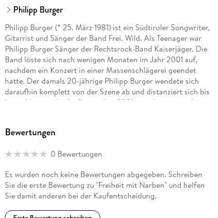
Philipp Burger
Philipp Burger (* 25. März 1981) ist ein Südtiroler Songwriter,
Gitarrist und Sänger der Band Frei. Wild. Als Teenager war
Philipp Burger Sänger der Rechtsrock-Band Kaiserjäger. Die
Band löste sich nach wenigen Monaten im Jahr 2001 auf,
nachdem ein Konzert in einer Massenschlägerei geendet
hatte. Der damals 20-jährige Philipp Burger wendete sich
daraufhin komplett von der Szene ab und distanziert sich bis
heute klar von ihr. Im September 2001 gründete er mit Jonas
Notdurfter, Christian Forer und Jochen Gargitter die Band
Frei. Wild. Zusammen veröffentlichten sie mit ihrem eigenen
Bewertungen
Label Rookies & Kings bisher 17 Studioalben, gewannen den
Echo, erreichten mehrfach die Chartspitze in Deutschland
0 Bewertungen
und füllen die großen Arenen. Neben Frei. Wild rief Burger
das Charity-Projekt Wilde Flamme ins Leben, eine
Es wurden noch keine Bewertungen abgegeben. Schreiben
multinationale Band, deren Erlöse sozialen Projekten
Sie die erste Bewertung zu "Freiheit mit Narben" und helfen
zugutekommen. Er agiert aber auch als Songwriter für
Sie damit anderen bei der Kaufentscheidung.
bekannte Größen der deutschen Musikindustrie und ist
Mitorganisator des größten Festivals in Norditalien, dem
Erste Bewertung schreiben