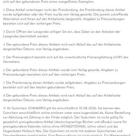
sich auf den gebundenen Preis eines mangelfreien Exemplars.
Diese Artikel unterliegen nicht der Preisbindung, die Preisbindung dieser Artikel
2
wurde aufgehoben oder der Preis wurde vom Verlag gesenkt. Die jeweils zutreffende
Alternative wird Ihnen auf der Artikelseite dargestellt. Angaben zu Preissenkungen
beziehen sich auf den vorherigen Preis.
Durch Öffnen der Leseprobe willigen Sie ein, dass Daten an den Anbieter der
3
Leseprobe übermittelt werden.
Der gebundene Preis dieses Artikels wird nach Ablauf des auf der Artikelseite
4
dargestellten Datums vom Verlag angehoben.
Der Preisvergleich bezieht sich auf die unverbindliche Preisempfehlung (UVP) des
5
Herstellers.
Der gebundene Preis dieses Artikels wurde vom Verlag gesenkt. Angaben zu
6
Preissenkungen beziehen sich auf den vorherigen Preis.
Die Preisbindung dieses Artikels wurde aufgehoben. Angaben zu Preissenkungen
7
beziehen sich auf den letzten gebundenen Preis.
Der gebundene Preis dieses Artikels wird nach Ablauf des auf der Artikelseite
8
dargestellten Datums vom Verlag angehoben.
Ihr Gutschein SOMMER13 gilt bis einschließlich 10.08.2026. Sie können den
12
Gutschein ausschließlich online einlösen unter www.hugendubel.de. Keine Bestellung
zur Abholung mit Zahlung in der Filiale möglich. Der Gutschein ist nicht gültig für
gesetzlich preisgebundene Artikel (deutschsprachige Bücher und eBooks) sowie für
preisgebundene Kalender, tolino shine (4016621130466), tolino select und das
Hugendubel Hörbuch Abo. Der Gutschein ist nicht mit anderen Gutscheinen und
Geschenkkarten kombinierbar. Eine Barauszahlung ist nicht möglich. Ein Weiterverkauf