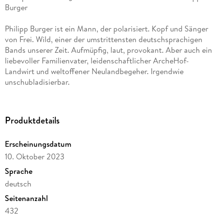
Philipp Burger ist ein Mann, der polarisiert. Kopf und Sänger
von Frei. Wild, einer der umstrittensten deutschsprachigen
Bands unserer Zeit. Aufmüpfig, laut, provokant. Aber auch ein
liebevoller Familienvater, leidenschaftlicher ArcheHof-
Landwirt und weltoffener Neulandbegeher. Irgendwie
Produktdetails
Erscheinungsdatum
Aus seiner Jugend in der rechten Szene Südtirols hat er nie
10. Oktober 2023
einen Hehl gemacht - und bezeichnet sie heute als
"schlimmste Zeit meines Lebens". Dennoch steht für viele
Sprache
deutsch
Seitenanzahl
432