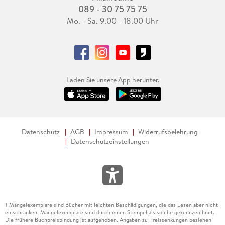
089 - 30 75 75 75
Mo. - Sa. 9.00 - 18.00 Uhr
Laden Sie unsere App herunter.
Datenschutz
AGB
Impressum
Widerrufsbelehrung
Datenschutzeinstellungen
Mängelexemplare sind Bücher mit leichten Beschädigungen, die das Lesen aber nicht
1
einschränken. Mängelexemplare sind durch einen Stempel als solche gekennzeichnet.
Die frühere Buchpreisbindung ist aufgehoben. Angaben zu Preissenkungen beziehen