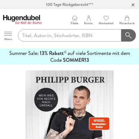
100 Tage Rückgaberecht***
Abholung in über 100 Filialen
Filiale
Konto
Merkzettel
Warenkorb
Hugendubel
Menu
Summer Sale:
13% Rabatt
auf viele Sortimente mit dem
12
mehr
Code
SOMMER13
erfahren