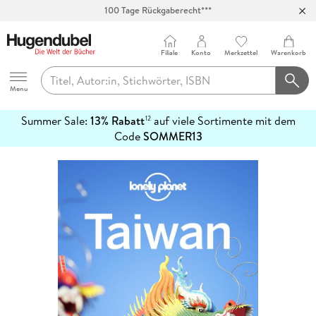
100 Tage Rückgaberecht***
Abholung in über 100 Filialen
Filiale
Konto
Merkzettel
Warenkorb
Hugendubel
Menu
Summer Sale:
13% Rabatt
auf viele Sortimente mit dem
12
mehr
Code
SOMMER13
erfahren