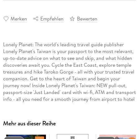
Merken
Empfehlen
Bewerten
Lonely Planet: The world's leading travel guide publisher
Lonely Planet's Taiwan is your passport to the most relevant,
up-to-date advice on what to see and skip, and what hidden
discoveries await you. Cycle the East Coast, explore temple
treasures and hike Taroko Gorge - all with your trusted travel
companion. Get to the heart of Taiwan and begin your
journey now! Inside Lonely Planet's Taiwan: NEW pull-out,
passport-size 'Just Landed' card with wi-fi, ATM and transport
info - all you need for a smooth journey from airport to hotel
NEW Accommodation feature gathers all the information
you need to plan your accommodation Colour maps and
images throughout Highlights and itineraries help you tailor
Mehr aus dieser Reihe
your trip to your personal needs and interests Insider tips to
save time and money and get around like a local, avoiding