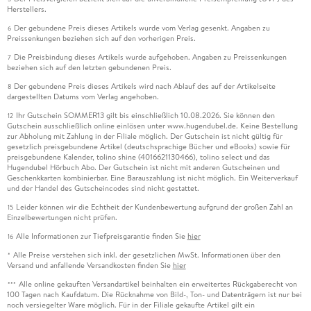
Herstellers.
Der gebundene Preis dieses Artikels wurde vom Verlag gesenkt. Angaben zu
6
Preissenkungen beziehen sich auf den vorherigen Preis.
Die Preisbindung dieses Artikels wurde aufgehoben. Angaben zu Preissenkungen
7
beziehen sich auf den letzten gebundenen Preis.
Der gebundene Preis dieses Artikels wird nach Ablauf des auf der Artikelseite
8
dargestellten Datums vom Verlag angehoben.
Ihr Gutschein SOMMER13 gilt bis einschließlich 10.08.2026. Sie können den
12
Gutschein ausschließlich online einlösen unter www.hugendubel.de. Keine Bestellung
zur Abholung mit Zahlung in der Filiale möglich. Der Gutschein ist nicht gültig für
gesetzlich preisgebundene Artikel (deutschsprachige Bücher und eBooks) sowie für
preisgebundene Kalender, tolino shine (4016621130466), tolino select und das
Hugendubel Hörbuch Abo. Der Gutschein ist nicht mit anderen Gutscheinen und
Geschenkkarten kombinierbar. Eine Barauszahlung ist nicht möglich. Ein Weiterverkauf
und der Handel des Gutscheincodes sind nicht gestattet.
Leider können wir die Echtheit der Kundenbewertung aufgrund der großen Zahl an
15
Einzelbewertungen nicht prüfen.
Alle Informationen zur Tiefpreisgarantie finden Sie
hier
16
Alle Preise verstehen sich inkl. der gesetzlichen MwSt. Informationen über den
*
Versand und anfallende Versandkosten finden Sie
hier
Alle online gekauften Versandartikel beinhalten ein erweitertes Rückgaberecht von
***
100 Tagen nach Kaufdatum. Die Rücknahme von Bild-, Ton- und Datenträgern ist nur bei
noch versiegelter Ware möglich. Für in der Filiale gekaufte Artikel gilt ein