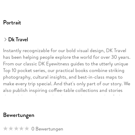
Portrait
Dk Travel
Instantly recognizable for our bold visual design, DK Travel
has been helping people explore the world for over 30 years.
From our classic DK Eyewitness guides to the utterly unique
Top 10 pocket series, our practical books combine striking
photography, cultural insights, and best-in-class maps to
make every trip special. And that's only part of our story. We
also publish inspiring coffee-table collections and stories
that celebrate the people, places, and passions that fuel your
armchair wanderlust. Whether you're dreaming, planning, or
reminiscing, DK Travel brings the world to you, wherever you
Bewertungen
want to go.
0 Bewertungen