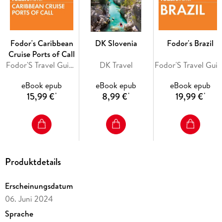
- The best spots to
eat, drink, shop and stay
-
Detailed maps and walks
that make navigating the region
easy
- Easy-to-follow
itineraries
Fodor's Caribbean
DK Slovenia
Fodor's Brazil
-
Expert advice
: get ready, get around and stay safe
Cruise Ports of Call
-
Colour-coded chapters
to each part of Umbria
Fodor'S Travel Guides
DK Travel
Fodor'S Travel Gui
-
A lightweight format,
so you can take it with you wherever
you go
eBook epub
eBook epub
eBook epub
15,99 €
8,99 €
19,99 €
*
*
*
DK Eyewitness's highly visual guides show you what others
only tell you, with easy-to-read maps, tips, and tours to
inform and enrich your trip. Want to explore more of Italy?
Try
DK Eyewitness Italy.
Produktdetails
Erscheinungsdatum
06. Juni 2024
Sprache