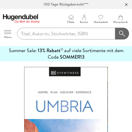
Abholung in über 100 Filialen
Filiale
Konto
Merkzettel
Warenkorb
Hugendubel
Menu
Summer Sale:
13% Rabatt
auf viele Sortimente mit dem
12
mehr
Code
SOMMER13
erfahren