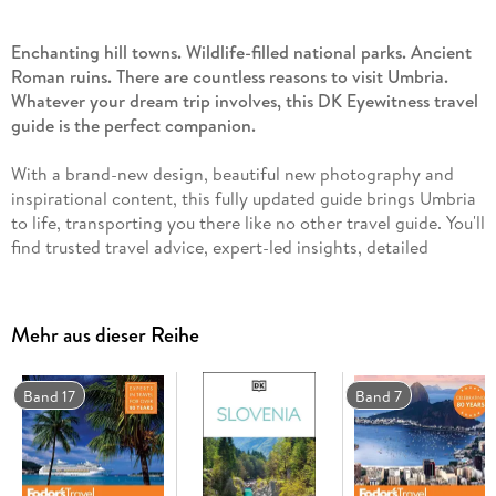
Enchanting hill towns. Wildlife-filled national parks. Ancient
Roman ruins. There are countless reasons to visit Umbria.
Whatever your dream trip involves, this DK Eyewitness travel
guide is the perfect companion.
With a brand-new design, beautiful new photography and
inspirational content, this fully updated guide brings Umbria
to life, transporting you there like no other travel guide. You'll
find trusted travel advice, expert-led insights, detailed
breakdowns of all the must-see sights, photographs on
practically every page, and our hand-drawn illustrations,
which take you inside the region's buildings and
Mehr aus dieser Reihe
neighbourhoods.
You'll discover:
Band 17
Band 7
- Our pick of Umbria's
must-sees and top experiences
-
Beautiful photography and detailed illustrations,
taking you
to the heart of Umbria