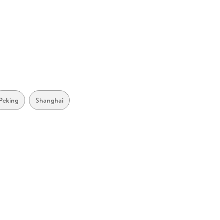
nguinrandomhouse.co.uk
Peking
Shanghai