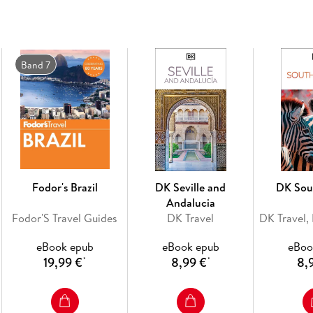
You'll discover:
- our pick of Beijing and Shanghai's
must-sees
- beautiful photography and
detailed illustrati
Band 7
- the best spots to
eat, drink, shop
and
stay
-
detailed maps and walks
which make navigati
- easy-to-follow
itineraries
-
expert advice:
get ready, get around and stay
-
colour-coded chapters
to each part of Beiji
- a
lightweight format
, so you can take it wit
Want the best of Beijing in your pocket? Try To
Fodor's Brazil
DK Seville and
DK Sou
Andalucia
Fodor'S Travel Guides
DK Travel
DK Travel, 
eBook epub
eBook epub
eBoo
19,99 €
8,99 €
8,
*
*