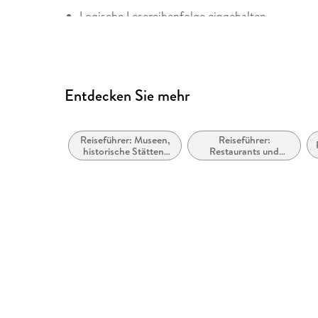
Logische Lesereihenfolge eingehalten
Hoher Farbkontrast für bessere Lesbarkeit
Alle Texte können angepasst werden
Weitere Hinweise: accessiblefilesrequests@pe
Entdecken Sie mehr
Reiseführer: Museen,
Reiseführer:
historische Stätten,
Restaurants und
Galerien usw.
Cafés