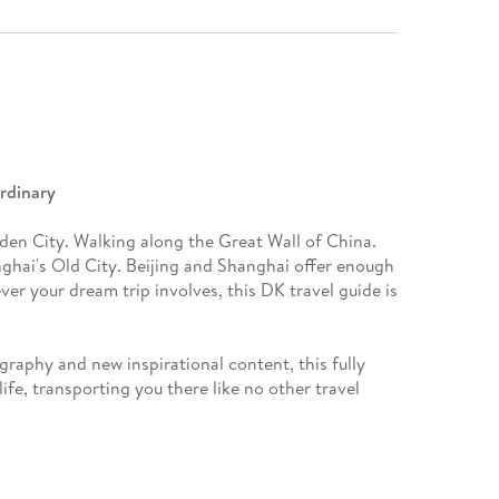
rdinary
den City. Walking along the Great Wall of China.
ghai's Old City. Beijing and Shanghai offer enough
ever your dream trip involves, this DK travel guide is
raphy and new inspirational content, this fully
ife, transporting you there like no other travel
dvice, expert-led insights, detailed breakdowns of all
lly every page, and our unique hand-drawn
' buildings and neighbourhoods.