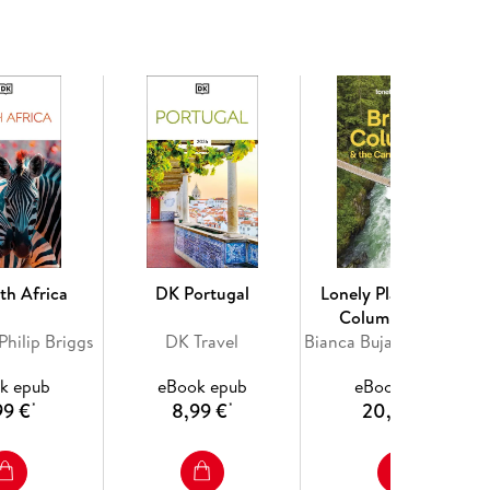
and
top experiences
ons
, taking you to the heart of Beijing and Shanghai
ng the region easy
 safe
ng and Shanghai
h you wherever you go
p 10 Beijing.
th Africa
DK Portugal
Lonely Planet British
Columbia & the
Philip Briggs
DK Travel
Canadian Rockies 10
Bianca Bujan, Jonny Bierman, Debbie Olsen, Brendan Sainsbury
k epub
eBook epub
eBook epub
99 €
8,99 €
20,99 €
*
*
*