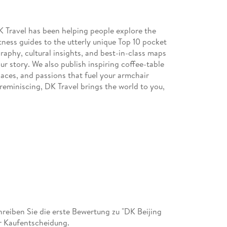
DK Travel has been helping people explore the
tness guides to the utterly unique Top 10 pocket
raphy, cultural insights, and best-in-class maps
our story. We also publish inspiring coffee-table
laces, and passions that fuel your armchair
reminiscing, DK Travel brings the world to you,
eiben Sie die erste Bewertung zu "DK Beijing
r Kaufentscheidung.