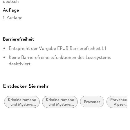
deutsch
Auflage
1. Auflage
Seitenanzahl
448
Barrierefreiheit
Dateigröße
Entspricht der Vorgabe EPUB Barrierefreiheit 1.1
6,00 MB
Keine Barrierefreiheitsfunktionen des Lesesystems
Reihe
deaktiviert
Commissaire Leclerc, 3
Navigierbares Inhaltsverzeichnis
Autor/Autorin
Logische Lesereihenfolge eingehalten
Pierre Lagrange
Entdecken Sie mehr
Hoher Farbkontrast für bessere Lesbarkeit
Verlag/Hersteller
FISCHER E-Books
Kriminalromane
Kriminalromane
Provence-
Navigation über vorherige/nächste Abschnitte möglich
Provence
und Mystery:
und Mystery:
Alpes-
Kopierschutz
Cosy Mystery
Polizeiarbeit &
Côte
ARIA-Rollen vorhanden
Forensik
dAzur
mit Wasserzeichen versehen
Alle Texte können angepasst werden
Family Sharing
Alle relevanten Inhalte sind über Screenreader zugänglich