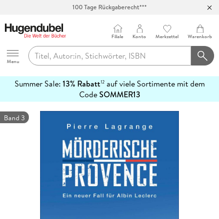
100 Tage Rückgaberecht***
Abholung in über 100 Filialen
Filiale
Konto
Merkzettel
Warenkorb
Hugendubel
Menu
Summer Sale:
13% Rabatt
auf viele Sortimente mit dem
12
mehr
Code
SOMMER13
erfahren
Band 3