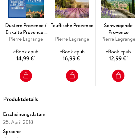
gefrieren.
»Spannung hoch vier - den neuesten Krimi von Pierre
Lagrange konnte ich nicht aus der Hand legen. «
Freundin
Düstere Provence /
Teuflische Provence
Schweigende
Eiskalte Provence -
Provence
Pierre Lagrange
Zwei Fälle für
Pierre Lagrange
Pierre Lagrange
Commissaire Albin
eBook epub
eBook epub
eBook epub
Leclerc in einem
14,99 €
16,99 €
12,99 €
*
*
*
Band
Produktdetails
Erscheinungsdatum
25. April 2018
Sprache