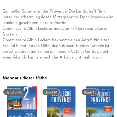
Ein heißer Sommer in der Provence. Die Landschaft flirrt
unter der erbarmungslosen Mittagssonne. Doch irgendwo im
Dunkeln geschehen eiskalte Morde . . .
Commissaire Albin Leclercs neuester Fall lässt seine Leser
frösteln
Commissaire Albin Leclerc bekommt einen Anruf. Ein alter
Freund bittet ihn um Hilfe, denn dessen Tochter Isabelle ist
verschwunden. Sie kellnerte in einem Café in Gordes, doch
eines Abends kam sie nach der Arbeit nicht mehr nach
Hause.
Albin begibt sich gemeinsam mit seinem Mops Tyson auf
Spurensuche. Hinweise führen ihn zu einem provenzalischen
Mehr aus dieser Reihe
Schlosshotel. Undercover bei einem berühmten Sternekoch,
kommt Albin im Hotel einem fiesen Komplott auf die
Schliche. Bald schon findet er eine siedend heiße Spur. Dabei
Band 5+6
Band 14
Band 13
macht er eine grauenhafte Entdeckung. . .
Der neue Krimi von Pierre Lagrange entführt Sie in die
sommerliche, unter der Hitze flirrende Landschaft der
Provence. Und lässt Ihnen dann das Blut in den Adern