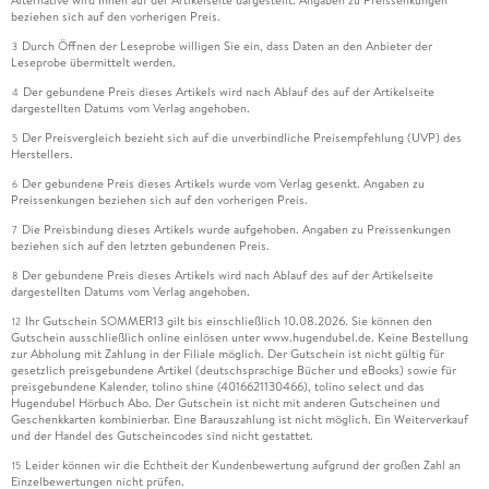
Alternative wird Ihnen auf der Artikelseite dargestellt. Angaben zu Preissenkungen
beziehen sich auf den vorherigen Preis.
Durch Öffnen der Leseprobe willigen Sie ein, dass Daten an den Anbieter der
3
Leseprobe übermittelt werden.
Der gebundene Preis dieses Artikels wird nach Ablauf des auf der Artikelseite
4
dargestellten Datums vom Verlag angehoben.
Der Preisvergleich bezieht sich auf die unverbindliche Preisempfehlung (UVP) des
5
Herstellers.
Der gebundene Preis dieses Artikels wurde vom Verlag gesenkt. Angaben zu
6
Preissenkungen beziehen sich auf den vorherigen Preis.
Die Preisbindung dieses Artikels wurde aufgehoben. Angaben zu Preissenkungen
7
beziehen sich auf den letzten gebundenen Preis.
Der gebundene Preis dieses Artikels wird nach Ablauf des auf der Artikelseite
8
dargestellten Datums vom Verlag angehoben.
Ihr Gutschein SOMMER13 gilt bis einschließlich 10.08.2026. Sie können den
12
Gutschein ausschließlich online einlösen unter www.hugendubel.de. Keine Bestellung
zur Abholung mit Zahlung in der Filiale möglich. Der Gutschein ist nicht gültig für
gesetzlich preisgebundene Artikel (deutschsprachige Bücher und eBooks) sowie für
preisgebundene Kalender, tolino shine (4016621130466), tolino select und das
Hugendubel Hörbuch Abo. Der Gutschein ist nicht mit anderen Gutscheinen und
Geschenkkarten kombinierbar. Eine Barauszahlung ist nicht möglich. Ein Weiterverkauf
und der Handel des Gutscheincodes sind nicht gestattet.
Leider können wir die Echtheit der Kundenbewertung aufgrund der großen Zahl an
15
Einzelbewertungen nicht prüfen.