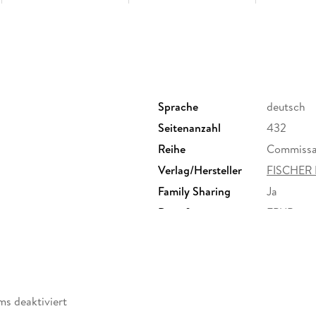
Sprache
deutsch
Seitenanzahl
432
Reihe
Commissai
Verlag/Hersteller
FISCHER 
Family Sharing
Ja
Dateiformat
EPUB
ms deaktiviert