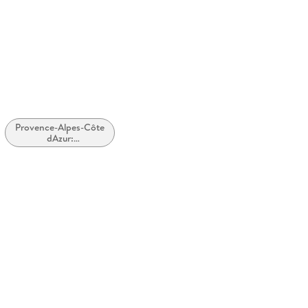
Provence-Alpes-Côte
dAzur:
Sehenswürdigkeiten