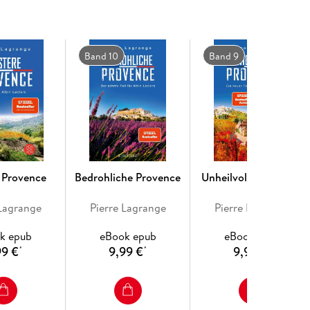
Band 10
Band 9
e Provence
Bedrohliche Provence
Unheilvolle Provence
 Lagrange
Pierre Lagrange
Pierre Lagrange
k epub
eBook epub
eBook epub
99 €
9,99 €
9,99 €
*
*
*