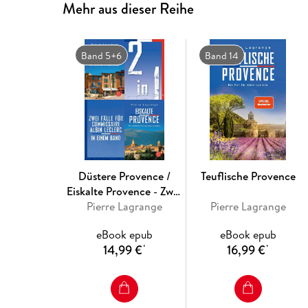
Mehr aus dieser Reihe
Band 5+6
Band 14
Düstere Provence /
Teuflische Provence
Eiskalte Provence - Zwei
Fälle für Commissaire
Pierre Lagrange
Pierre Lagrange
Albin Leclerc in einem
eBook epub
eBook epub
Band
14,99 €
16,99 €
*
*