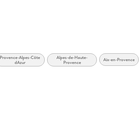
abe
Provence-Alpes-Côte
Alpes-de-Haute-
Aix-en-Provence
zugänglich
dAzur
Provence