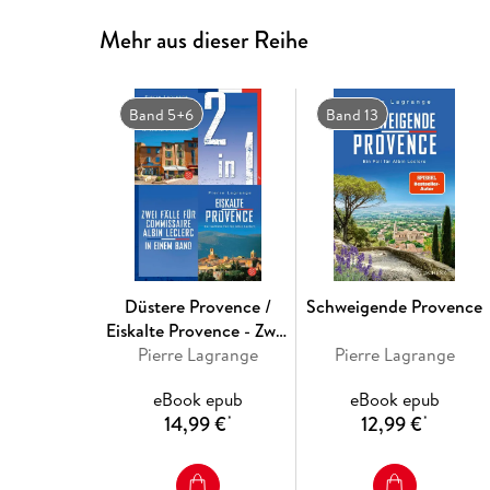
Mehr aus dieser Reihe
Band 5+6
Band 13
Düstere Provence /
Schweigende Provence
Eiskalte Provence - Zwei
Fälle für Commissaire
Pierre Lagrange
Pierre Lagrange
Albin Leclerc in einem
eBook epub
eBook epub
Band
14,99 €
12,99 €
*
*