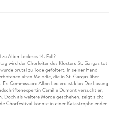
 zu Albin Leclercs 14. Fall?
g wird der Chorleiter des Klosters St. Gargas tot
urde brutal zu Tode gefoltert. In seiner Hand
verbotenen alten Melodie, die in St. Gargas über
 Ex-Commissaire Albin Leclerc ist klar: Die Lösung
andschriftenexpertin Camille Dumont versucht er,
. Doch als weitere Morde geschehen, zeigt sich:
nde Chorfestival könnte in einer Katastrophe enden
 von Bestseller-Autor Pierre Lagrange