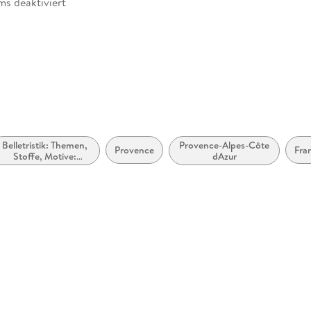
ms deaktiviert
abe
möglich
Belletristik: Themen,
Provence-Alpes-Côte
Provence
Fra
Stoffe, Motive:
dAzur
Regionalroman
zugänglich