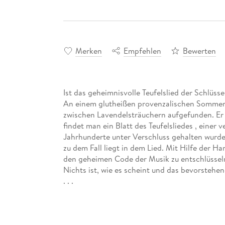
Merken
Empfehlen
Bewerten
Ist das geheimnisvolle Teufelslied der Schlüssel
An einem glutheißen provenzalischen Sommerta
zwischen Lavendelsträuchern aufgefunden. Er w
findet man ein Blatt des Teufelsliedes , einer 
Jahrhunderte unter Verschluss gehalten wurde.
zu dem Fall liegt in dem Lied. Mit Hilfe der H
den geheimen Code der Musik zu entschlüsseln
Nichts ist, wie es scheint und das bevorstehe
. . .
Der vierzehnte Band der Provence-Krimi-Reihe