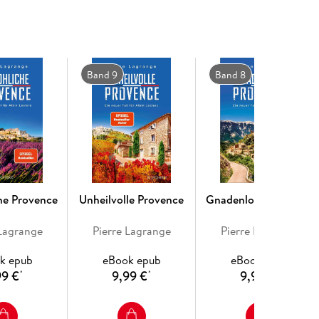
Band 9
Band 8
he Provence
Unheilvolle Provence
Gnadenlose Provence
 Lagrange
Pierre Lagrange
Pierre Lagrange
k epub
eBook epub
eBook epub
99 €
9,99 €
9,99 €
*
*
*