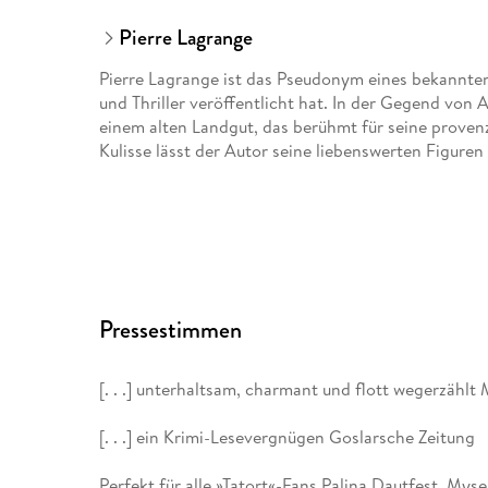
Pierre Lagrange
Pierre Lagrange ist das Pseudonym eines bekannten
und Thriller veröffentlicht hat. In der Gegend von 
einem alten Landgut, das berühmt für seine proven
Kulisse lässt der Autor seine liebenswerten Figuren 
Pressestimmen
[. . .] unterhaltsam, charmant und flott wegerzählt 
[. . .] ein Krimi-Lesevergnügen Goslarsche Zeitung
Perfekt für alle »Tatort«-Fans Palina Dautfest, Myse