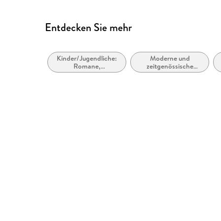
Entdecken Sie mehr
Kinder/Jugendliche:
Moderne und
Romane,
zeitgenössische
Erzählungen,
Belletristik: allgemein
Tatsachenberichte
und literarisch