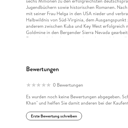
sechs Millionen zu den erfolgreichsten deutschspr
Jugendbüchern sowie historischen Romanen. Nach e
mit seiner Frau Helga in den USA nieder und verbra
Halbwildnis von Süd-Virginia, dem Ausgangspunkt z
anderem zwischen Kuba und Key West erfolgreich n
Goldmine in den Bergender Sierra Nevada gearbeite
Faust durch den Amazonas, Australien und die süd
lebt Rainer M. Schröder mit seiner Frau in Palm Coa
Bewertungen
0 Bewertungen
Es wurden noch keine Bewertungen abgegeben. Schr
Khan" und helfen Sie damit anderen bei der Kaufen
Erste Bewertung schreiben