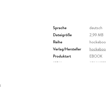
Sprache
deutsch
Dateigröße
2,99 MB
Reihe
hockeboo
Verlag/Hersteller
hockeboo
Produktart
EBOOK
ISBN
97839575
t