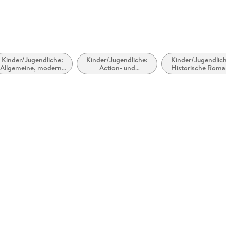
Kinder/Jugendliche:
Kinder/Jugendliche:
Kinder/Jugendlic
Allgemeine, moderne
Action- und
Historische Rom
und zeitgenössische
Abenteuergeschichten
Belletristik