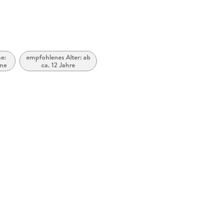
he:
empfohlenes Alter: ab
ane
ca. 12 Jahre