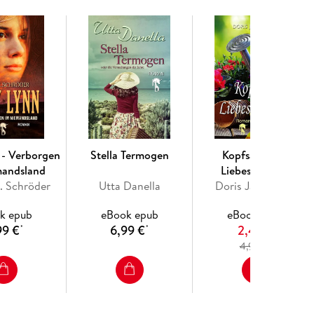
 - Verborgen
Stella Termogen
Kopfsalat und
mandsland
Liebeskummer
. Schröder
Utta Danella
Doris Jannausch
k epub
eBook epub
eBook epub
99 €
6,99 €
2,49 €
*
*
4
4,99 €