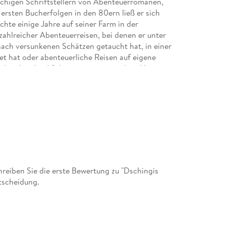
achigen Schriftstellern von Abenteuerromanen,
rsten Bucherfolgen in den 80ern ließ er sich
chte einige Jahre auf seiner Farm in der
ahlreicher Abenteuerreisen, bei denen er unter
ach versunkenen Schätzen getaucht hat, in einer
t hat oder abenteuerliche Reisen auf eigene
lichen Länder Afrikas unternommen hat. Heute
st / Florida.
eiben Sie die erste Bewertung zu "Dschingis
tscheidung.