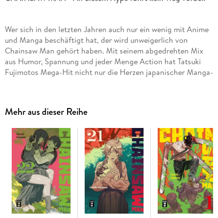
Wer sich in den letzten Jahren auch nur ein wenig mit Anime
und Manga beschäftigt hat, der wird unweigerlich von
Chainsaw Man gehört haben. Mit seinem abgedrehten Mix
aus Humor, Spannung und jeder Menge Action hat Tatsuki
Fujimotos Mega-Hit nicht nur die Herzen japanischer Manga-
Fans erobert - auch Deutschland ist im Chainsaw-Man-
Fieber!
Mehr aus dieser Reihe
Inhalt Band 2:
Von Power in die Klauen des Fledermausteufels
gelockt findet sich Denji plötzlich in einem blutigen Kampf
auf Leben und Tod wieder. Doch so schnell darf er sich nicht
geschlagen geben, denn Makima hat einen ganz besonderen
Auftrag für ihn. . . und eine unerwartete Belohnung!