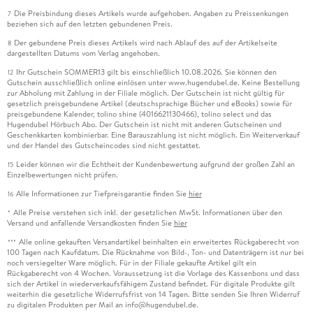
Die Preisbindung dieses Artikels wurde aufgehoben. Angaben zu Preissenkungen
7
beziehen sich auf den letzten gebundenen Preis.
Der gebundene Preis dieses Artikels wird nach Ablauf des auf der Artikelseite
8
dargestellten Datums vom Verlag angehoben.
Ihr Gutschein SOMMER13 gilt bis einschließlich 10.08.2026. Sie können den
12
Gutschein ausschließlich online einlösen unter www.hugendubel.de. Keine Bestellung
zur Abholung mit Zahlung in der Filiale möglich. Der Gutschein ist nicht gültig für
gesetzlich preisgebundene Artikel (deutschsprachige Bücher und eBooks) sowie für
preisgebundene Kalender, tolino shine (4016621130466), tolino select und das
Hugendubel Hörbuch Abo. Der Gutschein ist nicht mit anderen Gutscheinen und
Geschenkkarten kombinierbar. Eine Barauszahlung ist nicht möglich. Ein Weiterverkauf
und der Handel des Gutscheincodes sind nicht gestattet.
Leider können wir die Echtheit der Kundenbewertung aufgrund der großen Zahl an
15
Einzelbewertungen nicht prüfen.
Alle Informationen zur Tiefpreisgarantie finden Sie
hier
16
Alle Preise verstehen sich inkl. der gesetzlichen MwSt. Informationen über den
*
Versand und anfallende Versandkosten finden Sie
hier
Alle online gekauften Versandartikel beinhalten ein erweitertes Rückgaberecht von
***
100 Tagen nach Kaufdatum. Die Rücknahme von Bild-, Ton- und Datenträgern ist nur bei
noch versiegelter Ware möglich. Für in der Filiale gekaufte Artikel gilt ein
Rückgaberecht von 4 Wochen. Voraussetzung ist die Vorlage des Kassenbons und dass
sich der Artikel in wiederverkaufsfähigem Zustand befindet. Für digitale Produkte gilt
weiterhin die gesetzliche Widerrufsfrist von 14 Tagen. Bitte senden Sie Ihren Widerruf
zu digitalen Produkten per Mail an info@hugendubel.de.