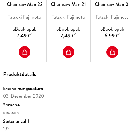
"Blutig, lustig und actiongeladen."
Chainsaw Man 22
Chainsaw Man 21
Chainsaw Man 01
Tatsuki Fujimoto
Tatsuki Fujimoto
Tatsuki Fujimoto
- Manga Passion.
eBook epub
eBook epub
eBook epub
7,49 €
7,49 €
6,99 €
*
*
*
--- Dieses spezielle E-Book-Format kann auf allen aktuelleren
Tablets und Geräten mit Zoomfunktion gelesen werden. Dein
Leseprogramm sollte die Darstellung von Fixed-Image-E-Books im
EPUB3- oder mobi/KF8-Format unterstützen. Weitere
Informationen findest du auf der Homepage von Egmont Manga.
Produktdetails
---
Erscheinungsdatum
03. Dezember 2020
Sprache
deutsch
Seitenanzahl
192