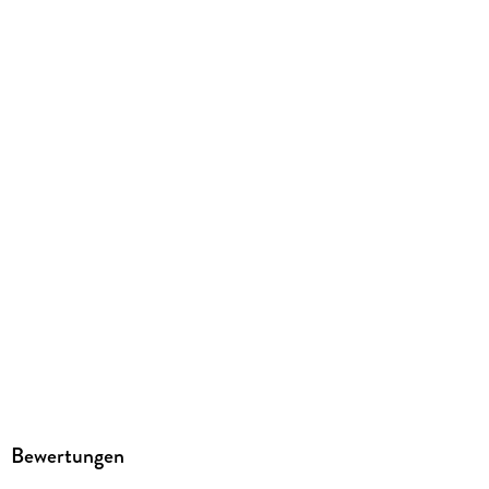
Kopierschutz
mit Adobe-DRM-Kopierschutz
Family Sharing
Ja
Produktart
EBOOK
Dateiformat
EPUB
ISBN
9783864585456
Bewertungen