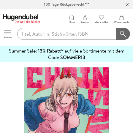
100 Tage Rückgaberecht***
Abholung in über 100 Filialen
Filiale
Konto
Merkzettel
Warenkorb
Hugendubel
Menu
Summer Sale:
13% Rabatt
auf viele Sortimente mit dem
12
mehr
Code
SOMMER13
erfahren