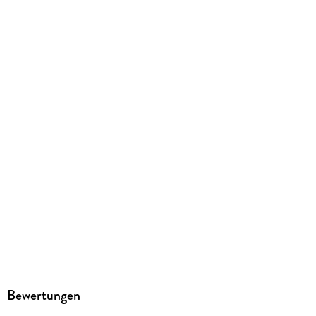
Family Sharing
Ja
Produktart
EBOOK
Dateiformat
EPUB
ISBN
9783864587733
Bewertungen