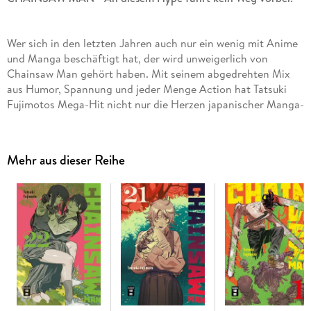
Wer sich in den letzten Jahren auch nur ein wenig mit Anime
und Manga beschäftigt hat, der wird unweigerlich von
Chainsaw Man gehört haben. Mit seinem abgedrehten Mix
aus Humor, Spannung und jeder Menge Action hat Tatsuki
Fujimotos Mega-Hit nicht nur die Herzen japanischer Manga-
Fans erobert - auch Deutschland ist im Chainsaw-Man-
Fieber!
Mehr aus dieser Reihe
Inhalt Band 11:
Denjis Herz ist wie zugeschnürt - alles, was ihm
lieb und teuer war, wurde ihm genommen. Unbarmherzig und
grausam treibt Makima ihn weiter in die Enge! Als eine
Stimme in seinen Ohren nach dem Chainsaw Man ruft, stellt
Denji sich Makima. Auf einem blutgetränkten Feld wird das
Ende ihrer vermeintlichen Freundschaft eingeleitet und es
kommt zu einem letzten, tödlichen Kampf!