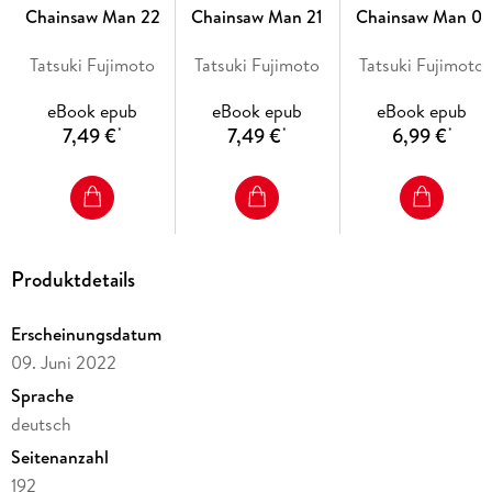
Chainsaw Man 22
Chainsaw Man 21
Chainsaw Man 01
"Blutig, lustig und actiongeladen."
Tatsuki Fujimoto
Tatsuki Fujimoto
Tatsuki Fujimoto
eBook epub
eBook epub
eBook epub
- Manga Passion.
7,49 €
7,49 €
6,99 €
*
*
*
--- Dieses spezielle E-Book-Format kann auf allen aktuelleren
Tablets und Geräten mit Zoomfunktion gelesen werden. Dein
Leseprogramm sollte die Darstellung von Fixed-Image-E-Books im
Produktdetails
EPUB3- oder mobi/KF8-Format unterstützen. Weitere
Informationen findest du auf der Homepage von Egmont Manga.
Erscheinungsdatum
---
09. Juni 2022
Sprache
deutsch
Seitenanzahl
192