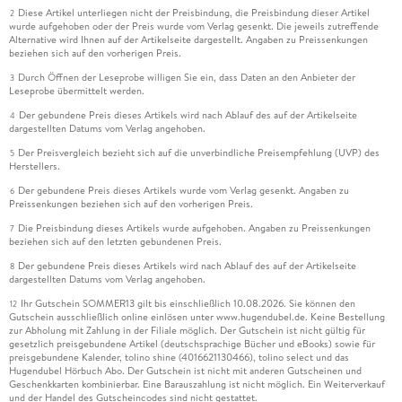
Diese Artikel unterliegen nicht der Preisbindung, die Preisbindung dieser Artikel
2
wurde aufgehoben oder der Preis wurde vom Verlag gesenkt. Die jeweils zutreffende
Alternative wird Ihnen auf der Artikelseite dargestellt. Angaben zu Preissenkungen
beziehen sich auf den vorherigen Preis.
Durch Öffnen der Leseprobe willigen Sie ein, dass Daten an den Anbieter der
3
Leseprobe übermittelt werden.
Der gebundene Preis dieses Artikels wird nach Ablauf des auf der Artikelseite
4
dargestellten Datums vom Verlag angehoben.
Der Preisvergleich bezieht sich auf die unverbindliche Preisempfehlung (UVP) des
5
Herstellers.
Der gebundene Preis dieses Artikels wurde vom Verlag gesenkt. Angaben zu
6
Preissenkungen beziehen sich auf den vorherigen Preis.
Die Preisbindung dieses Artikels wurde aufgehoben. Angaben zu Preissenkungen
7
beziehen sich auf den letzten gebundenen Preis.
Der gebundene Preis dieses Artikels wird nach Ablauf des auf der Artikelseite
8
dargestellten Datums vom Verlag angehoben.
Ihr Gutschein SOMMER13 gilt bis einschließlich 10.08.2026. Sie können den
12
Gutschein ausschließlich online einlösen unter www.hugendubel.de. Keine Bestellung
zur Abholung mit Zahlung in der Filiale möglich. Der Gutschein ist nicht gültig für
gesetzlich preisgebundene Artikel (deutschsprachige Bücher und eBooks) sowie für
preisgebundene Kalender, tolino shine (4016621130466), tolino select und das
Hugendubel Hörbuch Abo. Der Gutschein ist nicht mit anderen Gutscheinen und
Geschenkkarten kombinierbar. Eine Barauszahlung ist nicht möglich. Ein Weiterverkauf
und der Handel des Gutscheincodes sind nicht gestattet.