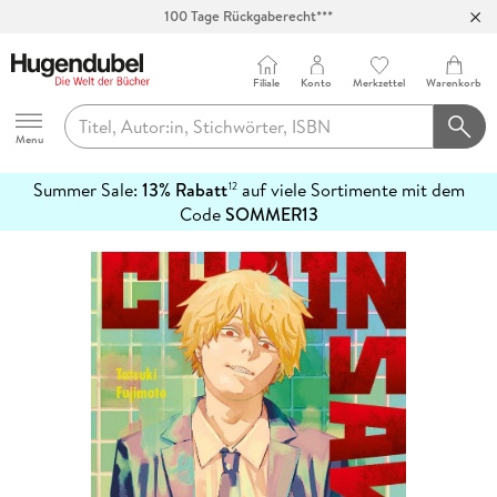
100 Tage Rückgaberecht***
Abholung in über 100 Filialen
Filiale
Konto
Merkzettel
Warenkorb
Hugendubel
Menu
Summer Sale:
13% Rabatt
auf viele Sortimente mit dem
12
mehr
Code
SOMMER13
erfahren