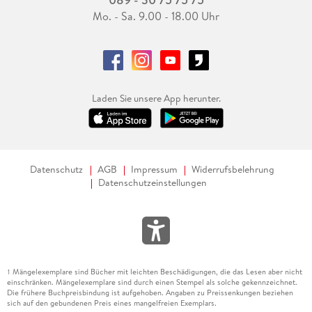
Mo. - Sa. 9.00 - 18.00 Uhr
Laden Sie unsere App herunter.
Datenschutz
AGB
Impressum
Widerrufsbelehrung
Datenschutzeinstellungen
Mängelexemplare sind Bücher mit leichten Beschädigungen, die das Lesen aber nicht
1
einschränken. Mängelexemplare sind durch einen Stempel als solche gekennzeichnet.
Die frühere Buchpreisbindung ist aufgehoben. Angaben zu Preissenkungen beziehen
sich auf den gebundenen Preis eines mangelfreien Exemplars.