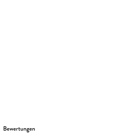
Kopierschutz
mit Adobe-DRM-Kopierschutz
Family Sharing
Ja
Produktart
EBOOK
Dateiformat
EPUB
ISBN
9783987882180
Bewertungen