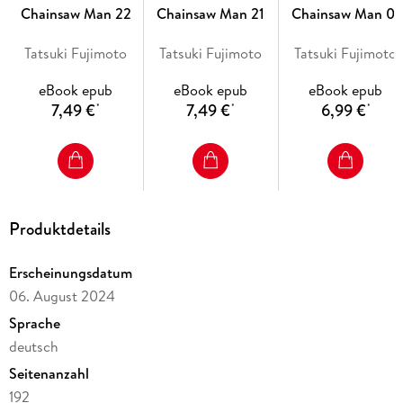
Chainsaw Man 22
Chainsaw Man 21
Chainsaw Man 01
"Blutig, lustig und actiongeladen."
Tatsuki Fujimoto
Tatsuki Fujimoto
Tatsuki Fujimoto
eBook epub
eBook epub
eBook epub
- Manga Passion.
7,49 €
7,49 €
6,99 €
*
*
*
--- Dieses spezielle E-Book-Format kann auf allen aktuelleren
Tablets und Geräten mit Zoomfunktion gelesen werden. Dein
Leseprogramm sollte die Darstellung von Fixed-Image-E-Books im
Produktdetails
EPUB3- oder mobi/KF8-Format unterstützen. Weitere
Informationen findest du auf der Homepage von Egmont Manga.
Erscheinungsdatum
---
06. August 2024
Sprache
deutsch
Seitenanzahl
192