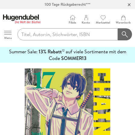
100 Tage Rückgaberecht***
Abholung in über 100 Filialen
Filiale
Konto
Merkzettel
Warenkorb
Hugendubel
Menu
Summer Sale:
13% Rabatt
auf viele Sortimente mit dem
12
mehr
Code
SOMMER13
erfahren