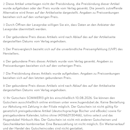
Diese Artikel unterliegen nicht der Preisbindung, die Preisbindung dieser Artikel
2
wurde aufgehoben oder der Preis wurde vom Verlag gesenkt. Die jeweils zutreffende
Alternative wird Ihnen auf der Artikelseite dargestellt. Angaben zu Preissenkungen
beziehen sich auf den vorherigen Preis.
Durch Öffnen der Leseprobe willigen Sie ein, dass Daten an den Anbieter der
3
Leseprobe übermittelt werden.
Der gebundene Preis dieses Artikels wird nach Ablauf des auf der Artikelseite
4
dargestellten Datums vom Verlag angehoben.
Der Preisvergleich bezieht sich auf die unverbindliche Preisempfehlung (UVP) des
5
Herstellers.
Der gebundene Preis dieses Artikels wurde vom Verlag gesenkt. Angaben zu
6
Preissenkungen beziehen sich auf den vorherigen Preis.
Die Preisbindung dieses Artikels wurde aufgehoben. Angaben zu Preissenkungen
7
beziehen sich auf den letzten gebundenen Preis.
Der gebundene Preis dieses Artikels wird nach Ablauf des auf der Artikelseite
8
dargestellten Datums vom Verlag angehoben.
Ihr Gutschein SOMMER13 gilt bis einschließlich 10.08.2026. Sie können den
12
Gutschein ausschließlich online einlösen unter www.hugendubel.de. Keine Bestellung
zur Abholung mit Zahlung in der Filiale möglich. Der Gutschein ist nicht gültig für
gesetzlich preisgebundene Artikel (deutschsprachige Bücher und eBooks) sowie für
preisgebundene Kalender, tolino shine (4016621130466), tolino select und das
Hugendubel Hörbuch Abo. Der Gutschein ist nicht mit anderen Gutscheinen und
Geschenkkarten kombinierbar. Eine Barauszahlung ist nicht möglich. Ein Weiterverkauf
und der Handel des Gutscheincodes sind nicht gestattet.