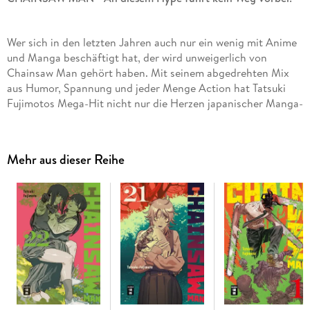
Wer sich in den letzten Jahren auch nur ein wenig mit Anime
und Manga beschäftigt hat, der wird unweigerlich von
Chainsaw Man gehört haben. Mit seinem abgedrehten Mix
aus Humor, Spannung und jeder Menge Action hat Tatsuki
Fujimotos Mega-Hit nicht nur die Herzen japanischer Manga-
Fans erobert - auch Deutschland ist im Chainsaw-Man-
Fieber!
Mehr aus dieser Reihe
Inhalt Band 17:
Die Chainsaw-Man-Kirche ist ins Fadenkreuz
der Behörde für Öffentliche Sicherheit geraten und wird von
deren Agenten gnadenlos auseinandergenommen. Auch Asa,
die seit kurzem Aushängeschild der Kirche ist, steht auf der
Abschussliste. Während es ihr nur dank Yorus Hilfe gelingt,
der Behörde zu entkommen, verwandelt sich die gesamte
Stadt in ein grausames Schlachtfeld. . .