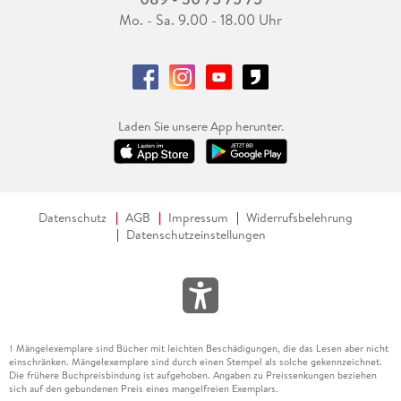
Mo. - Sa. 9.00 - 18.00 Uhr
Laden Sie unsere App herunter.
Datenschutz
AGB
Impressum
Widerrufsbelehrung
Datenschutzeinstellungen
Mängelexemplare sind Bücher mit leichten Beschädigungen, die das Lesen aber nicht
1
einschränken. Mängelexemplare sind durch einen Stempel als solche gekennzeichnet.
Die frühere Buchpreisbindung ist aufgehoben. Angaben zu Preissenkungen beziehen
sich auf den gebundenen Preis eines mangelfreien Exemplars.