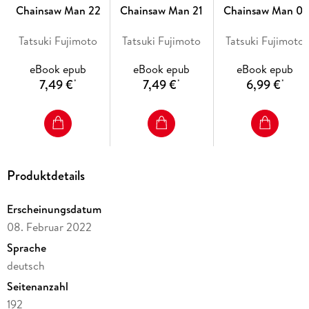
Chainsaw Man 22
Chainsaw Man 21
Chainsaw Man 01
"Blutig, lustig und actiongeladen."
Tatsuki Fujimoto
Tatsuki Fujimoto
Tatsuki Fujimoto
- Manga Passion.
eBook epub
eBook epub
eBook epub
7,49 €
7,49 €
6,99 €
*
*
*
--- Dieses spezielle E-Book-Format kann auf allen aktuelleren
Tablets und Geräten mit Zoomfunktion gelesen werden. Dein
Leseprogramm sollte die Darstellung von Fixed-Image-E-Books im
EPUB3- oder mobi/KF8-Format unterstützen. Weitere
Produktdetails
Informationen findest du auf der Homepage von Egmont Manga.
---
Erscheinungsdatum
08. Februar 2022
Sprache
deutsch
Seitenanzahl
192