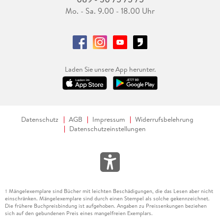
Mo. - Sa. 9.00 - 18.00 Uhr
Laden Sie unsere App herunter.
Datenschutz
AGB
Impressum
Widerrufsbelehrung
Datenschutzeinstellungen
Mängelexemplare sind Bücher mit leichten Beschädigungen, die das Lesen aber nicht
1
einschränken. Mängelexemplare sind durch einen Stempel als solche gekennzeichnet.
Die frühere Buchpreisbindung ist aufgehoben. Angaben zu Preissenkungen beziehen
sich auf den gebundenen Preis eines mangelfreien Exemplars.