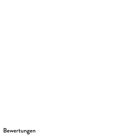
Family Sharing
Ja
Produktart
EBOOK
Dateiformat
EPUB
ISBN
9783864586866
Bewertungen