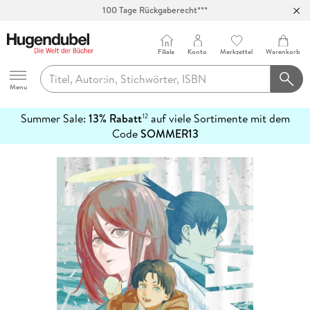
100 Tage Rückgaberecht***
Abholung in über 100 Filialen
Filiale
Konto
Merkzettel
Warenkorb
Hugendubel
Menu
Summer Sale:
13% Rabatt
auf viele Sortimente mit dem
12
mehr
Code
SOMMER13
erfahren