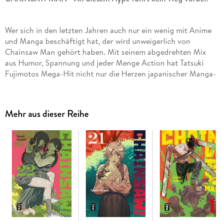
Wer sich in den letzten Jahren auch nur ein wenig mit Anime
und Manga beschäftigt hat, der wird unweigerlich von
Chainsaw Man gehört haben. Mit seinem abgedrehten Mix
aus Humor, Spannung und jeder Menge Action hat Tatsuki
Fujimotos Mega-Hit nicht nur die Herzen japanischer Manga-
Fans erobert - auch Deutschland ist im Chainsaw-Man-
Fieber!
Mehr aus dieser Reihe
Inhalt Band 9
: Den Sieg über Santa Claus und die restlichen
Killer haben die Sondereinheiten mit etlichen Leben - und
Körperteilen - bezahlen müssen. Doch es bleibt kaum Zeit für
eine Verschnaufpause: Von Makima erfahren Denji und seine
Freunde die schockierende Wahrheit über den Pistolenteufel.
. .