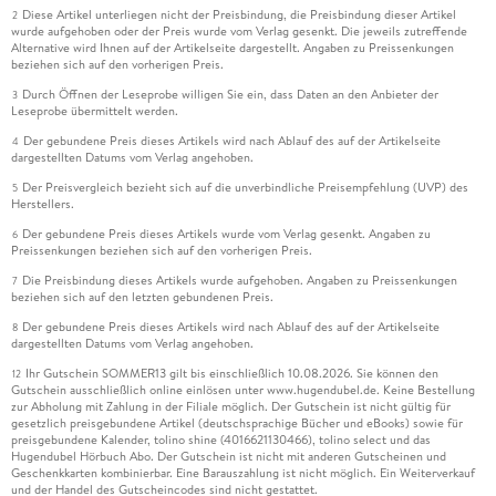
Diese Artikel unterliegen nicht der Preisbindung, die Preisbindung dieser Artikel
2
wurde aufgehoben oder der Preis wurde vom Verlag gesenkt. Die jeweils zutreffende
Alternative wird Ihnen auf der Artikelseite dargestellt. Angaben zu Preissenkungen
beziehen sich auf den vorherigen Preis.
Durch Öffnen der Leseprobe willigen Sie ein, dass Daten an den Anbieter der
3
Leseprobe übermittelt werden.
Der gebundene Preis dieses Artikels wird nach Ablauf des auf der Artikelseite
4
dargestellten Datums vom Verlag angehoben.
Der Preisvergleich bezieht sich auf die unverbindliche Preisempfehlung (UVP) des
5
Herstellers.
Der gebundene Preis dieses Artikels wurde vom Verlag gesenkt. Angaben zu
6
Preissenkungen beziehen sich auf den vorherigen Preis.
Die Preisbindung dieses Artikels wurde aufgehoben. Angaben zu Preissenkungen
7
beziehen sich auf den letzten gebundenen Preis.
Der gebundene Preis dieses Artikels wird nach Ablauf des auf der Artikelseite
8
dargestellten Datums vom Verlag angehoben.
Ihr Gutschein SOMMER13 gilt bis einschließlich 10.08.2026. Sie können den
12
Gutschein ausschließlich online einlösen unter www.hugendubel.de. Keine Bestellung
zur Abholung mit Zahlung in der Filiale möglich. Der Gutschein ist nicht gültig für
gesetzlich preisgebundene Artikel (deutschsprachige Bücher und eBooks) sowie für
preisgebundene Kalender, tolino shine (4016621130466), tolino select und das
Hugendubel Hörbuch Abo. Der Gutschein ist nicht mit anderen Gutscheinen und
Geschenkkarten kombinierbar. Eine Barauszahlung ist nicht möglich. Ein Weiterverkauf
und der Handel des Gutscheincodes sind nicht gestattet.