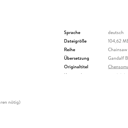
Sprache
deutsch
Dateigröße
104,62 M
Reihe
Chainsaw
Übersetzung
Gandalf 
Originaltitel
Chensom
Kopierschutz
mit Adob
Produktart
EBOOK
ISBN
9783864
ren nötig)