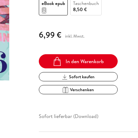
Fremdsprachige Bücher
eBook epub
Taschenbuch
n Lernhilfen
 Jugendbücher
eiber
Hörbuch Downloads im Bundle
cher
 Vergleich
 Puzzlezubehör
Lernen
New Adult
STABILO
8,50 €
Taschenbücher
hilfen
hriller
 Backen
er
lender
Ratgeber
op
hriller
Romance
6,99 €
inkl. Mwst.
Sachbücher
precher:innen
Science Fiction
Fremdsprachige Bücher
In den Warenkorb
Sofort kaufen
Verschenken
Sofort lieferbar (Download)