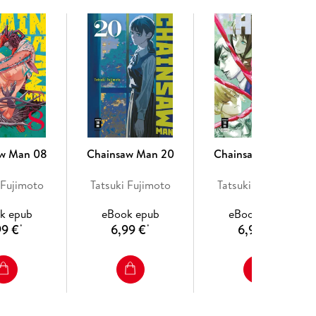
n aktuelleren Tablets und Geräten mit Zoomfunktion
arstellung von Fixed-Image-E-Books im EPUB3- oder
aw Man 08
Chainsaw Man 20
Chainsaw Man 07
tionen findest du auf der Homepage von Egmont
 Fujimoto
Tatsuki Fujimoto
Tatsuki Fujimoto
k epub
eBook epub
eBook epub
99 €
6,99 €
6,99 €
*
*
*