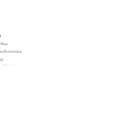
B
 Man
Bartholomäus
an
e-DRM-Kopierschutz
585685