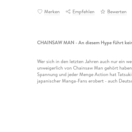
Merken
Empfehlen
Bewerten
CHAINSAW MAN - An diesem Hype führt kein
Wer sich in den letzten Jahren auch nur ein w
unweigerlich von Chainsaw Man gehört haben
Spannung und jeder Menge Action hat Tatsuki
japanischer Manga-Fans erobert - auch Deuts
Inhalt Band 6:
Noch bevor der von Rezes roman
einen klaren Gedanken fassen kann, endet die
Feuersturm. Mit diesem Gegner hat Denji nicht