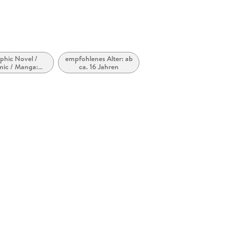
phic Novel /
empfohlenes Alter: ab
ic / Manga:
ca. 16 Jahren
Horror,
rnatürliches