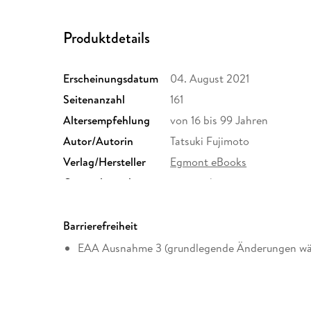
Produktdetails
Erscheinungsdatum
04. August 2021
Seitenanzahl
161
Altersempfehlung
von 16 bis 99 Jahren
Autor/Autorin
Tatsuki Fujimoto
Verlag/Hersteller
Egmont eBooks
Originalsprache
japanisch
Family Sharing
Ja
Dateiformat
EPUB
Barrierefreiheit
EAA Ausnahme 3 (grundlegende Änderungen wä