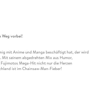
 Weg vorbei!
enig mit Anime und Manga beschäftigt hat, der wird
. Mit seinem abgedrehten Mix aus Humor,
 Fujimotos Mega-Hit nicht nur die Herzen
chland ist im Chainsaw-Man-Fieber!
tischem Vorschlag überrumpelte Denji überhaupt
 unbeschwerte Zeit der beiden in einem wahren
 gerechnet. . .