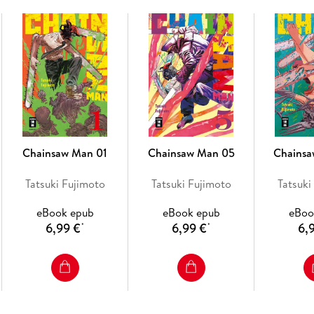
"Blutig, lustig und actiongeladen."
- Manga Passion.
--- Dieses spezielle E-Book-Format kann auf alle
gelesen werden. Dein Leseprogramm sollte die D
Chainsaw Man 01
Chainsaw Man 05
Chains
mobi/KF8-Format unterstützen. Weitere Informa
Manga. ---
Tatsuki Fujimoto
Tatsuki Fujimoto
Tatsuki
eBook epub
eBook epub
eBoo
6,99 €
6,99 €
6,
*
*