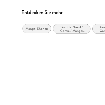
Entdecken Sie mehr
Graphic Novel /
Gra
Manga: Shonen
Comic / Manga:
Com
Action und Abenteuer
Übe