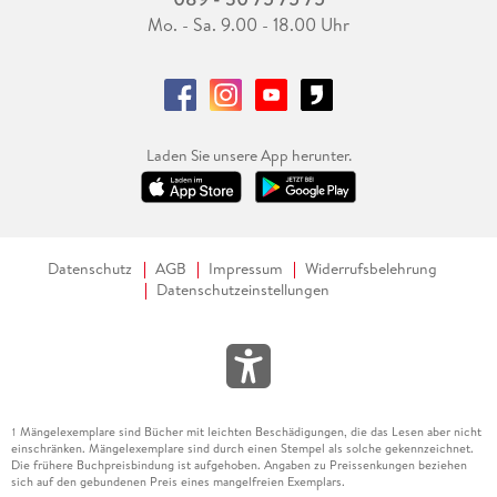
Mo. - Sa. 9.00 - 18.00 Uhr
Laden Sie unsere App herunter.
Datenschutz
AGB
Impressum
Widerrufsbelehrung
Datenschutzeinstellungen
Mängelexemplare sind Bücher mit leichten Beschädigungen, die das Lesen aber nicht
1
einschränken. Mängelexemplare sind durch einen Stempel als solche gekennzeichnet.
Die frühere Buchpreisbindung ist aufgehoben. Angaben zu Preissenkungen beziehen
sich auf den gebundenen Preis eines mangelfreien Exemplars.