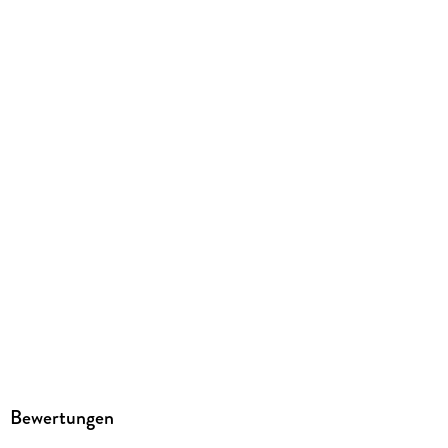
Kopierschutz
mit Adobe-DRM-Kopierschutz
Family Sharing
Ja
Produktart
EBOOK
Dateiformat
EPUB
ISBN
9783987880797
Bewertungen