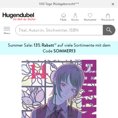
100 Tage Rückgaberecht***
Abholung in über 100 Filialen
Filiale
Konto
Merkzettel
Warenkorb
Hugendubel
Menu
Summer Sale:
13% Rabatt
auf viele Sortimente mit dem
12
mehr
Code
SOMMER13
erfahren