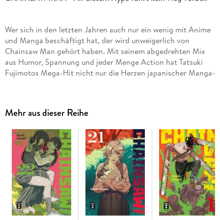
Wer sich in den letzten Jahren auch nur ein wenig mit Anime
und Manga beschäftigt hat, der wird unweigerlich von
Chainsaw Man gehört haben. Mit seinem abgedrehten Mix
aus Humor, Spannung und jeder Menge Action hat Tatsuki
Fujimotos Mega-Hit nicht nur die Herzen japanischer Manga-
Fans erobert - auch Deutschland ist im Chainsaw-Man-
Fieber!
Mehr aus dieser Reihe
Inhalt Band 14:
Denji kann sein Glück kaum fassen. Asa hat
ihn tatsächlich auf ein Date eingeladen - auch wenn es ihr
nur darum geht, ihre Begleitung in eine Waffe zu verwandeln.
Der gemeinsame Besuch des Aquariums wird jedoch zu einem
altbekannten Albtraum, als ein Teufel die beiden zwischen
Fischen und Seesternen gefangen nimmt. . .