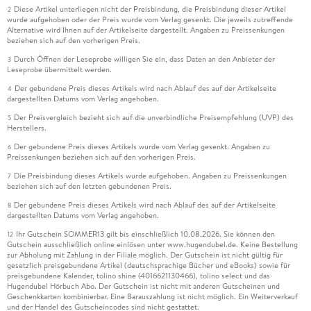
Diese Artikel unterliegen nicht der Preisbindung, die Preisbindung dieser Artikel
2
wurde aufgehoben oder der Preis wurde vom Verlag gesenkt. Die jeweils zutreffende
Alternative wird Ihnen auf der Artikelseite dargestellt. Angaben zu Preissenkungen
beziehen sich auf den vorherigen Preis.
Durch Öffnen der Leseprobe willigen Sie ein, dass Daten an den Anbieter der
3
Leseprobe übermittelt werden.
Der gebundene Preis dieses Artikels wird nach Ablauf des auf der Artikelseite
4
dargestellten Datums vom Verlag angehoben.
Der Preisvergleich bezieht sich auf die unverbindliche Preisempfehlung (UVP) des
5
Herstellers.
Der gebundene Preis dieses Artikels wurde vom Verlag gesenkt. Angaben zu
6
Preissenkungen beziehen sich auf den vorherigen Preis.
Die Preisbindung dieses Artikels wurde aufgehoben. Angaben zu Preissenkungen
7
beziehen sich auf den letzten gebundenen Preis.
Der gebundene Preis dieses Artikels wird nach Ablauf des auf der Artikelseite
8
dargestellten Datums vom Verlag angehoben.
Ihr Gutschein SOMMER13 gilt bis einschließlich 10.08.2026. Sie können den
12
Gutschein ausschließlich online einlösen unter www.hugendubel.de. Keine Bestellung
zur Abholung mit Zahlung in der Filiale möglich. Der Gutschein ist nicht gültig für
gesetzlich preisgebundene Artikel (deutschsprachige Bücher und eBooks) sowie für
preisgebundene Kalender, tolino shine (4016621130466), tolino select und das
Hugendubel Hörbuch Abo. Der Gutschein ist nicht mit anderen Gutscheinen und
Geschenkkarten kombinierbar. Eine Barauszahlung ist nicht möglich. Ein Weiterverkauf
und der Handel des Gutscheincodes sind nicht gestattet.