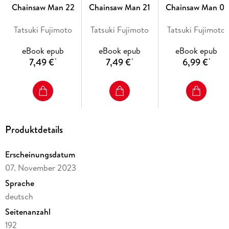
Chainsaw Man 22
Chainsaw Man 21
Chainsaw Man 01
"Blutig, lustig und actiongeladen."
Tatsuki Fujimoto
Tatsuki Fujimoto
Tatsuki Fujimoto
- Manga Passion.
eBook epub
eBook epub
eBook epub
7,49 €
7,49 €
6,99 €
*
*
*
--- Dieses spezielle E-Book-Format kann auf allen aktuelleren
Tablets und Geräten mit Zoomfunktion gelesen werden. Dein
Leseprogramm sollte die Darstellung von Fixed-Image-E-Books im
EPUB3- oder mobi/KF8-Format unterstützen. Weitere
Produktdetails
Informationen findest du auf der Homepage von Egmont Manga.
---
Erscheinungsdatum
07. November 2023
Sprache
deutsch
Seitenanzahl
192