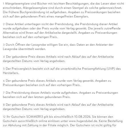
Mängelexemplare sind Bücher mit leichten Beschädigungen, die das Lesen aber nicht
1
einschränken. Mängelexemplare sind durch einen Stempel als solche gekennzeichnet.
Die frühere Buchpreisbindung ist aufgehoben. Angaben zu Preissenkungen beziehen
sich auf den gebundenen Preis eines mangelfreien Exemplars.
Diese Artikel unterliegen nicht der Preisbindung, die Preisbindung dieser Artikel
2
wurde aufgehoben oder der Preis wurde vom Verlag gesenkt. Die jeweils zutreffende
Alternative wird Ihnen auf der Artikelseite dargestellt. Angaben zu Preissenkungen
beziehen sich auf den vorherigen Preis.
Durch Öffnen der Leseprobe willigen Sie ein, dass Daten an den Anbieter der
3
Leseprobe übermittelt werden.
Der gebundene Preis dieses Artikels wird nach Ablauf des auf der Artikelseite
4
dargestellten Datums vom Verlag angehoben.
Der Preisvergleich bezieht sich auf die unverbindliche Preisempfehlung (UVP) des
5
Herstellers.
Der gebundene Preis dieses Artikels wurde vom Verlag gesenkt. Angaben zu
6
Preissenkungen beziehen sich auf den vorherigen Preis.
Die Preisbindung dieses Artikels wurde aufgehoben. Angaben zu Preissenkungen
7
beziehen sich auf den letzten gebundenen Preis.
Der gebundene Preis dieses Artikels wird nach Ablauf des auf der Artikelseite
8
dargestellten Datums vom Verlag angehoben.
Ihr Gutschein SOMMER13 gilt bis einschließlich 10.08.2026. Sie können den
12
Gutschein ausschließlich online einlösen unter www.hugendubel.de. Keine Bestellung
zur Abholung mit Zahlung in der Filiale möglich. Der Gutschein ist nicht gültig für