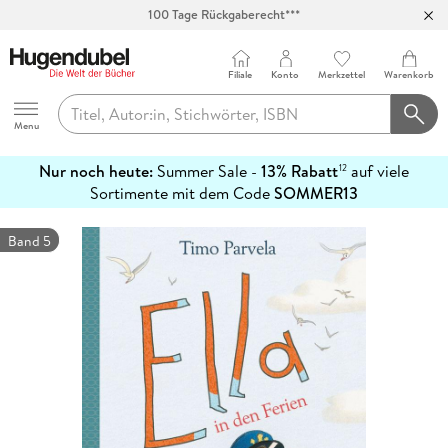
100 Tage Rückgaberecht***
Abholung in über 100 Filialen
Filiale
Konto
Merkzettel
Warenkorb
Hugendubel
Menu
Nur noch heute:
Summer Sale -
13% Rabatt
auf viele
12
mehr
Sortimente mit dem Code
SOMMER13
erfahren
Band 5