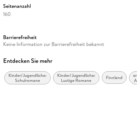
Seitenanzahl
160
Dateigröße
2,65 MB
Barrierefreiheit
Altersempfehlung
Keine Information zur Barrierefreiheit bekannt
ab 8 Jahre
Reihe
Entdecken Sie mehr
Ella, 5
Kinder/Jugendliche:
Kinder/Jugendliche:
emp
Autor/Autorin
Finnland
Schulromane
Lustige Romane
Alt
Timo Parvela
Übersetzung
Nina Stohner, Anu Stohner
Illustrationen
Sabine Wilharm
Verlag/Hersteller
Carl Hanser Verlag GmbH & Co. KG