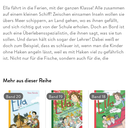
Ella fährt in die Ferien, mit der ganzen Klasse! Alle zusammen
auf einem kleinen Schiff! Zwischen einsamen Inseln wollen sie
übers Meer schippern, an Land gehen, wo es ihnen gefällt,
und sich richtig gut von der Schule erholen. Doch an Bord ist
auch eine Überlebensspezialistin, die ihnen sagt, was sie tun
sollen. Und daran hält sich sogar der Lehrer! Dabei weiß er
doch zum Beispiel, dass es schlauer ist, wenn man die Kinder
ohne Haken angeln lässt, weil es mit Haken viel zu gefährlich
ist. Nicht nur für die Fische, sondern auch für die, die
daneben oder dahinter stehen. Für den Lehrer zum Beispiel.
Ein Kinderbuch über Freundschaft und Zusammenhalt - für
alle, die beim Lesen gern Tränen lachen.
Mehr aus dieser Reihe
Band 20
Band 19
Band 18