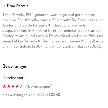
Timo Parvela
Timo Parvela, 1964 geboren, war lange und gern Lehrer,
bevor er Schriftsteller wurde. Er schreibt für Erwachsene und
Kinder und wurde für seine Kinderbücher vielfach
ausgezeichnet. In Finnland ist er der unbestrittene Star der
Kinderliteratur, und auch in Deutschland sind seine Ella- und
seine Pekka-Reihe Kult. Bei Hanser erschienen 19 Ella-Bände:
Ella in der Schule (2007), Ella in der zweiten Klasse (2008),
Ella auf Klassenfahrt (2009), Ella und der Superstar (2010),
Ella in den Ferien (2011), Ella und die falschen Pusteln (2012),
Ella und der Neue in der Klasse (2013), Ella und das große
Bewertungen
Rennen (2013), Ella und der Millionendieb (2014), Ella und
ihre Freunde außer Rand und Band (2014), Ella und die Ritter
Durchschnitt
der Nacht (2015), Ella und die 12 Heldentaten (2016), Ella und
das Festkonzert (2016), Ella und das Abenteuer im Wald
15
7 Bewertungen
(2017), Ella und der falsche Zauberer (2018), Ella und ihre
Freunde als Babysitter (2020), Ellas Klasse und der
7 Bewertungen
von
LovelyBooks
Wundersmoothie (2021), Ella und ihre Freunde retten die
Schule (2021) sowie Ellas Klasse und die gigantische