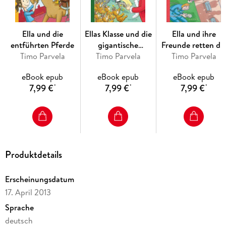
Ella und die
Ellas Klasse und die
Ella und ihre
entführten Pferde
gigantische
Freunde retten di
Timo Parvela
Weihnachtsfeier
Timo Parvela
Timo Parvela
Schule
eBook epub
eBook epub
eBook epub
7,99 €
7,99 €
7,99 €
*
*
*
Produktdetails
Erscheinungsdatum
17. April 2013
Sprache
deutsch