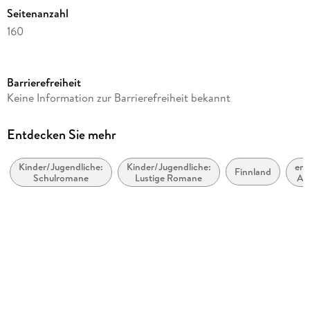
Seitenanzahl
160
Dateigröße
4,27 MB
Barrierefreiheit
Altersempfehlung
Keine Information zur Barrierefreiheit bekannt
ab 8 Jahre
Reihe
Entdecken Sie mehr
Ella, 3
Kinder/Jugendliche:
Kinder/Jugendliche:
emp
Autor/Autorin
Finnland
Schulromane
Lustige Romane
Alt
Timo Parvela
Übersetzung
Nina Stohner, Anu Stohner
Illustrationen
Sabine Wilharm
Verlag/Hersteller
Carl Hanser Verlag GmbH & Co. KG