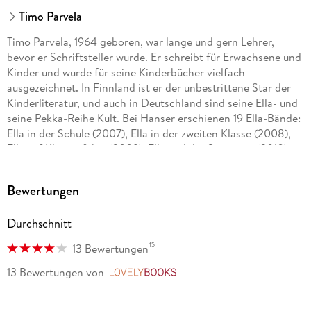
Timo Parvela
Timo Parvela, 1964 geboren, war lange und gern Lehrer,
bevor er Schriftsteller wurde. Er schreibt für Erwachsene und
Kinder und wurde für seine Kinderbücher vielfach
ausgezeichnet. In Finnland ist er der unbestrittene Star der
Kinderliteratur, und auch in Deutschland sind seine Ella- und
seine Pekka-Reihe Kult. Bei Hanser erschienen 19 Ella-Bände:
Ella in der Schule (2007), Ella in der zweiten Klasse (2008),
Ella auf Klassenfahrt (2009), Ella und der Superstar (2010),
Ella in den Ferien (2011), Ella und die falschen Pusteln (2012),
Ella und der Neue in der Klasse (2013), Ella und das große
Bewertungen
Rennen (2013), Ella und der Millionendieb (2014), Ella und
ihre Freunde außer Rand und Band (2014), Ella und die Ritter
Durchschnitt
der Nacht (2015), Ella und die 12 Heldentaten (2016), Ella und
das Festkonzert (2016), Ella und das Abenteuer im Wald
15
13 Bewertungen
(2017), Ella und der falsche Zauberer (2018), Ella und ihre
Freunde als Babysitter (2020), Ellas Klasse und der
13 Bewertungen
von
LovelyBooks
Wundersmoothie (2021), Ella und ihre Freunde retten die
Schule (2021) sowie Ellas Klasse und die gigantische