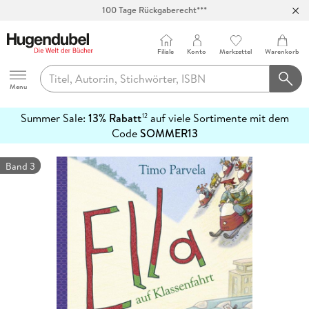
100 Tage Rückgaberecht***
Abholung in über 100 Filialen
Filiale
Konto
Merkzettel
Warenkorb
Hugendubel
Menu
Summer Sale:
13% Rabatt
auf viele Sortimente mit dem
12
mehr
Code
SOMMER13
erfahren
Band 3