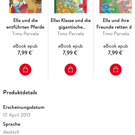
Ella und die
Ellas Klasse und die
Ella und ihre
entführten Pferde
gigantische
Freunde retten di
Timo Parvela
Weihnachtsfeier
Timo Parvela
Timo Parvela
Schule
eBook epub
eBook epub
eBook epub
7,99 €
7,99 €
7,99 €
*
*
*
Produktdetails
Erscheinungsdatum
17. April 2013
Sprache
deutsch