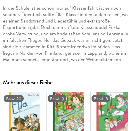
In der Schule ist es schön, nur auf Klassenfahrt ist es noch
schöner. Eigentlich sollte Ellas Klasse in den Süden reisen, wo
es einen Sandstrand und Liegestühle und extragroße
Eisportionen gibt. Doch dann stiftete Klassendödel Pekka
große Verwirrung, und am Ende saßen Schüler und Lehrer alle
im falschen Flieger. Nur das Gepäck war im richtigen. Jetzt
sind sie zusammen in Kittilä statt irgendwo im Süden. Das
liegt im Norden von Finnland, genauer in Lappland, wo es im
Mai noch schneit, ungefähr dort, wo der Weihnachtsmann
wohnen soll. Was Ella und ihre Freunde dort erleben und wie
sie wieder nach Hause kommen, davon erzählt das dritte
Abenteuer mit Ella.
Mehr aus dieser Reihe
Band 20
Band 19
Band 18