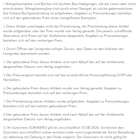
Mängelexemplare sind Bücher mit leichten Beschädigungen, die das Lesen aber nicht
1
einschränken. Mängelexemplare sind durch einen Stempel als solche gekennzeichnet.
Die frühere Buchpreisbindung ist aufgehoben. Angaben zu Preissenkungen beziehen
sich auf den gebundenen Preis eines mangelfreien Exemplars.
Diese Artikel unterliegen nicht der Preisbindung, die Preisbindung dieser Artikel
2
wurde aufgehoben oder der Preis wurde vom Verlag gesenkt. Die jeweils zutreffende
Alternative wird Ihnen auf der Artikelseite dargestellt. Angaben zu Preissenkungen
beziehen sich auf den vorherigen Preis.
Durch Öffnen der Leseprobe willigen Sie ein, dass Daten an den Anbieter der
3
Leseprobe übermittelt werden.
Der gebundene Preis dieses Artikels wird nach Ablauf des auf der Artikelseite
4
dargestellten Datums vom Verlag angehoben.
Der Preisvergleich bezieht sich auf die unverbindliche Preisempfehlung (UVP) des
5
Herstellers.
Der gebundene Preis dieses Artikels wurde vom Verlag gesenkt. Angaben zu
6
Preissenkungen beziehen sich auf den vorherigen Preis.
Die Preisbindung dieses Artikels wurde aufgehoben. Angaben zu Preissenkungen
7
beziehen sich auf den letzten gebundenen Preis.
Der gebundene Preis dieses Artikels wird nach Ablauf des auf der Artikelseite
8
dargestellten Datums vom Verlag angehoben.
Ihr Gutschein SOMMER13 gilt bis einschließlich 10.08.2026. Sie können den
12
Gutschein ausschließlich online einlösen unter www.hugendubel.de. Keine Bestellung
zur Abholung mit Zahlung in der Filiale möglich. Der Gutschein ist nicht gültig für