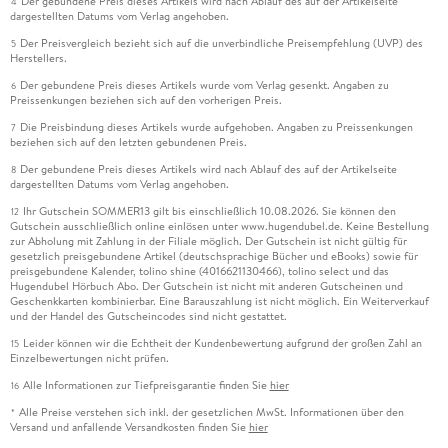
Der gebundene Preis dieses Artikels wird nach Ablauf des auf der Artikelseite
4
dargestellten Datums vom Verlag angehoben.
Der Preisvergleich bezieht sich auf die unverbindliche Preisempfehlung (UVP) des
5
Herstellers.
Der gebundene Preis dieses Artikels wurde vom Verlag gesenkt. Angaben zu
6
Preissenkungen beziehen sich auf den vorherigen Preis.
Die Preisbindung dieses Artikels wurde aufgehoben. Angaben zu Preissenkungen
7
beziehen sich auf den letzten gebundenen Preis.
Der gebundene Preis dieses Artikels wird nach Ablauf des auf der Artikelseite
8
dargestellten Datums vom Verlag angehoben.
Ihr Gutschein SOMMER13 gilt bis einschließlich 10.08.2026. Sie können den
12
Gutschein ausschließlich online einlösen unter www.hugendubel.de. Keine Bestellung
zur Abholung mit Zahlung in der Filiale möglich. Der Gutschein ist nicht gültig für
gesetzlich preisgebundene Artikel (deutschsprachige Bücher und eBooks) sowie für
preisgebundene Kalender, tolino shine (4016621130466), tolino select und das
Hugendubel Hörbuch Abo. Der Gutschein ist nicht mit anderen Gutscheinen und
Geschenkkarten kombinierbar. Eine Barauszahlung ist nicht möglich. Ein Weiterverkauf
und der Handel des Gutscheincodes sind nicht gestattet.
Leider können wir die Echtheit der Kundenbewertung aufgrund der großen Zahl an
15
Einzelbewertungen nicht prüfen.
Alle Informationen zur Tiefpreisgarantie finden Sie
hier
16
Alle Preise verstehen sich inkl. der gesetzlichen MwSt. Informationen über den
*
Versand und anfallende Versandkosten finden Sie
hier