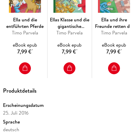
Ella und die
Ellas Klasse und die
Ella und ihre
entführten Pferde
gigantische
Freunde retten di
Timo Parvela
Weihnachtsfeier
Timo Parvela
Timo Parvela
Schule
eBook epub
eBook epub
eBook epub
7,99 €
7,99 €
7,99 €
*
*
*
Produktdetails
Erscheinungsdatum
25. Juli 2016
Sprache
deutsch