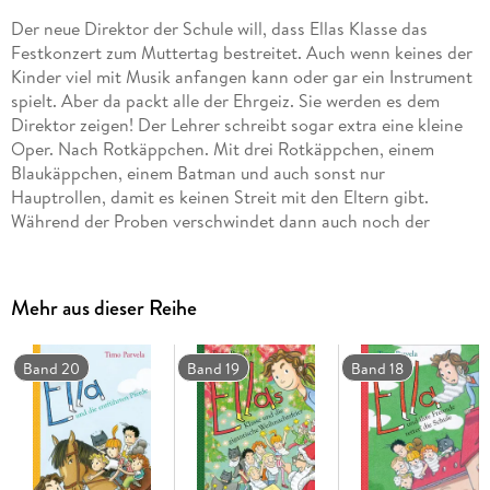
Der neue Direktor der Schule will, dass Ellas Klasse das
Festkonzert zum Muttertag bestreitet. Auch wenn keines der
Kinder viel mit Musik anfangen kann oder gar ein Instrument
spielt. Aber da packt alle der Ehrgeiz. Sie werden es dem
Direktor zeigen! Der Lehrer schreibt sogar extra eine kleine
Oper. Nach Rotkäppchen. Mit drei Rotkäppchen, einem
Blaukäppchen, einem Batman und auch sonst nur
Hauptrollen, damit es keinen Streit mit den Eltern gibt.
Während der Proben verschwindet dann auch noch der
Taktstock des Lehrers, und die vielleicht liebenswerteste
Schulklasse der Welt stürzt sich in das nächste Abenteuer.
Das neue Ella-Buch - rasant, spannend und voll skurrilem
Mehr aus dieser Reihe
Humor.
Band 20
Band 19
Band 18