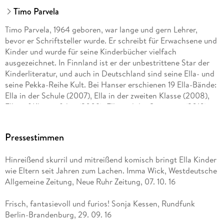
Timo Parvela
Timo Parvela, 1964 geboren, war lange und gern Lehrer,
bevor er Schriftsteller wurde. Er schreibt für Erwachsene und
Kinder und wurde für seine Kinderbücher vielfach
ausgezeichnet. In Finnland ist er der unbestrittene Star der
Kinderliteratur, und auch in Deutschland sind seine Ella- und
seine Pekka-Reihe Kult. Bei Hanser erschienen 19 Ella-Bände:
Ella in der Schule (2007), Ella in der zweiten Klasse (2008),
Ella auf Klassenfahrt (2009), Ella und der Superstar (2010),
Ella in den Ferien (2011), Ella und die falschen Pusteln (2012),
Ella und der Neue in der Klasse (2013), Ella und das große
Pressestimmen
Rennen (2013), Ella und der Millionendieb (2014), Ella und
ihre Freunde außer Rand und Band (2014), Ella und die Ritter
Hinreißend skurril und mitreißend komisch bringt Ella Kinder
der Nacht (2015), Ella und die 12 Heldentaten (2016), Ella und
wie Eltern seit Jahren zum Lachen. Imma Wick, Westdeutsche
das Festkonzert (2016), Ella und das Abenteuer im Wald
Allgemeine Zeitung, Neue Ruhr Zeitung, 07. 10. 16
(2017), Ella und der falsche Zauberer (2018), Ella und ihre
Freunde als Babysitter (2020), Ellas Klasse und der
Frisch, fantasievoll und furios! Sonja Kessen, Rundfunk
Wundersmoothie (2021), Ella und ihre Freunde retten die
Berlin-Brandenburg, 29. 09. 16
Schule (2021) sowie Ellas Klasse und die gigantische