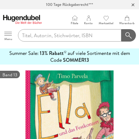
100 Tage Rückgaberecht***
Abholung in über 100 Filialen
Filiale
Konto
Merkzettel
Warenkorb
Hugendubel
Menu
Summer Sale:
13% Rabatt
auf viele Sortimente mit dem
12
mehr
Code
SOMMER13
erfahren
Band 13