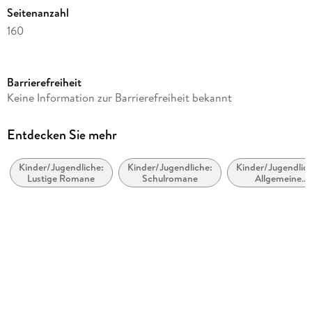
Seitenanzahl
160
Dateigröße
6,55 MB
Barrierefreiheit
Altersempfehlung
Keine Information zur Barrierefreiheit bekannt
ab 8 Jahre
Reihe
Entdecken Sie mehr
Ella, 13
Kinder/Jugendliche:
Kinder/Jugendliche:
Kinder/Jugendlich
Autor/Autorin
Lustige Romane
Schulromane
Allgemeine
Timo Parvela
Interessen: Musi
und Musiker
Übersetzung
Nina Stohner, Anu Stohner
Illustrationen
Sabine Wilharm
Verlag/Hersteller
Carl Hanser Verlag GmbH & Co. KG