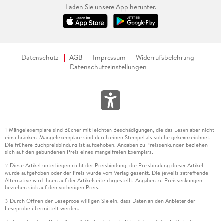
Laden Sie unsere App herunter.
Datenschutz
AGB
Impressum
Widerrufsbelehrung
Datenschutzeinstellungen
Mängelexemplare sind Bücher mit leichten Beschädigungen, die das Lesen aber nicht
1
einschränken. Mängelexemplare sind durch einen Stempel als solche gekennzeichnet.
Die frühere Buchpreisbindung ist aufgehoben. Angaben zu Preissenkungen beziehen
sich auf den gebundenen Preis eines mangelfreien Exemplars.
Diese Artikel unterliegen nicht der Preisbindung, die Preisbindung dieser Artikel
2
wurde aufgehoben oder der Preis wurde vom Verlag gesenkt. Die jeweils zutreffende
Alternative wird Ihnen auf der Artikelseite dargestellt. Angaben zu Preissenkungen
beziehen sich auf den vorherigen Preis.
Durch Öffnen der Leseprobe willigen Sie ein, dass Daten an den Anbieter der
3
Leseprobe übermittelt werden.