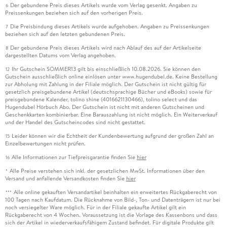
Der gebundene Preis dieses Artikels wurde vom Verlag gesenkt. Angaben zu
6
Preissenkungen beziehen sich auf den vorherigen Preis.
Die Preisbindung dieses Artikels wurde aufgehoben. Angaben zu Preissenkungen
7
beziehen sich auf den letzten gebundenen Preis.
Der gebundene Preis dieses Artikels wird nach Ablauf des auf der Artikelseite
8
dargestellten Datums vom Verlag angehoben.
Ihr Gutschein SOMMER13 gilt bis einschließlich 10.08.2026. Sie können den
12
Gutschein ausschließlich online einlösen unter www.hugendubel.de. Keine Bestellung
zur Abholung mit Zahlung in der Filiale möglich. Der Gutschein ist nicht gültig für
gesetzlich preisgebundene Artikel (deutschsprachige Bücher und eBooks) sowie für
preisgebundene Kalender, tolino shine (4016621130466), tolino select und das
Hugendubel Hörbuch Abo. Der Gutschein ist nicht mit anderen Gutscheinen und
Geschenkkarten kombinierbar. Eine Barauszahlung ist nicht möglich. Ein Weiterverkauf
und der Handel des Gutscheincodes sind nicht gestattet.
Leider können wir die Echtheit der Kundenbewertung aufgrund der großen Zahl an
15
Einzelbewertungen nicht prüfen.
Alle Informationen zur Tiefpreisgarantie finden Sie
hier
16
Alle Preise verstehen sich inkl. der gesetzlichen MwSt. Informationen über den
*
Versand und anfallende Versandkosten finden Sie
hier
Alle online gekauften Versandartikel beinhalten ein erweitertes Rückgaberecht von
***
100 Tagen nach Kaufdatum. Die Rücknahme von Bild-, Ton- und Datenträgern ist nur bei
noch versiegelter Ware möglich. Für in der Filiale gekaufte Artikel gilt ein
Rückgaberecht von 4 Wochen. Voraussetzung ist die Vorlage des Kassenbons und dass
sich der Artikel in wiederverkaufsfähigem Zustand befindet. Für digitale Produkte gilt