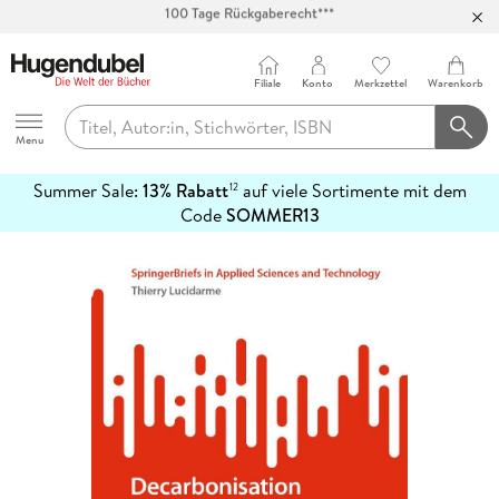
Abholung in über 100 Filialen
Filiale
Konto
Merkzettel
Warenkorb
Hugendubel
Menu
Summer Sale:
13% Rabatt
auf viele Sortimente mit dem
12
mehr
Code
SOMMER13
erfahren