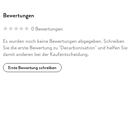
Recently, he was leading the ADNOC company (UAE)
decarbonation projects portfolio to meet the objectives of
Bewertungen
the carbon neutrality target of the United Arab Emirates by
2050. He is now with bcom, a Technology Research Institute
0 Bewertungen
aiming to develop more "IT for green" innovative projects.
Es wurden noch keine Bewertungen abgegeben. Schreiben
Sie die erste Bewertung zu "Decarbonisation" und helfen Sie
damit anderen bei der Kaufentscheidung.
Erste Bewertung schreiben