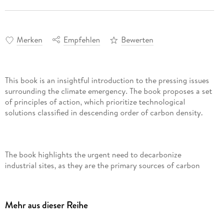
Merken
Empfehlen
Bewerten
This book is an insightful introduction to the pressing issues
surrounding the climate emergency. The book proposes a set
of principles of action, which prioritize technological
solutions classified in descending order of carbon density.
The book highlights the urgent need to decarbonize
industrial sites, as they are the primary sources of carbon
emissions. It presents a rational approach to limiting
emissions by improving the operational efficiency of
industrial processes, electrification, and substitution of fossil
Mehr aus dieser Reihe
fuels with carbon-free energy vectors such as hydrogen or