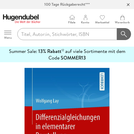
100 Tage Rückgaberecht***
Abholung in über 100 Filialen
Filiale
Konto
Merkzettel
Warenkorb
Hugendubel
Menu
Summer Sale:
13% Rabatt
auf viele Sortimente mit dem
12
mehr
Code
SOMMER13
erfahren