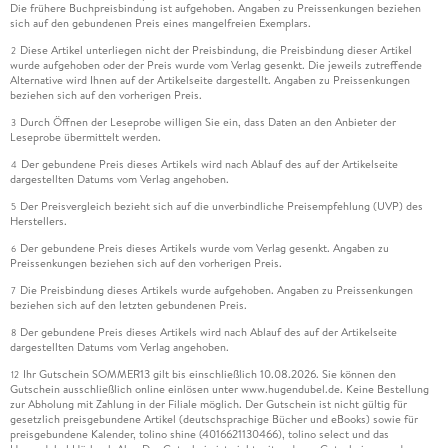
Die frühere Buchpreisbindung ist aufgehoben. Angaben zu Preissenkungen beziehen
sich auf den gebundenen Preis eines mangelfreien Exemplars.
Diese Artikel unterliegen nicht der Preisbindung, die Preisbindung dieser Artikel
2
wurde aufgehoben oder der Preis wurde vom Verlag gesenkt. Die jeweils zutreffende
Alternative wird Ihnen auf der Artikelseite dargestellt. Angaben zu Preissenkungen
beziehen sich auf den vorherigen Preis.
Durch Öffnen der Leseprobe willigen Sie ein, dass Daten an den Anbieter der
3
Leseprobe übermittelt werden.
Der gebundene Preis dieses Artikels wird nach Ablauf des auf der Artikelseite
4
dargestellten Datums vom Verlag angehoben.
Der Preisvergleich bezieht sich auf die unverbindliche Preisempfehlung (UVP) des
5
Herstellers.
Der gebundene Preis dieses Artikels wurde vom Verlag gesenkt. Angaben zu
6
Preissenkungen beziehen sich auf den vorherigen Preis.
Die Preisbindung dieses Artikels wurde aufgehoben. Angaben zu Preissenkungen
7
beziehen sich auf den letzten gebundenen Preis.
Der gebundene Preis dieses Artikels wird nach Ablauf des auf der Artikelseite
8
dargestellten Datums vom Verlag angehoben.
Ihr Gutschein SOMMER13 gilt bis einschließlich 10.08.2026. Sie können den
12
Gutschein ausschließlich online einlösen unter www.hugendubel.de. Keine Bestellung
zur Abholung mit Zahlung in der Filiale möglich. Der Gutschein ist nicht gültig für
gesetzlich preisgebundene Artikel (deutschsprachige Bücher und eBooks) sowie für
preisgebundene Kalender, tolino shine (4016621130466), tolino select und das