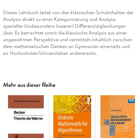
Dieses Lehrbuch leitet von den klassischen Schulinhalten der
Analysis direkt zu einer Kategorisierung und Analyse
spezieller (insbesondere linearer) Differenzialgleichungen
über. Es betrachtet somit die klassische Analysis aus einer
ungewohnten Perspektive und vermittelt inhaltlich zwischen
dem mathematischen Denken an Gymnasien einerseits und
an Hochschulen/Universitäten andererseits.
Dabei werden Definitionen weniger formal, sondern vielmehr
Mehr aus dieser Reihe
als Handlungsanweisung, also funktional betrachtet. Beim
mathematischen Beweis geht es weniger darum, eine
Wahrheit zu entdecken, als vielmehr darum, eine Einsicht zu
vermitteln. Die verwendeten mathematischen Zeichen
erheben keinen Absolutheitsanspruch, sondern sollen im
Betrachter ein Bild erzeugen.