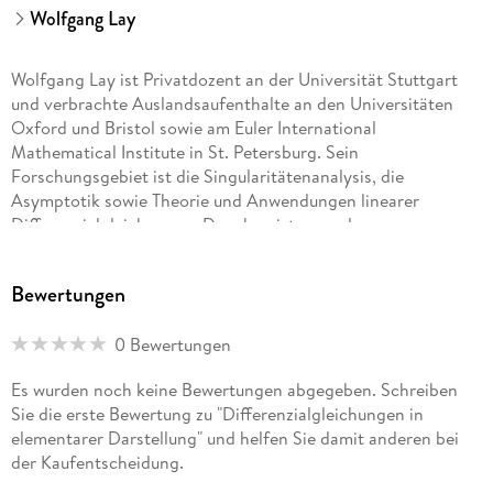
Wolfgang Lay
Wolfgang Lay ist Privatdozent an der Universität Stuttgart
und verbrachte Auslandsaufenthalte an den Universitäten
Oxford und Bristol sowie am Euler International
Mathematical Institute in St. Petersburg. Sein
Forschungsgebiet ist die Singularitätenanalysis, die
Asymptotik sowie Theorie und Anwendungen linearer
Differenzialgleichungen. Daneben ist er an der
mathematischen Bildung von Schülerinnen und Schülern
beim Übergang von der Schule an die Hochschule in
Bewertungen
Mathematik und in mathematikaffinen Fächern interessiert.
0 Bewertungen
Es wurden noch keine Bewertungen abgegeben. Schreiben
Sie die erste Bewertung zu "Differenzialgleichungen in
elementarer Darstellung" und helfen Sie damit anderen bei
der Kaufentscheidung.