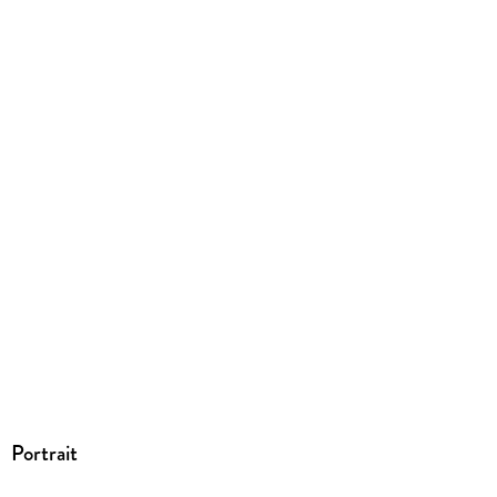
ISBN
9783662625583
Portrait