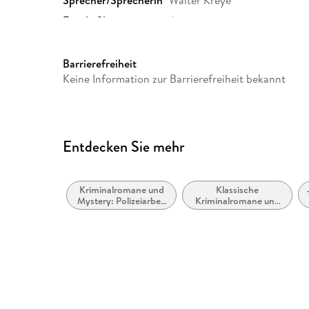
Sprecher/Sprecherin
Walter Kreye
Family Sharing
Ja
Dateiformat
MP3
GTIN
9783742419514
Barrierefreiheit
Keine Information zur Barrierefreiheit bekannt
Entdecken Sie mehr
Kriminalromane und
Klassische
Mystery: Polizeiarbeit
Kriminalromane und
& Forensik
Mystery