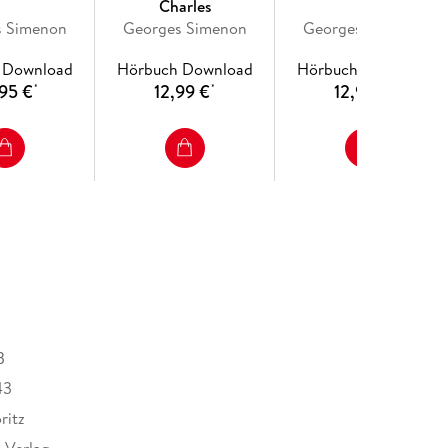
Charles
s Simenon
Georges Simenon
Georges Simenon
 Download
Hörbuch Download
Hörbuch Download
95 €
12,99 €
12,99 €
*
*
*
B
43
ritz