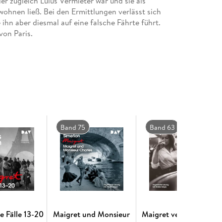
 zugleich Lulus Vermieter war und sie als
wohnen ließ. Bei den Ermittlungen verlässt sich
ihn aber diesmal auf eine falsche Fährte führt.
von Paris.
Band 75
Band 63
e Fälle 13-20
Maigret und Monsieur
Maigret verteidigt sich