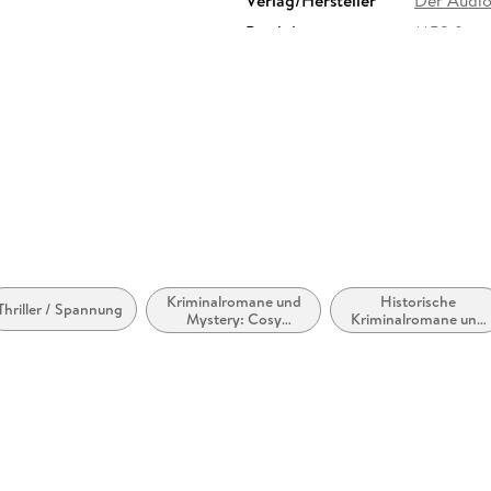
Verlag/Hersteller
Der Audio
Produktart
MP3 form
Audioinhalt
Hörbuch
Kriminalromane und
Historische
Thriller / Spannung
Mystery: Cosy
Kriminalromane und
Mystery
Mystery