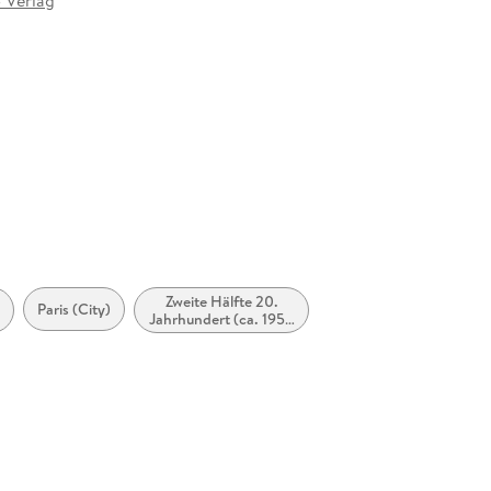
 Verlag
at
Zweite Hälfte 20.
Paris (City)
Jahrhundert (ca. 1950
bis ca. 1999)