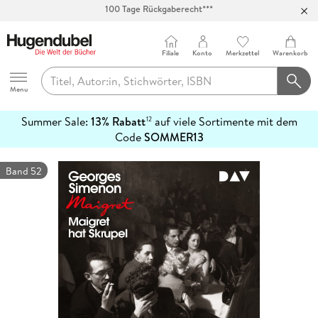
Abholung in über 100 Filialen
Filiale
Konto
Merkzettel
Warenkorb
Hugendubel
Menu
Summer Sale:
13% Rabatt
auf viele Sortimente mit dem
12
mehr
Code
SOMMER13
erfahren
Band 52