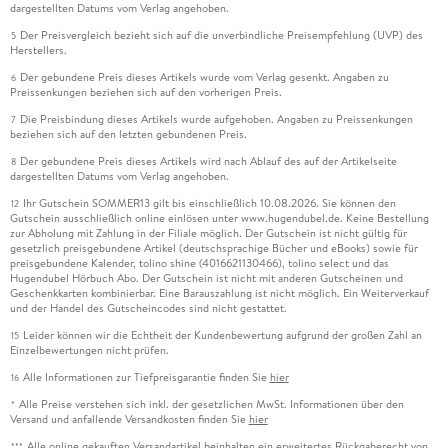
dargestellten Datums vom Verlag angehoben.
Der Preisvergleich bezieht sich auf die unverbindliche Preisempfehlung (UVP) des
5
Herstellers.
Der gebundene Preis dieses Artikels wurde vom Verlag gesenkt. Angaben zu
6
Preissenkungen beziehen sich auf den vorherigen Preis.
Die Preisbindung dieses Artikels wurde aufgehoben. Angaben zu Preissenkungen
7
beziehen sich auf den letzten gebundenen Preis.
Der gebundene Preis dieses Artikels wird nach Ablauf des auf der Artikelseite
8
dargestellten Datums vom Verlag angehoben.
Ihr Gutschein SOMMER13 gilt bis einschließlich 10.08.2026. Sie können den
12
Gutschein ausschließlich online einlösen unter www.hugendubel.de. Keine Bestellung
zur Abholung mit Zahlung in der Filiale möglich. Der Gutschein ist nicht gültig für
gesetzlich preisgebundene Artikel (deutschsprachige Bücher und eBooks) sowie für
preisgebundene Kalender, tolino shine (4016621130466), tolino select und das
Hugendubel Hörbuch Abo. Der Gutschein ist nicht mit anderen Gutscheinen und
Geschenkkarten kombinierbar. Eine Barauszahlung ist nicht möglich. Ein Weiterverkauf
und der Handel des Gutscheincodes sind nicht gestattet.
Leider können wir die Echtheit der Kundenbewertung aufgrund der großen Zahl an
15
Einzelbewertungen nicht prüfen.
Alle Informationen zur Tiefpreisgarantie finden Sie
hier
16
Alle Preise verstehen sich inkl. der gesetzlichen MwSt. Informationen über den
*
Versand und anfallende Versandkosten finden Sie
hier
Alle online gekauften Versandartikel beinhalten ein erweitertes Rückgaberecht von
***