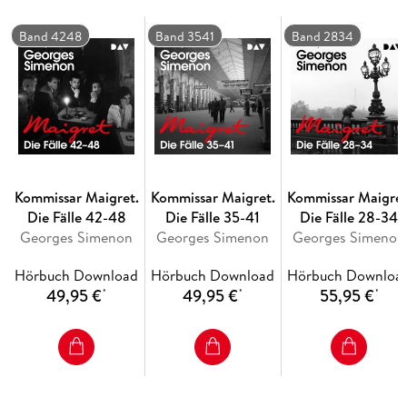
stehen scheint. Wer ist wirklich hier verrückt und wer will wen
umbringen? Maigrets 52. Fall spielt im 14. Arrondissement.
Band 4248
Band 3541
Band 2834
Kommissar Maigret.
Kommissar Maigret.
Kommissar Maigret
Die Fälle 42-48
Die Fälle 35-41
Die Fälle 28-34
Georges Simenon
Georges Simenon
Georges Simenon
Hörbuch Download
Hörbuch Download
Hörbuch Downloa
49,95 €
49,95 €
55,95 €
*
*
*