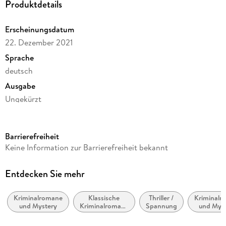
Produktdetails
Erscheinungsdatum
22. Dezember 2021
Sprache
deutsch
Ausgabe
Ungekürzt
Dateigröße
244,93 MB
Barrierefreiheit
Laufzeit
Keine Information zur Barrierefreiheit bekannt
305 Minuten
Reihe
Entdecken Sie mehr
Maigret, 52
Kriminalromane
Klassische
Thriller /
Kriminalr
Autor/Autorin
und Mystery
Kriminalromane
Spannung
und Myst
Georges Simenon
und Mystery
Cosy Mys