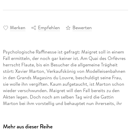
Merken
Empfehlen
Bewerten
Psychologische Raffinesse ist gefragt: Maigret soll in einem
Fall ermitteln, der noch gar keiner ist. Am Quai des Orfèvres
herrscht Flaute, bis ein Besucher die allgemeine Trägheit
stört: Xavier Marton, Verkaufskönig von Modelleisenbahnen
in den Grands Magasins du Louvre, beschuldigt seine Frau,
sie wolle ihn vergiften. Kaum aufgetaucht, ist Marton schon
wieder verschwunden. Maigret will den Fall bereits zu den
Akten legen. Doch noch am selben Tag wird die Gattin
Marton bei ihm vorstellig und behauptet nun ihrerseits, ihr
Mann sei verrückt und trachte ihr nach dem Leben. Zögerlich
bestellt Maigret zwei seiner Flics ab, um die Eheleute zu
überwachen. Da erscheint eine dritte Person auf der
Mehr aus dieser Reihe
Bildfläche, die Schwägerin von Marton, der er sehr nahe zu