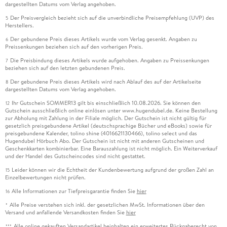
dargestellten Datums vom Verlag angehoben.
Der Preisvergleich bezieht sich auf die unverbindliche Preisempfehlung (UVP) des
5
Herstellers.
Der gebundene Preis dieses Artikels wurde vom Verlag gesenkt. Angaben zu
6
Preissenkungen beziehen sich auf den vorherigen Preis.
Die Preisbindung dieses Artikels wurde aufgehoben. Angaben zu Preissenkungen
7
beziehen sich auf den letzten gebundenen Preis.
Der gebundene Preis dieses Artikels wird nach Ablauf des auf der Artikelseite
8
dargestellten Datums vom Verlag angehoben.
Ihr Gutschein SOMMER13 gilt bis einschließlich 10.08.2026. Sie können den
12
Gutschein ausschließlich online einlösen unter www.hugendubel.de. Keine Bestellung
zur Abholung mit Zahlung in der Filiale möglich. Der Gutschein ist nicht gültig für
gesetzlich preisgebundene Artikel (deutschsprachige Bücher und eBooks) sowie für
preisgebundene Kalender, tolino shine (4016621130466), tolino select und das
Hugendubel Hörbuch Abo. Der Gutschein ist nicht mit anderen Gutscheinen und
Geschenkkarten kombinierbar. Eine Barauszahlung ist nicht möglich. Ein Weiterverkauf
und der Handel des Gutscheincodes sind nicht gestattet.
Leider können wir die Echtheit der Kundenbewertung aufgrund der großen Zahl an
15
Einzelbewertungen nicht prüfen.
Alle Informationen zur Tiefpreisgarantie finden Sie
hier
16
Alle Preise verstehen sich inkl. der gesetzlichen MwSt. Informationen über den
*
Versand und anfallende Versandkosten finden Sie
hier
Alle online gekauften Versandartikel beinhalten ein erweitertes Rückgaberecht von
***