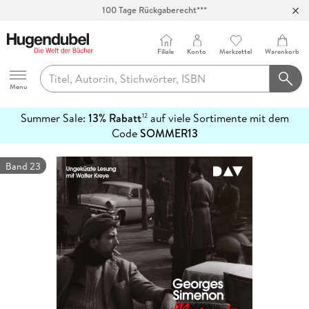
100 Tage Rückgaberecht***
Abholung in über 100 Filialen
Filiale
Konto
Merkzettel
Warenkorb
Hugendubel
Menu
Summer Sale:
13% Rabatt
auf viele Sortimente mit dem
12
mehr
Code
SOMMER13
erfahren
Band 23