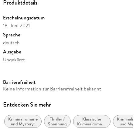
Produktdetails
Erscheinungsdatum
18. Juni 2021
Sprache
deutsch
Ausgabe
Ungekürzt
Dateigröße
252,73 MB
Barrierefreiheit
Laufzeit
Keine Information zur Barrierefreiheit bekannt
297 Minuten
Reihe
Entdecken Sie mehr
Maigret, 23
Kriminalromane
Thriller /
Klassische
Kriminalr
Autor/Autorin
und Mystery:
Spannung
Kriminalromane
und Myst
Georges Simenon
Polizeiarbeit &
und Mystery
Cosy Mys
Forensik