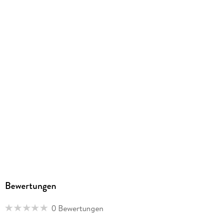
Lübbe Audio
Family Sharing
Ja
Produktart
MP3 format
Dateiformat
MP3
Audioinhalt
Hörspiel
GTIN
4066004497334
Bewertungen
0 Bewertungen