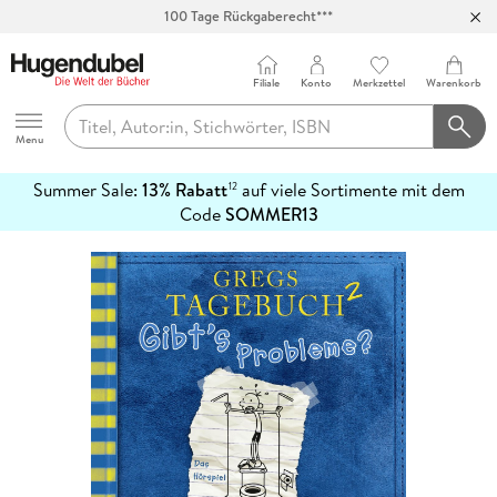
100 Tage Rückgaberecht***
Abholung in über 100 Filialen
Filiale
Konto
Merkzettel
Warenkorb
Hugendubel
Menu
Summer Sale:
13% Rabatt
auf viele Sortimente mit dem
12
mehr
Code
SOMMER13
erfahren