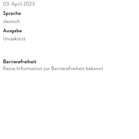
03. April 2023
Sprache
deutsch
Ausgabe
Ungekürzt
Dateigröße
78,75 MB
Barrierefreiheit
Laufzeit
Keine Information zur Barrierefreiheit bekannt
76 Minuten
Altersempfehlung
ab 10 Jahre
Autor/Autorin
Jeff Kinney
Sprecher/Sprecherin
Marco Eßer
Verlag/Hersteller