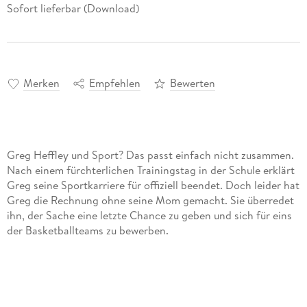
Sofort lieferbar (Download)
Merken
Empfehlen
Bewerten
Greg Heffley und Sport? Das passt einfach nicht zusammen.
Nach einem fürchterlichen Trainingstag in der Schule erklärt
Greg seine Sportkarriere für offiziell beendet. Doch leider hat
Greg die Rechnung ohne seine Mom gemacht. Sie überredet
ihn, der Sache eine letzte Chance zu geben und sich für eins
der Basketballteams zu bewerben.
Wie zu erwarten, sind die Auswahlspiele ein Reinfall, und
Greg ist sich sicher, dass er es mal wieder versemmelt hat.
Doch dann schafft er es tatsächlich ins Team, wenn auch nur