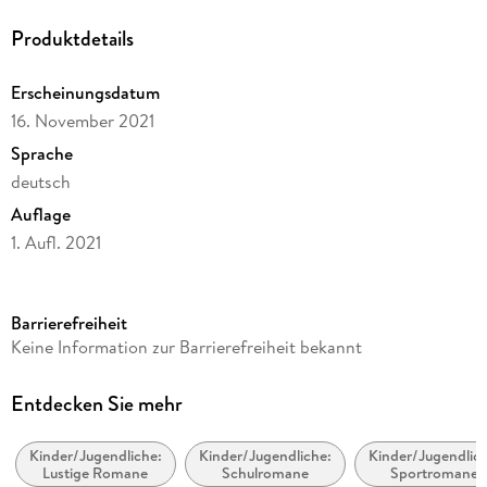
Produktdetails
Erscheinungsdatum
16. November 2021
Sprache
deutsch
Auflage
1. Aufl. 2021
Ausgabe
Ungekürzt
Barrierefreiheit
Dateigröße
Keine Information zur Barrierefreiheit bekannt
90,62 MB
Laufzeit
Entdecken Sie mehr
76 Minuten
Kinder/Jugendliche:
Kinder/Jugendliche:
Kinder/Jugendlich
Altersempfehlung
Lustige Romane
Schulromane
Sportromane
ab 10 Jahre