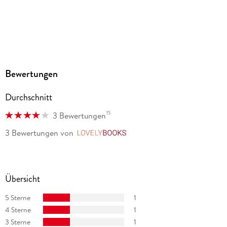
Produktart
MP3 format
Dateiformat
MP3
Audioinhalt
Bewertungen
Hörspiel
Durchschnitt
GTIN
9783838799131
15
3 Bewertungen
3 Bewertungen
von
LovelyBooks
Übersicht
5 Sterne
1
4 Sterne
1
3 Sterne
1