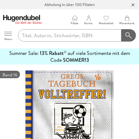
Abholung in über 100 Filialen
Filiale
Konto
Merkzettel
Warenkorb
Hugendubel
Menu
Summer Sale:
13% Rabatt
auf viele Sortimente mit dem
12
mehr
Code
SOMMER13
erfahren
Band 16