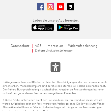
Laden Sie unsere App herunter.
Datenschutz
AGB
Impressum
Widerrufsbelehrung
Datenschutzeinstellungen
Mängelexemplare sind Bücher mit leichten Beschädigungen, die das Lesen aber nicht
1
einschränken. Mängelexemplare sind durch einen Stempel als solche gekennzeichnet.
Die frühere Buchpreisbindung ist aufgehoben. Angaben zu Preissenkungen beziehen
sich auf den gebundenen Preis eines mangelfreien Exemplars.
Diese Artikel unterliegen nicht der Preisbindung, die Preisbindung dieser Artikel
2
wurde aufgehoben oder der Preis wurde vom Verlag gesenkt. Die jeweils zutreffende
Alternative wird Ihnen auf der Artikelseite dargestellt. Angaben zu Preissenkungen
beziehen sich auf den vorherigen Preis.