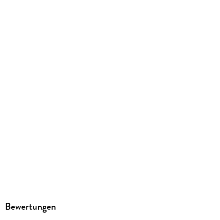
Dietmar Schmidt
Sprecher/Sprecherin
Marco Eßer
Verlag/Hersteller
Lübbe Audio
Family Sharing
Ja
Produktart
MP3 format
Dateiformat
MP3
Audioinhalt
Hörspiel
GTIN
4066004497204
Bewertungen