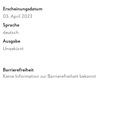
Erscheinungsdatum
03. April 2023
Sprache
deutsch
Ausgabe
Ungekürzt
Dateigröße
91,81 MB
Barrierefreiheit
Laufzeit
Keine Information zur Barrierefreiheit bekannt
80 Minuten
Altersempfehlung
ab 10 Jahre
Autor/Autorin
Jeff Kinney
Übersetzung