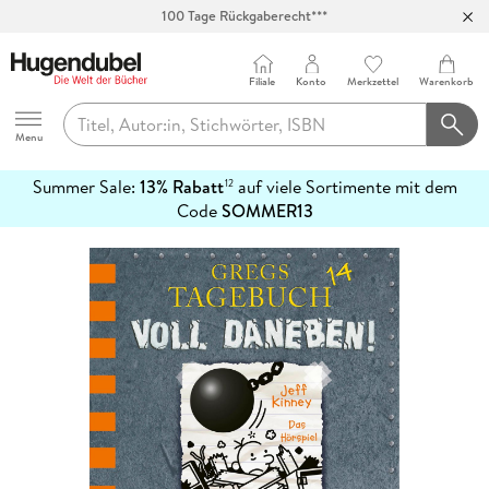
100 Tage Rückgaberecht***
Abholung in über 100 Filialen
Filiale
Konto
Merkzettel
Warenkorb
Hugendubel
Menu
Summer Sale:
13% Rabatt
auf viele Sortimente mit dem
12
mehr
Code
SOMMER13
erfahren