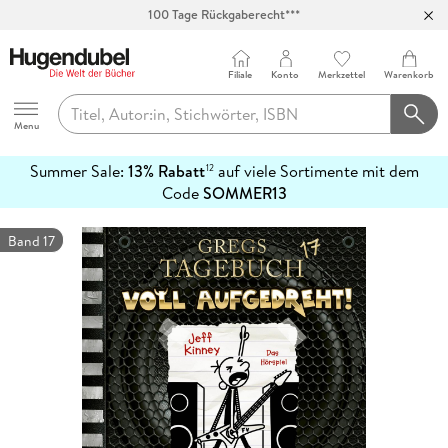
100 Tage Rückgaberecht***
Abholung in über 100 Filialen
Filiale
Konto
Merkzettel
Warenkorb
Hugendubel
Menu
Summer Sale:
13% Rabatt
auf viele Sortimente mit dem
12
mehr
Code
SOMMER13
erfahren
Band 17