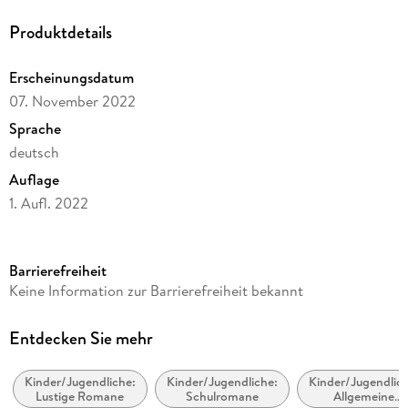
Produktdetails
Erscheinungsdatum
07. November 2022
Sprache
deutsch
Auflage
1. Aufl. 2022
Ausgabe
Ungekürzt
Barrierefreiheit
Dateigröße
Keine Information zur Barrierefreiheit bekannt
74,80 MB
Laufzeit
Entdecken Sie mehr
68 Minuten
Kinder/Jugendliche:
Kinder/Jugendliche:
Kinder/Jugendlich
Altersempfehlung
Lustige Romane
Schulromane
Allgemeine
ab 10 Jahre