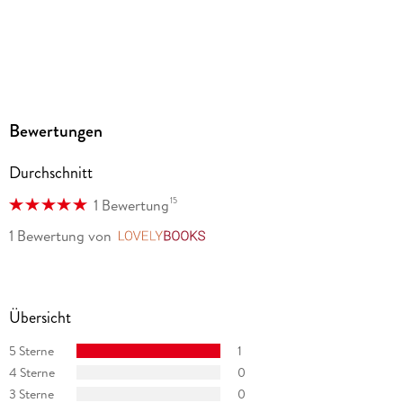
Produktart
MP3 format
Dateiformat
MP3
Audioinhalt
Bewertungen
Hörspiel
Durchschnitt
GTIN
9783754004838
15
1 Bewertung
1 Bewertung
von
LovelyBooks
Übersicht
5 Sterne
1
4 Sterne
0
3 Sterne
0