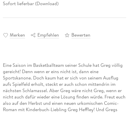
Sofort lieferbar (Download)
Merken
Empfehlen
Bewerten
Eine Saison im Basketballteam seiner Schule hat Greg völlig
gereicht! Denn wenn er eins nicht ist, dann eine
Sportskanone. Doch kaum hat er sich von seinem Ausflug
aufs Spielfeld erholt, steckt er auch schon mittendrin im
nächsten Schlamassel. Aber Greg wäre nicht Greg, wenn er
nicht auch dafür wieder eine Lösung finden würde. Freut euch
also auf den Herbst und einen neuen urkomischen Comic-
Roman mit Kinderbuch-Liebling Greg Heffley! Und Gregs
neuestes Abenteuer rockt so richtig, denn diesmal geht s mit
Rodrick und seiner Band Folle Vindl auf Tour . . .