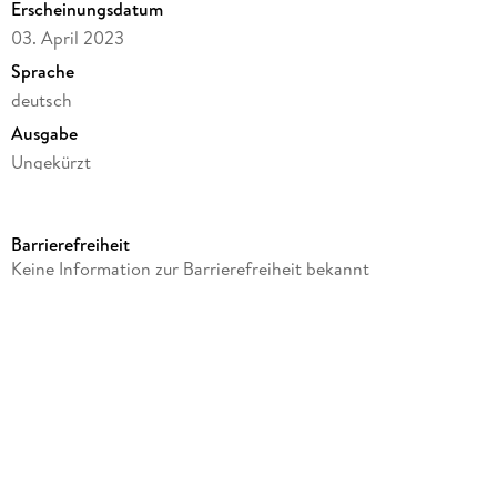
Erscheinungsdatum
03. April 2023
Sprache
deutsch
Ausgabe
Ungekürzt
Dateigröße
79,62 MB
Barrierefreiheit
Laufzeit
Keine Information zur Barrierefreiheit bekannt
78 Minuten
Altersempfehlung
ab 10 Jahre
Autor/Autorin
Jeff Kinney
Sprecher/Sprecherin
Marco Eßer