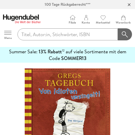
100 Tage Rückgaberecht***
Abholung in über 100 Filialen
Filiale
Konto
Merkzettel
Warenkorb
Hugendubel
Menu
Summer Sale:
13% Rabatt
auf viele Sortimente mit dem
12
mehr
Code
SOMMER13
erfahren