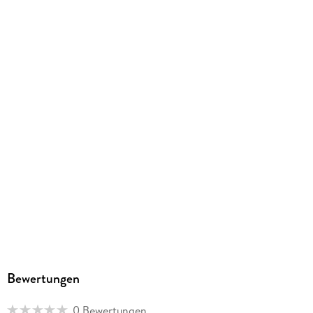
Verlag/Hersteller
Lübbe Audio
Family Sharing
Ja
Produktart
MP3 format
Dateiformat
MP3
Audioinhalt
Hörspiel
GTIN
4066004497341
Bewertungen
0 Bewertungen