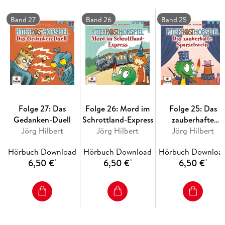
Draisine aus, aber auch nur wenn sie zusammen fern gucken.
Und so etwas kann Bö natürlich auf keinen Fall erlauben!
Band 27
Band 26
Band 25
Folge 27: Das
Folge 26: Mord im
Folge 25: Das
Gedanken-Duell
Schrottland-Express
zauberhafte
Jörg Hilbert
Jörg Hilbert
Sparschwein
Jörg Hilbert
Hörbuch Download
Hörbuch Download
Hörbuch Downloa
6,50 €
6,50 €
6,50 €
*
*
*