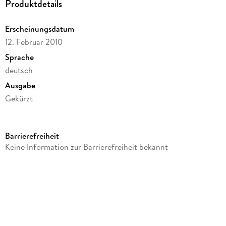
Produktdetails
Erscheinungsdatum
12. Februar 2010
Sprache
deutsch
Ausgabe
Gekürzt
Dateigröße
53,37 MB
Barrierefreiheit
Laufzeit
Keine Information zur Barrierefreiheit bekannt
44 Minuten
Altersempfehlung
von 3 bis 7 Jahren
Reihe
Ritter Rost, 9