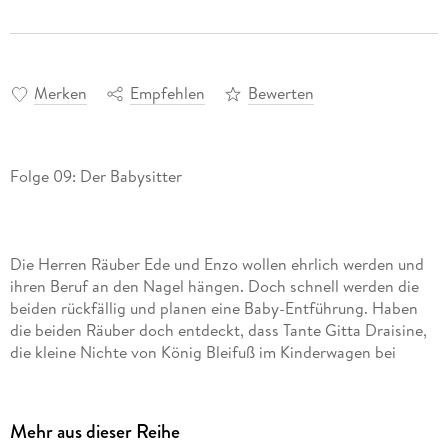
Merken
Empfehlen
Bewerten
Die Herren Räuber Ede und Enzo wollen ehrlich werden und
ihren Beruf an den Nagel hängen. Doch schnell werden die
beiden rückfällig und planen eine Baby-Entführung. Haben
die beiden Räuber doch entdeckt, dass Tante Gitta Draisine,
die kleine Nichte von König Bleifuß im Kinderwagen bei
Ritter Rost zum Babysitten abgeben möchte. Soll der doch
zusehen, wie er damit klarkommt! Doch der Ritter und selbst
das Burgfräulein Bö sind völlig überfordert mit der Kleinen.
Mehr aus dieser Reihe
Allein Feuerdrache Koks kommt glänzend mit der kleinen