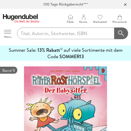
100 Tage Rückgaberecht***
Abholung in über 100 Filialen
Filiale
Konto
Merkzettel
Warenkorb
Hugendubel
Menu
Summer Sale:
13% Rabatt
auf viele Sortimente mit dem
12
mehr
Code
SOMMER13
erfahren
Band 9