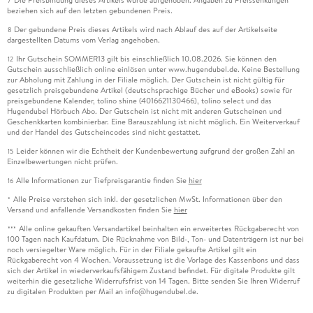
7
beziehen sich auf den letzten gebundenen Preis.
Der gebundene Preis dieses Artikels wird nach Ablauf des auf der Artikelseite
8
dargestellten Datums vom Verlag angehoben.
Ihr Gutschein SOMMER13 gilt bis einschließlich 10.08.2026. Sie können den
12
Gutschein ausschließlich online einlösen unter www.hugendubel.de. Keine Bestellung
zur Abholung mit Zahlung in der Filiale möglich. Der Gutschein ist nicht gültig für
gesetzlich preisgebundene Artikel (deutschsprachige Bücher und eBooks) sowie für
preisgebundene Kalender, tolino shine (4016621130466), tolino select und das
Hugendubel Hörbuch Abo. Der Gutschein ist nicht mit anderen Gutscheinen und
Geschenkkarten kombinierbar. Eine Barauszahlung ist nicht möglich. Ein Weiterverkauf
und der Handel des Gutscheincodes sind nicht gestattet.
Leider können wir die Echtheit der Kundenbewertung aufgrund der großen Zahl an
15
Einzelbewertungen nicht prüfen.
Alle Informationen zur Tiefpreisgarantie finden Sie
hier
16
Alle Preise verstehen sich inkl. der gesetzlichen MwSt. Informationen über den
*
Versand und anfallende Versandkosten finden Sie
hier
Alle online gekauften Versandartikel beinhalten ein erweitertes Rückgaberecht von
***
100 Tagen nach Kaufdatum. Die Rücknahme von Bild-, Ton- und Datenträgern ist nur bei
noch versiegelter Ware möglich. Für in der Filiale gekaufte Artikel gilt ein
Rückgaberecht von 4 Wochen. Voraussetzung ist die Vorlage des Kassenbons und dass
sich der Artikel in wiederverkaufsfähigem Zustand befindet. Für digitale Produkte gilt
weiterhin die gesetzliche Widerrufsfrist von 14 Tagen. Bitte senden Sie Ihren Widerruf
zu digitalen Produkten per Mail an info@hugendubel.de.