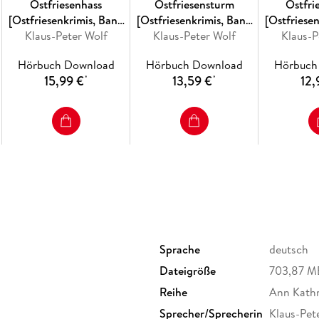
Ostfriesenhass
Ostfriesensturm
Ostfri
[Ostfriesenkrimis, Band
[Ostfriesenkrimis, Band
[Ostfriese
Klaus-Peter Wolf
18 (Ungekürzt)]
Klaus-Peter Wolf
16 (Ungekürzt)]
Klaus-P
Hörbuch Download
Hörbuch Download
Hörbuch
15,99 €
13,59 €
12,
*
*
Sprache
deutsch
Dateigröße
703,87 M
Reihe
Ann Kathri
Sprecher/Sprecherin
Klaus-Pet