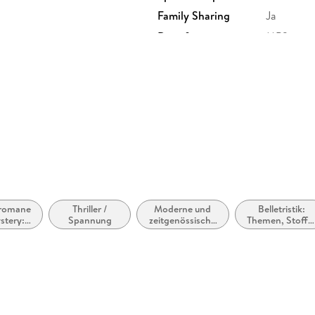
Family Sharing
Ja
Dateiformat
MP3
GTIN
4066339
lromane
Thriller /
Moderne und
Belletristik:
stery:
Spannung
zeitgenössische
Themen, Stoffe
rbeit &
Belletristik:
Motive:
nsik
allgemein und
Regionalroman
literarisch