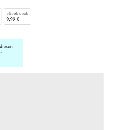
eBook epub
9,99 €
diesen
: