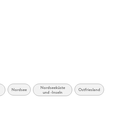
328624
Nordseeküste
Nordsee
Ostfriesland
,
und -Inseln