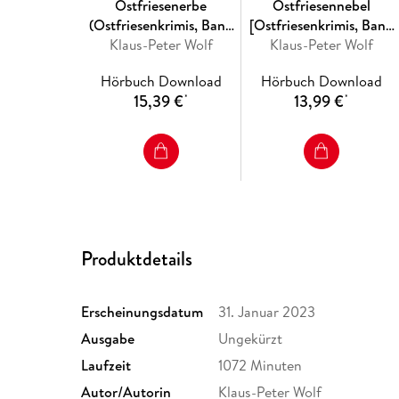
Ostfriesenerbe
Ostfriesennebel
(Ostfriesenkrimis, Band
[Ostfriesenkrimis, Band
Klaus-Peter Wolf
20 [Ungekürzt])
Klaus-Peter Wolf
19 (Ungekürzt)]
Hörbuch Download
Hörbuch Download
15,39 €
13,99 €
*
*
Produktdetails
Erscheinungsdatum
31. Januar 2023
Ausgabe
Ungekürzt
Laufzeit
1072 Minuten
Autor/Autorin
Klaus-Peter Wolf