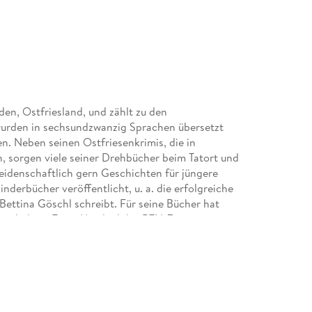
rden, Ostfriesland, und zählt zu den
wurden in sechsundzwanzig Sprachen übersetzt
en. Neben seinen Ostfriesenkrimis, die in
, sorgen viele seiner Drehbücher beim Tatort und
 leidenschaftlich gern Geschichten für jüngere
nderbücher veröffentlicht, u. a. die erfolgreiche
Bettina Göschl schreibt. Für seine Bücher hat
 erhalten. Er ist Mitglied des PEN-Zentrums