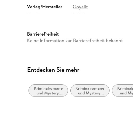
Verlag/Hersteller
Goyalit
Produktart
MP3 format
Audioinhalt
Hörbuch
Barrierefreiheit
Keine Information zur Barrierefreiheit bekannt
Entdecken Sie mehr
Kriminalromane
Kriminalromane
Krimina
und Mystery:
und Mystery:
und My
weibliche
Cosy Mystery
Polizeia
Ermittler
Fore