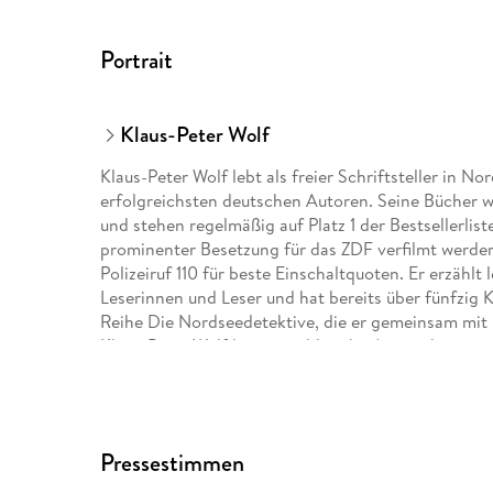
Portrait
Klaus-Peter Wolf
Klaus-Peter Wolf lebt als freier Schriftsteller in No
erfolgreichsten deutschen Autoren. Seine Bücher 
und stehen regelmäßig auf Platz 1 der Bestsellerlist
prominenter Besetzung für das ZDF verfilmt werden
Polizeiruf 110 für beste Einschaltquoten. Er erzählt
Leserinnen und Leser und hat bereits über fünfzig Ki
Reihe Die Nordseedetektive, die er gemeinsam mit 
Klaus-Peter Wolf bereits zahlreiche Auszeichnungen
Deutschland.
Pressestimmen