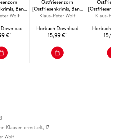
esenzorn
Ostfriesenzorn
Ostfriesenhölle
nkrimis, Band
[Ostfriesenkrimis, Band
[Ostfriesenkrimis, Band
eter Wolf
15]
Klaus-Peter Wolf
15 (Ungekürzt)]
Klaus-Peter Wolf
14 (Ungekürzt)]
 Download
Hörbuch Download
Hörbuch Download
99 €
15,99 €
15,99 €
*
*
*
B
n Klaasen ermittelt, 17
er Wolf