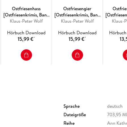
Ostfriesenhass
Ostfriesengier
Ostfri
[Ostfriesenkrimis, Band
[Ostfriesenkrimis, Band
[Ostfriese
Klaus-Peter Wolf
18 (Ungekürzt)]
Klaus-Peter Wolf
17 (Ungekürzt)]
Klaus-P
16 (Un
Hörbuch Download
Hörbuch Download
Hörbuch
15,99 €
15,99 €
13,
*
*
Sprache
deutsch
Dateigröße
703,95 M
Reihe
Ann Kathri