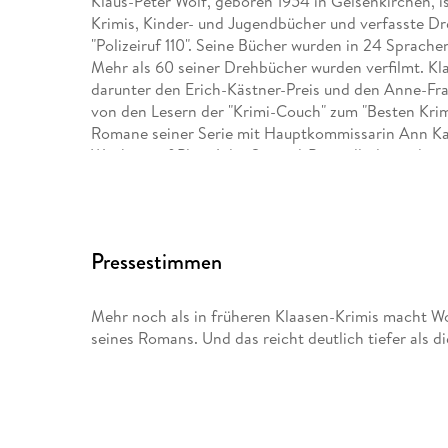
Klaus-Peter Wolf, geboren 1954 in Gelsenkirchen, is
Krimis, Kinder- und Jugendbücher und verfasste Dr
"Polizeiruf 110". Seine Bücher wurden in 24 Sprache
Mehr als 60 seiner Drehbücher wurden verfilmt. Kla
darunter den Erich-Kästner-Preis und den Anne-Fr
von den Lesern der "Krimi-Couch" zum "Besten Kri
Romane seiner Serie mit Hauptkommissarin Ann Ka
Wochen auf Platz 1 der Spiegel-Bestsellerliste, der
ZDF verfilmt. "Ostfriesenkiller" begeisterte Million
ostfriesischen Stadt Norden.
Pressestimmen
Mehr noch als in früheren Klaasen-Krimis macht Wo
seines Romans. Und das reicht deutlich tiefer als di