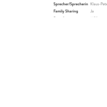
Sprecher/Sprecherin
Klaus-Pet
Family Sharing
Ja
Dateiformat
MP3
GTIN
4064066