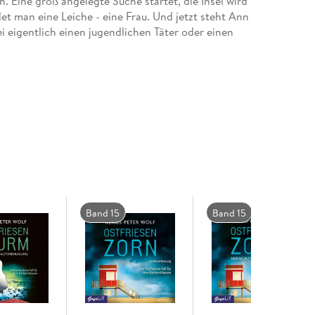
 Eine groß angelegte Suche startet, die Insel wird
det man eine Leiche - eine Frau. Und jetzt steht Ann
ei eigentlich einen jugendlichen Täter oder einen
 Taschenbuch Verlag erschienen.
Band 15
Band 15