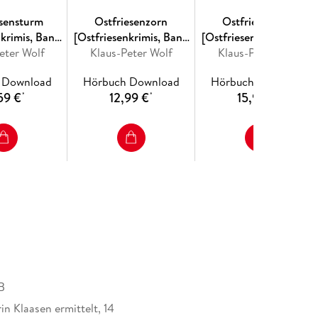
esensturm
Ostfriesenzorn
Ostfriesenzorn
nkrimis, Band
[Ostfriesenkrimis, Band
[Ostfriesenkrimis, Band
eter Wolf
gekürzt)]
Klaus-Peter Wolf
15]
Klaus-Peter Wolf
15 (Ungekürzt)]
 Download
Hörbuch Download
Hörbuch Download
59 €
12,99 €
15,99 €
*
*
*
B
n Klaasen ermittelt, 14