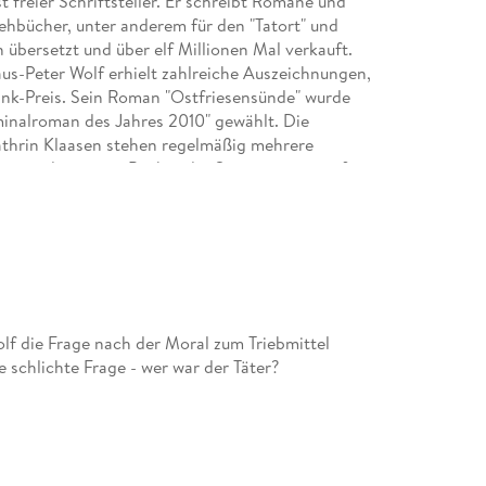
t freier Schriftsteller. Er schreibt Romane und
ehbücher, unter anderem für den "Tatort" und
n übersetzt und über elf Millionen Mal verkauft.
us-Peter Wolf erhielt zahlreiche Auszeichnungen,
ank-Preis. Sein Roman "Ostfriesensünde" wurde
minalroman des Jahres 2010" gewählt. Die
thrin Klaasen stehen regelmäßig mehrere
zeit werden einige Bücher der Serie prominent fürs
en von Zuschauern. Klaus-Peter Wolf lebt in der
lf die Frage nach der Moral zum Triebmittel
e schlichte Frage - wer war der Täter?