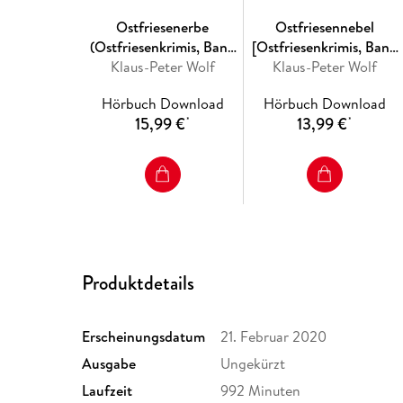
Ostfriesenerbe
Ostfriesennebel
(Ostfriesenkrimis, Band
[Ostfriesenkrimis, Band
Klaus-Peter Wolf
20 [Ungekürzt])
Klaus-Peter Wolf
19 (Ungekürzt)]
Hörbuch Download
Hörbuch Download
15,99 €
13,99 €
*
*
Produktdetails
Erscheinungsdatum
21. Februar 2020
Ausgabe
Ungekürzt
Laufzeit
992 Minuten