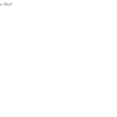
er Wolf
282264