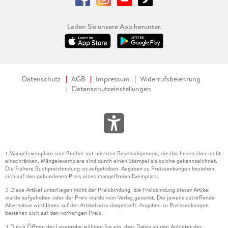
Laden Sie unsere App herunter.
Datenschutz
AGB
Impressum
Widerrufsbelehrung
Datenschutzeinstellungen
Mängelexemplare sind Bücher mit leichten Beschädigungen, die das Lesen aber nicht
1
einschränken. Mängelexemplare sind durch einen Stempel als solche gekennzeichnet.
Die frühere Buchpreisbindung ist aufgehoben. Angaben zu Preissenkungen beziehen
sich auf den gebundenen Preis eines mangelfreien Exemplars.
Diese Artikel unterliegen nicht der Preisbindung, die Preisbindung dieser Artikel
2
wurde aufgehoben oder der Preis wurde vom Verlag gesenkt. Die jeweils zutreffende
Alternative wird Ihnen auf der Artikelseite dargestellt. Angaben zu Preissenkungen
beziehen sich auf den vorherigen Preis.
Durch Öffnen der Leseprobe willigen Sie ein, dass Daten an den Anbieter der
3