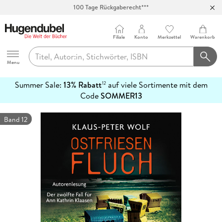
100 Tage Rückgaberecht***
Abholung in über 100 Filialen
Filiale
Konto
Merkzettel
Warenkorb
Hugendubel
Menu
Summer Sale:
13% Rabatt
auf viele Sortimente mit dem
12
mehr
Code
SOMMER13
erfahren
Band 12