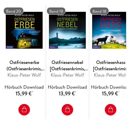
Ein psychopathischer Täter vor einer traumhaften
Nordseekulisse: Raffiniert, authentisch und spannend bis zur
Band 20
Band 19
Band 18
letzten Minute spricht Nummer Eins-Bestsellerautor Klaus-
Peter Wolf den zwölften Fall seiner beliebten Kommissarin
Die gleichnamige Buchausgabe ist im FISCHER Taschenbuch
Verlag erschienen.
Ostfriesenerbe
Ostfriesennebel
Ostfriesenhass
(Ostfriesenkrimis,
[Ostfriesenkrimis,
[Ostfriesenkrimis,
Klaus-Peter Wolf
Band 20
Klaus-Peter Wolf
Band 19
Klaus-Peter Wolf
Band 18
[Ungekürzt])
(Ungekürzt)]
(Ungekürzt)]
Hörbuch Download
Hörbuch Download
Hörbuch Downloa
15,99 €
13,99 €
15,99 €
*
*
*