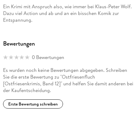
Klaasen stehen regelmäßig mehrere Wochen auf Platz 1 der
Ein Krimi mit Anspruch also, wie immer bei Klaus-Peter Wolf.
Spiegel-Bestsellerliste, derzeit werden einige Bücher der
Dazu viel Action und ab und an ein bisschen Komik zur
Serie prominent fürs ZDF verfilmt. "Ostfriesenkiller"
Entspannung.
begeisterte Millionen von Zuschauern. Klaus-Peter Wolf lebt
in der ostfriesischen Stadt Norden.
Bewertungen
0 Bewertungen
Es wurden noch keine Bewertungen abgegeben. Schreiben
Sie die erste Bewertung zu "Ostfriesenfluch
[Ostfriesenkrimis, Band 12]" und helfen Sie damit anderen bei
der Kaufentscheidung.
Erste Bewertung schreiben