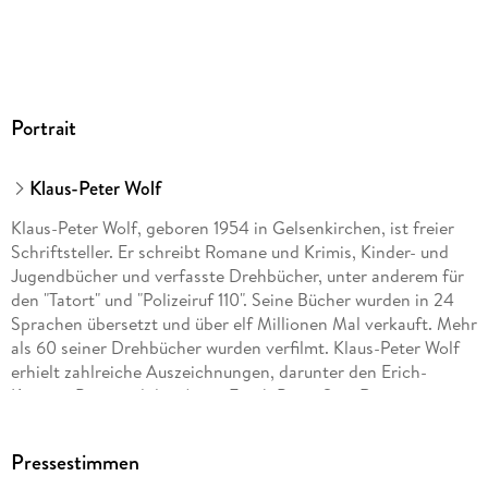
Portrait
Klaus-Peter Wolf
Klaus-Peter Wolf, geboren 1954 in Gelsenkirchen, ist freier
Schriftsteller. Er schreibt Romane und Krimis, Kinder- und
Jugendbücher und verfasste Drehbücher, unter anderem für
den "Tatort" und "Polizeiruf 110". Seine Bücher wurden in 24
Sprachen übersetzt und über elf Millionen Mal verkauft. Mehr
als 60 seiner Drehbücher wurden verfilmt. Klaus-Peter Wolf
erhielt zahlreiche Auszeichnungen, darunter den Erich-
Kästner-Preis und den Anne-Frank-Preis. Sein Roman
"Ostfriesensünde" wurde von den Lesern der "Krimi-Couch"
zum "Besten Kriminalroman des Jahres 2010" gewählt. Die
Pressestimmen
Romane seiner Serie mit Hauptkommissarin Ann Kathrin