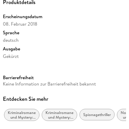
Produktdetails
Erscheinungsdatum
08. Februar 2018
Sprache
deutsch
Ausgabe
Gekürzt
Dateigröße
243,72 MB
Barrierefreiheit
Laufzeit
Keine Information zur Barrierefreiheit bekannt
347 Minuten
Reihe
Entdecken Sie mehr
Ann Kathrin Klaasen ermittelt, 12
Kriminalromane
Kriminalromane
Nord
Autor/Autorin
Spionagethriller
und Mystery:
und Mystery:
und
Klaus-Peter Wolf
Polizeiarbeit &
weibliche
Forensik
Ermittler