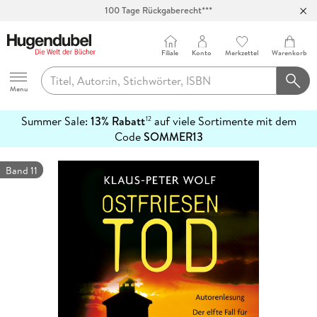
100 Tage Rückgaberecht***
Abholung in über 100 Filialen
Filiale
Konto
Merkzettel
Warenkorb
Hugendubel
Menu
Summer Sale:
13% Rabatt
auf viele Sortimente mit dem
12
mehr
Code
SOMMER13
erfahren
Band 11