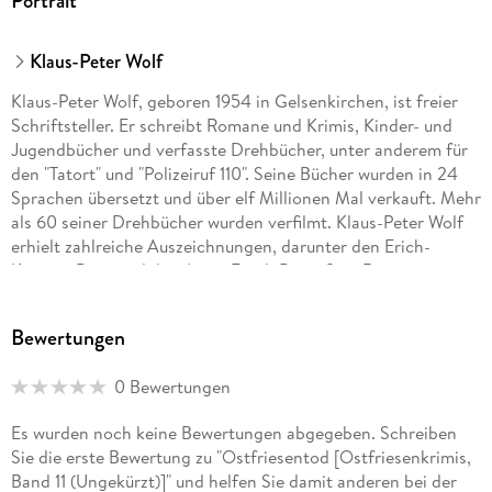
Portrait
Klaus-Peter Wolf
Klaus-Peter Wolf, geboren 1954 in Gelsenkirchen, ist freier
Schriftsteller. Er schreibt Romane und Krimis, Kinder- und
Jugendbücher und verfasste Drehbücher, unter anderem für
den "Tatort" und "Polizeiruf 110". Seine Bücher wurden in 24
Sprachen übersetzt und über elf Millionen Mal verkauft. Mehr
als 60 seiner Drehbücher wurden verfilmt. Klaus-Peter Wolf
erhielt zahlreiche Auszeichnungen, darunter den Erich-
Kästner-Preis und den Anne-Frank-Preis. Sein Roman
"Ostfriesensünde" wurde von den Lesern der "Krimi-Couch"
zum "Besten Kriminalroman des Jahres 2010" gewählt. Klaus-
Bewertungen
Peter Wolf lebt in der ostfriesischen Stadt Norden.
0 Bewertungen
Es wurden noch keine Bewertungen abgegeben. Schreiben
Sie die erste Bewertung zu "Ostfriesentod [Ostfriesenkrimis,
Band 11 (Ungekürzt)]" und helfen Sie damit anderen bei der