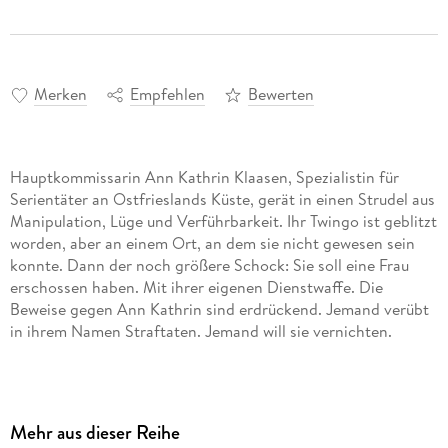
Merken
Empfehlen
Bewerten
Hauptkommissarin Ann Kathrin Klaasen, Spezialistin für
Serientäter an Ostfrieslands Küste, gerät in einen Strudel aus
Manipulation, Lüge und Verführbarkeit. Ihr Twingo ist geblitzt
worden, aber an einem Ort, an dem sie nicht gewesen sein
konnte. Dann der noch größere Schock: Sie soll eine Frau
erschossen haben. Mit ihrer eigenen Dienstwaffe. Die
Beweise gegen Ann Kathrin sind erdrückend. Jemand verübt
Kultautor Klaus-Peter Wolf zieht seine Hörerinnen und Hörer
Mehr aus dieser Reihe
in einen nervenaufreibenden Fall, der Ann Kathrin beinahe