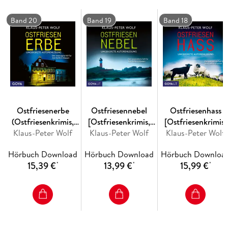
Band 20
Band 19
Band 18
Die gleichnamige Buchausgabe erscheint bei S. FISCHER
Verlag.
Ostfriesenerbe
Ostfriesennebel
Ostfriesenhass
(Ostfriesenkrimis,
[Ostfriesenkrimis,
[Ostfriesenkrimis,
Klaus-Peter Wolf
Band 20
Klaus-Peter Wolf
Band 19
Klaus-Peter Wolf
Band 18
[Ungekürzt])
(Ungekürzt)]
(Ungekürzt)]
Hörbuch Download
Hörbuch Download
Hörbuch Downloa
15,39 €
13,99 €
15,99 €
*
*
*