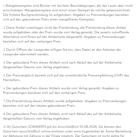
Mängelexemplare sind Bücher mit leichten Beschädigungen, die das Lesen aber nicht
1
einschränken. Mängelexemplare sind durch einen Stempel als solche gekennzeichnet.
Die frühere Buchpreisbindung ist aufgehoben. Angaben zu Preissenkungen beziehen
sich auf den gebundenen Preis eines mangelfreien Exemplars.
Diese Artikel unterliegen nicht der Preisbindung, die Preisbindung dieser Artikel
2
wurde aufgehoben oder der Preis wurde vom Verlag gesenkt. Die jeweils zutreffende
Alternative wird Ihnen auf der Artikelseite dargestellt. Angaben zu Preissenkungen
beziehen sich auf den vorherigen Preis.
Durch Öffnen der Leseprobe willigen Sie ein, dass Daten an den Anbieter der
3
Leseprobe übermittelt werden.
Der gebundene Preis dieses Artikels wird nach Ablauf des auf der Artikelseite
4
dargestellten Datums vom Verlag angehoben.
Der Preisvergleich bezieht sich auf die unverbindliche Preisempfehlung (UVP) des
5
Herstellers.
Der gebundene Preis dieses Artikels wurde vom Verlag gesenkt. Angaben zu
6
Preissenkungen beziehen sich auf den vorherigen Preis.
Die Preisbindung dieses Artikels wurde aufgehoben. Angaben zu Preissenkungen
7
beziehen sich auf den letzten gebundenen Preis.
Der gebundene Preis dieses Artikels wird nach Ablauf des auf der Artikelseite
8
dargestellten Datums vom Verlag angehoben.
Ihr Gutschein SOMMER13 gilt bis einschließlich 10.08.2026. Sie können den
12
Gutschein ausschließlich online einlösen unter www.hugendubel.de. Keine Bestellung
zur Abholung mit Zahlung in der Filiale möglich. Der Gutschein ist nicht gültig für