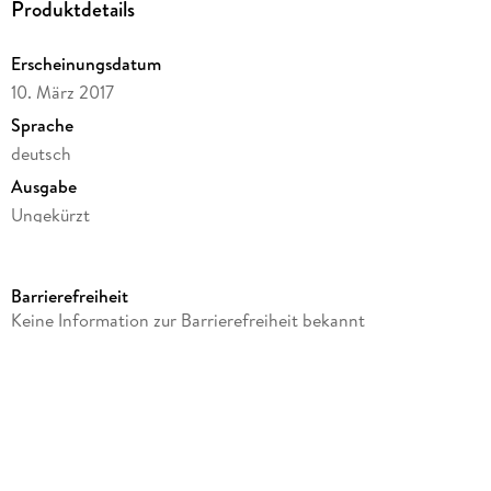
Produktdetails
Erscheinungsdatum
10. März 2017
Sprache
deutsch
Ausgabe
Ungekürzt
Laufzeit
1119 Minuten
Barrierefreiheit
Reihe
Keine Information zur Barrierefreiheit bekannt
Ann Kathrin Klaasen ermittelt, 11
Autor/Autorin
Klaus-Peter Wolf
Sprecher/Sprecherin
Klaus-Peter Wolf