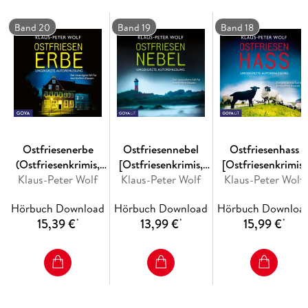
der beliebten Nordsee-Kommissarin mit seinem besonderen
Charme und ist auf diese Weise seinen Figuren so nah wie
Band 20
Band 19
Band 18
Das gleichnamige Buch ist im Fischer Taschenbuch Verlag
erschienen.
Ostfriesenerbe
Ostfriesennebel
Ostfriesenhass
(Ostfriesenkrimis,
[Ostfriesenkrimis,
[Ostfriesenkrimis,
Klaus-Peter Wolf
Band 20
Klaus-Peter Wolf
Band 19
Klaus-Peter Wolf
Band 18
[Ungekürzt])
(Ungekürzt)]
(Ungekürzt)]
Hörbuch Download
Hörbuch Download
Hörbuch Downloa
15,39 €
13,99 €
15,99 €
*
*
*