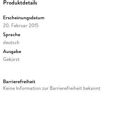
Produktdetails
Erscheinungsdatum
20. Februar 2015
Sprache
deutsch
Ausgabe
Gekürzt
Laufzeit
351 Minuten
Barrierefreiheit
Reihe
Keine Information zur Barrierefreiheit bekannt
Ann Kathrin Klaasen ermittelt, 9
Autor/Autorin
Klaus-Peter Wolf
Sprecher/Sprecherin
Klaus-Peter Wolf