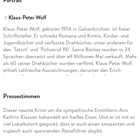
Portrait
Klaus-Peter Wolf
Klaus-Peter Wolf, geboren 1954 in Gelsenkirchen, ist freier
Schriftsteller. Er schreibt Romane und Krimis, Kinder- und
Jugendbücher und verfasste Drehbücher, unter anderem für
den "Tatort" und "Polizeiruf 110". Seine Bücher wurden in 24
Sprachen übersetzt und über elf Millionen Mal verkauft. Mehr
als 60 seiner Drehbücher wurden verfilmt. Klaus-Peter Wolf
erhielt zahlreiche Auszeichnungen, darunter den Erich-
Kästner-Preis und den Anne-Frank-Preis. Sein Roman
"Ostfriesensünde" wurde von den Lesern der "Krimi-Couch"
zum "Besten Kriminalroman des Jahres 2010" gewählt. Die
Pressestimmen
Romane seiner Serie mit Hauptkommissarin Ann Kathrin
Klaasen stehen regelmäßig mehrere Wochen auf Platz 1 der
Dieser neunte Krimi um die sympathische Ermittlerin Ann
Spiegel-Bestsellerliste, derzeit werden einige Bücher der
Kathrin Klaasen behandelt ein heißes Eisen. Und er ist mit so
Serie prominent fürs ZDF verfilmt. "Ostfriesenkiller"
viel Lokalkolorit gespickt, dass er auch einen amüsanten und
begeisterte Millionen von Zuschauern. Klaus-Peter Wolf lebt
zugleich auch spannenden Reiseführer abgibt.
in der ostfriesischen Stadt Norden.