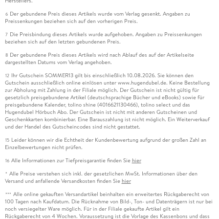
Herstellers.
Der gebundene Preis dieses Artikels wurde vom Verlag gesenkt. Angaben zu
6
Preissenkungen beziehen sich auf den vorherigen Preis.
Die Preisbindung dieses Artikels wurde aufgehoben. Angaben zu Preissenkungen
7
beziehen sich auf den letzten gebundenen Preis.
Der gebundene Preis dieses Artikels wird nach Ablauf des auf der Artikelseite
8
dargestellten Datums vom Verlag angehoben.
Ihr Gutschein SOMMER13 gilt bis einschließlich 10.08.2026. Sie können den
12
Gutschein ausschließlich online einlösen unter www.hugendubel.de. Keine Bestellung
zur Abholung mit Zahlung in der Filiale möglich. Der Gutschein ist nicht gültig für
gesetzlich preisgebundene Artikel (deutschsprachige Bücher und eBooks) sowie für
preisgebundene Kalender, tolino shine (4016621130466), tolino select und das
Hugendubel Hörbuch Abo. Der Gutschein ist nicht mit anderen Gutscheinen und
Geschenkkarten kombinierbar. Eine Barauszahlung ist nicht möglich. Ein Weiterverkauf
und der Handel des Gutscheincodes sind nicht gestattet.
Leider können wir die Echtheit der Kundenbewertung aufgrund der großen Zahl an
15
Einzelbewertungen nicht prüfen.
Alle Informationen zur Tiefpreisgarantie finden Sie
hier
16
Alle Preise verstehen sich inkl. der gesetzlichen MwSt. Informationen über den
*
Versand und anfallende Versandkosten finden Sie
hier
Alle online gekauften Versandartikel beinhalten ein erweitertes Rückgaberecht von
***
100 Tagen nach Kaufdatum. Die Rücknahme von Bild-, Ton- und Datenträgern ist nur bei
noch versiegelter Ware möglich. Für in der Filiale gekaufte Artikel gilt ein
Rückgaberecht von 4 Wochen. Voraussetzung ist die Vorlage des Kassenbons und dass