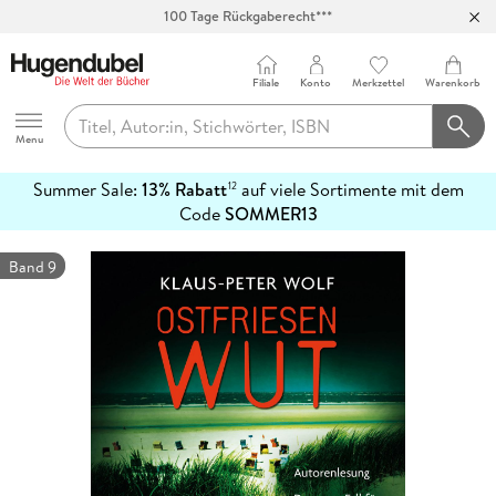
100 Tage Rückgaberecht***
Abholung in über 100 Filialen
Filiale
Konto
Merkzettel
Warenkorb
Hugendubel
Menu
Summer Sale:
13% Rabatt
auf viele Sortimente mit dem
12
mehr
Code
SOMMER13
erfahren
Band 9