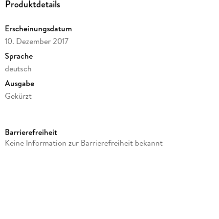
Produktdetails
Erscheinungsdatum
10. Dezember 2017
Sprache
deutsch
Ausgabe
Gekürzt
Dateigröße
246,35 MB
Barrierefreiheit
Laufzeit
Keine Information zur Barrierefreiheit bekannt
345 Minuten
Reihe
Ann Kathrin Klaasen ermittelt, 10
Autor/Autorin
Klaus-Peter Wolf