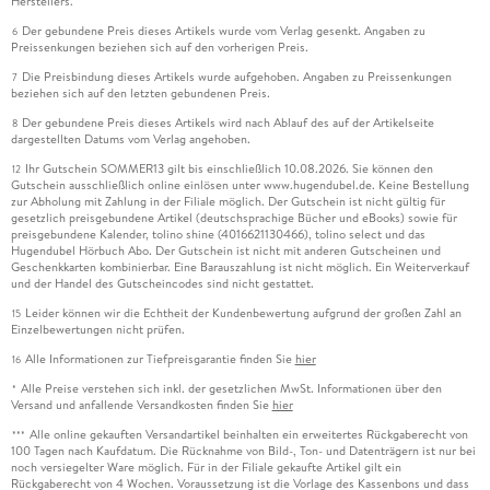
Herstellers.
Der gebundene Preis dieses Artikels wurde vom Verlag gesenkt. Angaben zu
6
Preissenkungen beziehen sich auf den vorherigen Preis.
Die Preisbindung dieses Artikels wurde aufgehoben. Angaben zu Preissenkungen
7
beziehen sich auf den letzten gebundenen Preis.
Der gebundene Preis dieses Artikels wird nach Ablauf des auf der Artikelseite
8
dargestellten Datums vom Verlag angehoben.
Ihr Gutschein SOMMER13 gilt bis einschließlich 10.08.2026. Sie können den
12
Gutschein ausschließlich online einlösen unter www.hugendubel.de. Keine Bestellung
zur Abholung mit Zahlung in der Filiale möglich. Der Gutschein ist nicht gültig für
gesetzlich preisgebundene Artikel (deutschsprachige Bücher und eBooks) sowie für
preisgebundene Kalender, tolino shine (4016621130466), tolino select und das
Hugendubel Hörbuch Abo. Der Gutschein ist nicht mit anderen Gutscheinen und
Geschenkkarten kombinierbar. Eine Barauszahlung ist nicht möglich. Ein Weiterverkauf
und der Handel des Gutscheincodes sind nicht gestattet.
Leider können wir die Echtheit der Kundenbewertung aufgrund der großen Zahl an
15
Einzelbewertungen nicht prüfen.
Alle Informationen zur Tiefpreisgarantie finden Sie
hier
16
Alle Preise verstehen sich inkl. der gesetzlichen MwSt. Informationen über den
*
Versand und anfallende Versandkosten finden Sie
hier
Alle online gekauften Versandartikel beinhalten ein erweitertes Rückgaberecht von
***
100 Tagen nach Kaufdatum. Die Rücknahme von Bild-, Ton- und Datenträgern ist nur bei
noch versiegelter Ware möglich. Für in der Filiale gekaufte Artikel gilt ein
Rückgaberecht von 4 Wochen. Voraussetzung ist die Vorlage des Kassenbons und dass