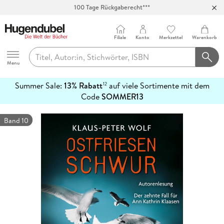
Abholung in über 100 Filialen
Filiale
Konto
Merkzettel
Warenkorb
Hugendubel
Menu
Summer Sale:
13% Rabatt
auf viele Sortimente mit dem
12
mehr
Code
SOMMER13
erfahren
Band 10