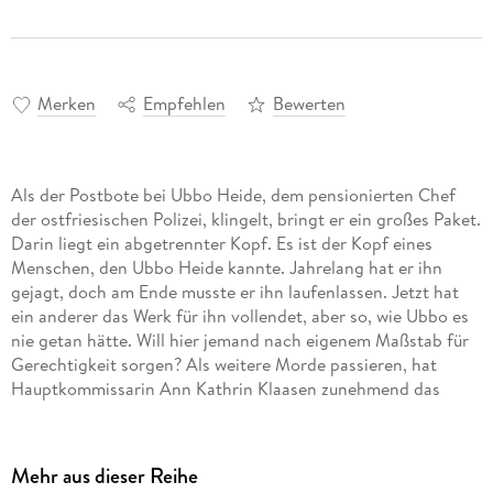
Merken
Empfehlen
Bewerten
Als der Postbote bei Ubbo Heide, dem pensionierten Chef
der ostfriesischen Polizei, klingelt, bringt er ein großes Paket.
Darin liegt ein abgetrennter Kopf. Es ist der Kopf eines
Menschen, den Ubbo Heide kannte. Jahrelang hat er ihn
gejagt, doch am Ende musste er ihn laufenlassen. Jetzt hat
ein anderer das Werk für ihn vollendet, aber so, wie Ubbo es
nie getan hätte. Will hier jemand nach eigenem Maßstab für
Gerechtigkeit sorgen? Als weitere Morde passieren, hat
Hauptkommissarin Ann Kathrin Klaasen zunehmend das
Gefühl, dass der Täter jeden einzelnen ihrer Schritte kennt.
Fast scheint es so, als ob er einer von ihnen wäre. Und dann
lockt er auch noch einen anderen Mörder aus seinem
Mehr aus dieser Reihe