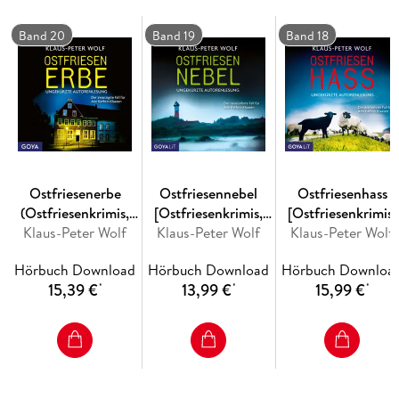
Band 20
Band 19
Band 18
Bestsellerautor Klaus-Peter Wolf spricht auch diesen
fulminanten zehnten Fall seiner beliebten Hauptkommissarin
atemberaubend spannend und mit unverwechselbarem
Ostfriesenerbe
Ostfriesennebel
Ostfriesenhass
Das Hörbuch basiert auf dem gleichnamigen Buch aus dem
(Ostfriesenkrimis,
[Ostfriesenkrimis,
[Ostfriesenkrimis,
Fischer Taschenbuch Verlag.
Klaus-Peter Wolf
Band 20
Klaus-Peter Wolf
Band 19
Klaus-Peter Wolf
Band 18
[Ungekürzt])
(Ungekürzt)]
(Ungekürzt)]
Hörbuch Download
Hörbuch Download
Hörbuch Downloa
15,39 €
13,99 €
15,99 €
*
*
*