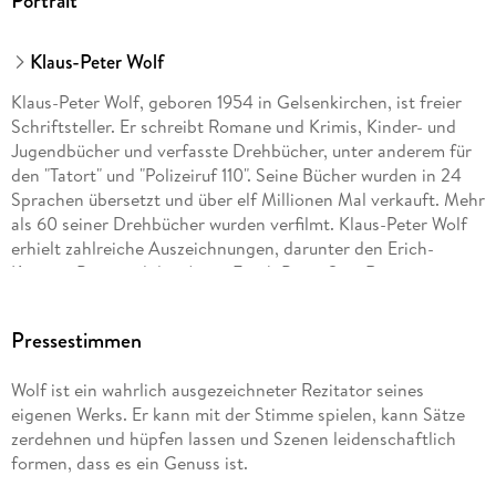
Portrait
Klaus-Peter Wolf
Klaus-Peter Wolf, geboren 1954 in Gelsenkirchen, ist freier
Schriftsteller. Er schreibt Romane und Krimis, Kinder- und
Jugendbücher und verfasste Drehbücher, unter anderem für
den "Tatort" und "Polizeiruf 110". Seine Bücher wurden in 24
Sprachen übersetzt und über elf Millionen Mal verkauft. Mehr
als 60 seiner Drehbücher wurden verfilmt. Klaus-Peter Wolf
erhielt zahlreiche Auszeichnungen, darunter den Erich-
Kästner-Preis und den Anne-Frank-Preis. Sein Roman
"Ostfriesensünde" wurde von den Lesern der "Krimi-Couch"
zum "Besten Kriminalroman des Jahres 2010" gewählt. Die
Pressestimmen
Romane seiner Serie mit Hauptkommissarin Ann Kathrin
Klaasen stehen regelmäßig mehrere Wochen auf Platz 1 der
Wolf ist ein wahrlich ausgezeichneter Rezitator seines
Spiegel-Bestsellerliste, derzeit werden einige Bücher der
eigenen Werks. Er kann mit der Stimme spielen, kann Sätze
Serie prominent fürs ZDF verfilmt. "Ostfriesenkiller"
zerdehnen und hüpfen lassen und Szenen leidenschaftlich
begeisterte Millionen von Zuschauern. Klaus-Peter Wolf lebt
formen, dass es ein Genuss ist.
in der ostfriesischen Stadt Norden.