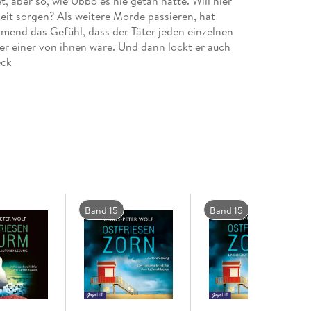
t, aber so, wie Ubbo es nie getan hätte. Will hier
it sorgen? Als weitere Morde passieren, hat
end das Gefühl, dass der Täter jeden einzelnen
b er einer von ihnen wäre. Und dann lockt er auch
diesen fulminanten zehnten Fall seiner beliebten
uch aus dem Fischer Taschenbuch Verlag.
Band 15
Band 15