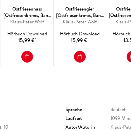
Ostfriesenhass
Ostfriesengier
Ostfri
[Ostfriesenkrimis, Band
[Ostfriesenkrimis, Band
[Ostfriese
Klaus-Peter Wolf
18 (Ungekürzt)]
Klaus-Peter Wolf
17 (Ungekürzt)]
Klaus-P
16 (Un
Hörbuch Download
Hörbuch Download
Hörbuch
15,99 €
15,99 €
13,
*
*
Sprache
deutsch
Laufzeit
1099 Min
t, 10
Autor/Autorin
Klaus-Pet