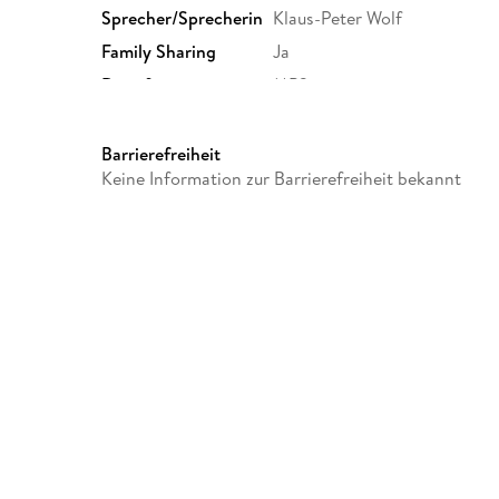
Sprecher/Sprecherin
Klaus-Peter Wolf
Family Sharing
Ja
Dateiformat
MP3
GTIN
4012144360052
Barrierefreiheit
Keine Information zur Barrierefreiheit bekannt