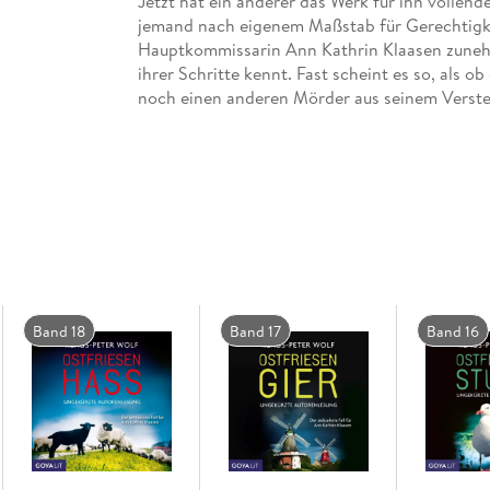
Jetzt hat ein anderer das Werk für ihn vollende
jemand nach eigenem Maßstab für Gerechtigke
Hauptkommissarin Ann Kathrin Klaasen zunehm
ihrer Schritte kennt. Fast scheint es so, als o
Bestsellerautor Klaus-Peter Wolf spricht auch 
Das Hörbuch basiert auf dem gleichnamigen B
Band 18
Band 17
Band 16