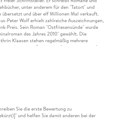
t freier Schriftsteller. Er schreibt Romane und
ehbücher, unter anderem für den "Tatort" und
n übersetzt und über elf Millionen Mal verkauft.
us-Peter Wolf erhielt zahlreiche Auszeichnungen,
ank-Preis. Sein Roman "Ostfriesensünde" wurde
minalroman des Jahres 2010" gewählt. Die
thrin Klaasen stehen regelmäßig mehrere
zeit werden einige Bücher der Serie prominent fürs
en von Zuschauern. Klaus-Peter Wolf lebt in der
eiben Sie die erste Bewertung zu
kürzt)]" und helfen Sie damit anderen bei der