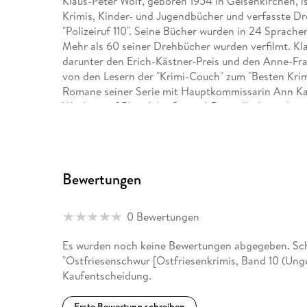
Klaus-Peter Wolf, geboren 1954 in Gelsenkirchen, is
Krimis, Kinder- und Jugendbücher und verfasste Dr
"Polizeiruf 110". Seine Bücher wurden in 24 Sprache
Mehr als 60 seiner Drehbücher wurden verfilmt. Kla
darunter den Erich-Kästner-Preis und den Anne-Fr
von den Lesern der "Krimi-Couch" zum "Besten Kri
Romane seiner Serie mit Hauptkommissarin Ann Ka
Wochen auf Platz 1 der Spiegel-Bestsellerliste, der
ZDF verfilmt. "Ostfriesenkiller" begeisterte Million
ostfriesischen Stadt Norden.
Bewertungen
0 Bewertungen
Es wurden noch keine Bewertungen abgegeben. Schr
"Ostfriesenschwur [Ostfriesenkrimis, Band 10 (Unge
Kaufentscheidung.
Erste Bewertung schreiben