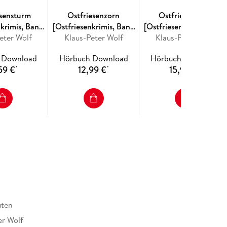
esensturm
Ostfriesenzorn
Ostfriesenzorn
nkrimis, Band
[Ostfriesenkrimis, Band
[Ostfriesenkrimis, Band
eter Wolf
gekürzt)]
Klaus-Peter Wolf
15]
Klaus-Peter Wolf
15 (Ungekürzt)]
 Download
Hörbuch Download
Hörbuch Download
59 €
12,99 €
15,99 €
*
*
*
uten
er Wolf