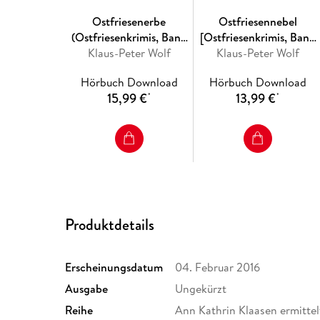
Ostfriesenerbe
Ostfriesennebel
(Ostfriesenkrimis, Band
[Ostfriesenkrimis, Band
Klaus-Peter Wolf
20 [Ungekürzt])
Klaus-Peter Wolf
19 (Ungekürzt)]
Hörbuch Download
Hörbuch Download
15,99 €
13,99 €
*
*
Produktdetails
Erscheinungsdatum
04. Februar 2016
Ausgabe
Ungekürzt
Reihe
Ann Kathrin Klaasen ermittel